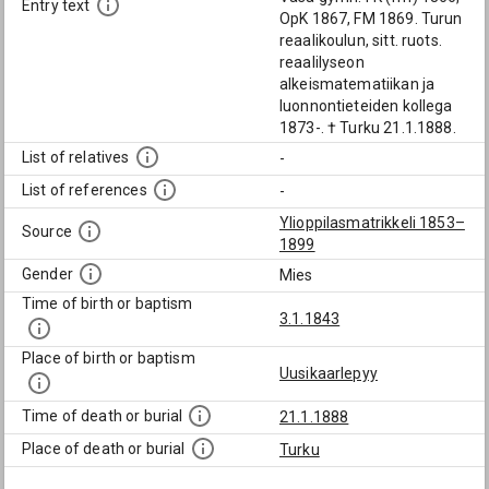
Entry text
OpK 1867, FM 1869. Turun
reaalikoulun, sitt. ruots.
reaalilyseon
alkeismatematiikan ja
luonnontieteiden kollega
1873-. † Turku 21.1.1888.
List of relatives
-
List of references
-
Ylioppilasmatrikkeli 1853–
Source
1899
Gender
Mies
Time of birth or baptism
3.1.1843
Place of birth or baptism
Uusikaarlepyy
Time of death or burial
21.1.1888
Place of death or burial
Turku