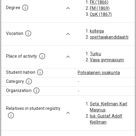
FK (1866)
Degree
FM (1869)
OpK (1867)
kollega
Vocation
opettajakandidaatti
Turku
Place of activity
Vasa gymnasium
Student nation
Pohjalainen osakunta
Category
-
Organization
-
Setä: Kjellman, Karl
Relatives in student registry
Magnus
Isä: Gustaf Adolf
Kjellman