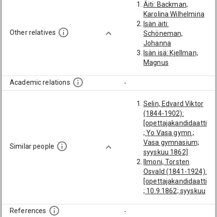
Äiti: Backman,
Karolina Wilhelmina
Isän äiti:
Other relatives
Schöneman,
Johanna
Isän isä: Kjellman,
Magnus
Academic relations
-
Selin, Edvard Viktor
(1844-1902):
[opettajakandidaatti
; Yo Vasa gymn.;
Vasa gymnasium;
Similar people
syyskuu 1862]
Ilmoni, Torsten
Osvald (1841-1924):
[opettajakandidaatti
; 10.9.1862; syyskuu
1862]
Appelgren, Fredrik
References
-