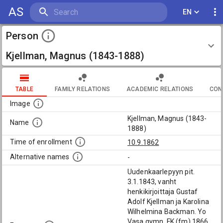
AS
EN
Person
Kjellman, Magnus (1843-1888)
TABLE
FAMILY RELATIONS
ACADEMIC RELATIONS
CON
Image
Kjellman, Magnus (1843-
Name
1888)
Time of enrollment
10.9.1862
Alternative names
-
Uudenkaarlepyyn pit.
3.1.1843, vanht
henkikirjoittaja Gustaf
Adolf Kjellman ja Karolina
Wilhelmina Backman. Yo
Vasa gymn. FK (fm) 1866,