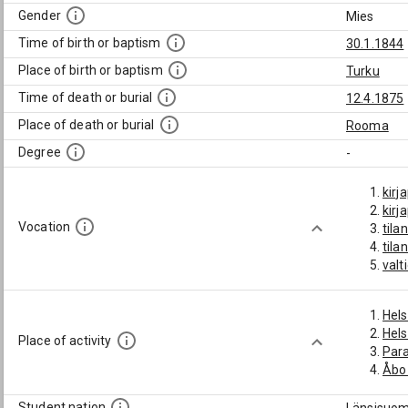
Gender
Mies
Time of birth or baptism
30.1.1844
Place of birth or baptism
Turku
Time of death or burial
12.4.1875
Place of death or burial
Rooma
Degree
-
kirj
kirj
Vocation
tilan
tila
valt
Hels
Hels
Place of activity
Par
Åbo
Student nation