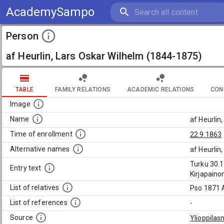
AcademySampo
Person
af Heurlin, Lars Oskar Wilhelm (1844-1875)
TABLE
FAMILY RELATIONS
ACADEMIC RELATIONS
CON
Image
Name
af Heurlin
Time of enrollment
22.9.1863
Alternative names
af Heurlin
Turku 30.1
Entry text
Kirjapaino
List of relatives
Pso 1871 
List of references
-
Source
Ylioppilas