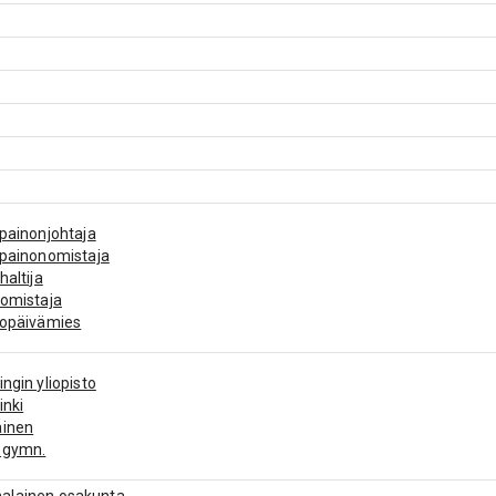
apainonjohtaja
apainonomistaja
haltija
nomistaja
iopäivämies
ingin yliopisto
inki
ainen
 gymn.