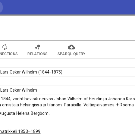
NECTIONS
RELATIONS
SPARQL QUERY
, Lars Oskar Wilhelm (1844-1875)
, Lars Oskar Wilhelm
.1844, vanht hovioik.neuvos Johan Wilhelm af Heurlin ja Johanna Karol
n omistaja Helsingissä ja tilanom. Paraisilla. Valtiopäivämies. † Rooma
Augusta Helena Bergbom.
matrikkeli 1853–1899