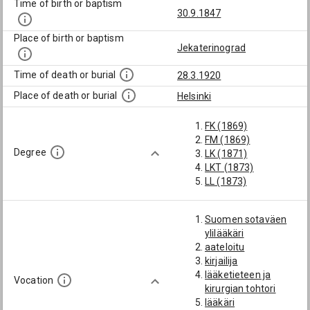
Time of birth or baptism
30.9.1847
Place of birth or baptism
Jekaterinograd
Time of death or burial
28.3.1920
Place of death or burial
Helsinki
FK (1869)
FM (1869)
Degree
LK (1871)
LKT (1873)
LL (1873)
Suomen sotaväen
ylilääkäri
aateloitu
kirjailija
lääketieteen ja
Vocation
kirurgian tohtori
lääkäri