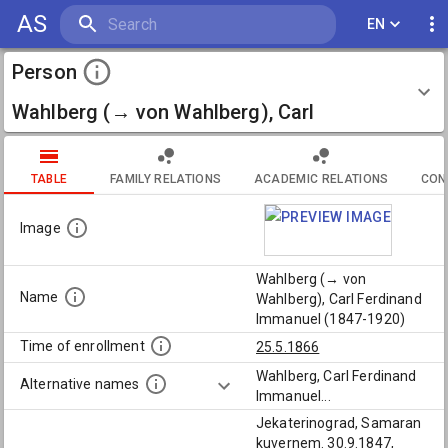
AS
EN
Person
Wahlberg (→ von Wahlberg), Carl
Ferdinand Immanuel (1847-1920)
TABLE
FAMILY RELATIONS
ACADEMIC RELATIONS
CON
Image
Wahlberg (→ von
Name
Wahlberg), Carl Ferdinand
Immanuel (1847-1920)
Time of enrollment
25.5.1866
Wahlberg, Carl Ferdinand
Alternative names
Immanuel
...
Jekaterinograd, Samaran
kuvernem. 30.9.1847,