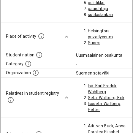
poliitikko
pääjohtaja
sotilaslääkäri
todellinen
valtioneuvos
Helsingfors
Place of activity
privatlyceum
Suomi
Student nation
Uusmaalainen osakunta
Category
-
Organization
Suomen sotaväki
Isä: Karl Fredrik
Wahlberg
Relatives in student registry
Setä: Wallberg, Erik
Isosetä: Wallberg,
Petter
Äiti: von Buck, Anna
Dorotea Elisabet