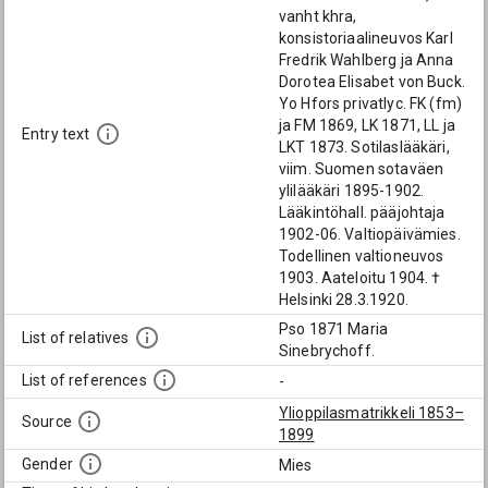
vanht khra,
konsistoriaalineuvos Karl
Fredrik Wahlberg ja Anna
Dorotea Elisabet von Buck.
Yo Hfors privatlyc. FK (fm)
ja FM 1869, LK 1871, LL ja
Entry text
LKT 1873. Sotilaslääkäri,
viim. Suomen sotaväen
ylilääkäri 1895-1902.
Lääkintöhall. pääjohtaja
1902-06. Valtiopäivämies.
Todellinen valtioneuvos
1903. Aateloitu 1904. †
Helsinki 28.3.1920.
Pso 1871 Maria
List of relatives
Sinebrychoff.
List of references
-
Ylioppilasmatrikkeli 1853–
Source
1899
Gender
Mies