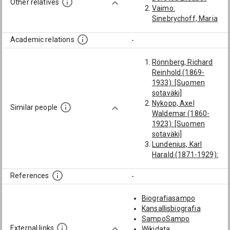
Other relatives
Vaimo:
Sinebrychoff, Maria
Academic relations
-
Rönnberg, Richard
Reinhold (1869-
1933): [Suomen
sotaväki]
Nykopp, Axel
Similar people
Waldemar (1860-
1923): [Suomen
sotaväki]
Lundenius, Karl
Harald (1871-1929):
[Suomen sotaväki]
Laine, Akseli
References
-
Valdemar (1875-
1937): [Suomen
Biografiasampo
sotaväki]
Kansallisbiografia
von Winther, Georg
SampoSampo
Gustaf (1825-1901):
External links
Wikidata