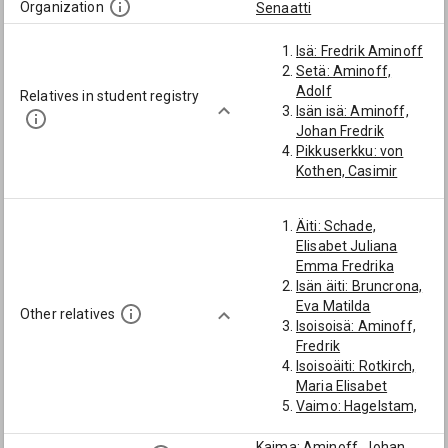
Organization
Senaatti
Isä: Fredrik Aminoff
Setä: Aminoff,
Adolf
Relatives in student registry
Isän isä: Aminoff,
Johan Fredrik
Pikkuserkku: von
Kothen, Casimir
Äiti: Schade,
Elisabet Juliana
Emma Fredrika
Isän äiti: Bruncrona,
Eva Matilda
Other relatives
Isoisoisä: Aminoff,
Fredrik
Isoisoäiti: Rotkirch,
Maria Elisabet
Vaimo: Hagelstam,
Anna Emilia
Kaima: Aminoff, Johan