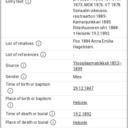
Entry text
1873, MOK 1876. VT 1878.
Senaatin oikeusos.
reistraattori 1889-.
Kamarijunkkari 1885.
Ritarihuoneen siht. 1888-.
† Helsinki 19.2.1892.
Pso 1884 Anna Emilia
List of relatives
Hagelstam.
List of references
-
Ylioppilasmatrikkeli 1853–
Source
1899
Gender
Mies
Time of birth or baptism
29.12.1847
Place of birth or baptism
Helsinki
Time of death or burial
19.2.1892
Place of death or burial
Helsinki