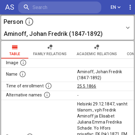
AS
EN
Person
Aminoff, Johan Fredrik (1847-1892)
TABLE
FAMILY RELATIONS
ACADEMIC RELATIONS
CON
Image
Aminoff, Johan Fredrik
Name
(1847-1892)
Time of enrollment
25.5.1866
Alternative names
-
Helsinki 29.12.1847, vanht
tilanom., vph Fredrik
Aminoff ja Elisabet
Juliana Emma Fredrika
Schade. Yo Hfors
privatlyc. FK (hk) 1871, FM