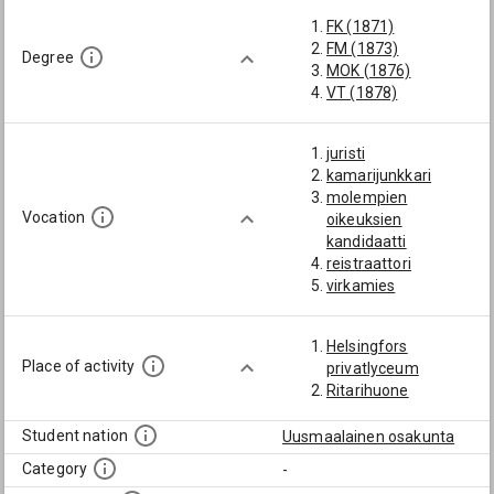
FK (1871)
FM (1873)
Degree
MOK (1876)
VT (1878)
juristi
kamarijunkkari
molempien
Vocation
oikeuksien
kandidaatti
reistraattori
virkamies
Helsingfors
Place of activity
privatlyceum
Ritarihuone
Student nation
Uusmaalainen osakunta
Category
-