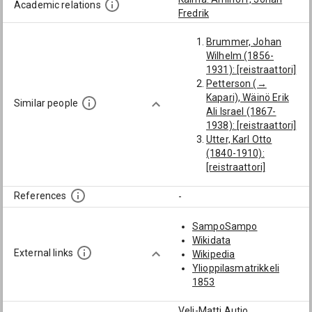
Academic relations
Fredrik
Brummer, Johan
Wilhelm (1856-
1931): [reistraattori]
Petterson (→
Kapari), Wäinö Erik
Similar people
Ali Israel (1867-
1938): [reistraattori]
Utter, Karl Otto
(1840-1910):
[reistraattori]
Sirén, Viktor
Wilhelm (1861-
References
-
1928): [reistraattori]
Sallmén, Axel
SampoSampo
Wilhelm (1875-
Wikidata
1958): [reistraattori]
External links
Wikipedia
Furuhjelm, Elis
Ylioppilasmatrikkeli
(1850-1910):
1853
[molempien
oikeuksien
Veli-Matti Autio,