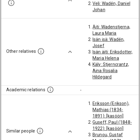
Veli: Wadén, Daniel
Johan
Äiti: Wadenstjerna,
Laura Maria
Isän isä: Wadén,
Josef
Other relatives
Isän äiti: Eriksdotter,
Maria Helena
Käly: Stjerncrantz,
Aina Rosalia
Hildegard
Academic relations
-
Eriksson (Erikson),
Mathias (1834-
1891): [kasööri]
Guseff, Paul (1848-
1922): [kasööri]
Similar people
Brunou, Gustaf