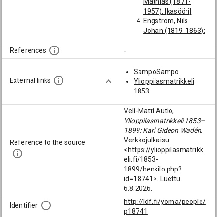
Mathias (1871-
1957): [kasööri]
Engström, Nils
Johan (1819-1863):
[tilanomistaja
Korpilahdella;
References
-
Korpilahti]
Forsvik, Karl
SampoSampo
Waldemar (1864-
External links
Ylioppilasmatrikkeli
1919): [kasööri]
1853
Åkerstedt, Knut
Mikael (1860-1935):
Veli-Matti Autio,
[kasööri]
Ylioppilasmatrikkeli 1853–
1899: Karl Gideon Wadén
.
Verkkojulkaisu
Reference to the source
<https://ylioppilasmatrikk
eli.fi/1853-
1899/henkilo.php?
id=18741>. Luettu
6.8.2026.
http://ldf.fi/yoma/people/
Identifier
p18741