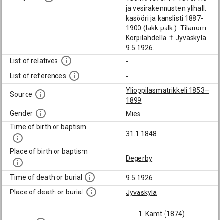
ja vesirakennusten ylihall.
kasööri ja kanslisti 1887-
1900 (lakk.palk.). Tilanom.
Korpilahdella. † Jyväskylä
9.5.1926.
List of relatives
-
List of references
-
Ylioppilasmatrikkeli 1853–
Source
1899
Gender
Mies
Time of birth or baptism
31.1.1848
Place of birth or baptism
Degerby
Time of death or burial
9.5.1926
Place of death or burial
Jyväskylä
Kamt (1874)