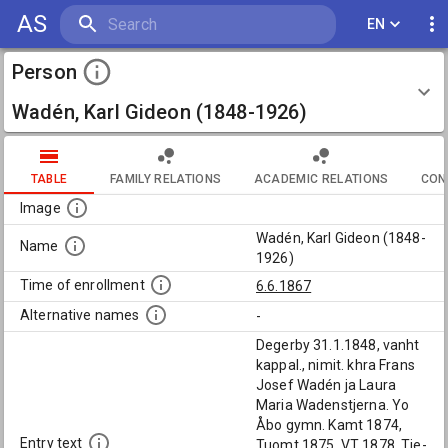
AS
EN
Person
Wadén, Karl Gideon (1848-1926)
TABLE
FAMILY RELATIONS
ACADEMIC RELATIONS
CON
Image
Wadén, Karl Gideon (1848-
Name
1926)
Time of enrollment
6.6.1867
Alternative names
-
Degerby 31.1.1848, vanht
kappal., nimit. khra Frans
Josef Wadén ja Laura
Maria Wadenstjerna. Yo
Åbo gymn. Kamt 1874,
Entry text
Tuomt 1875. VT 1878. Tie-