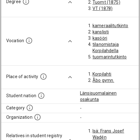
Degree
Tuomt (1875)
VT (1878)
kameraalitutkinto
kanslisti
kasööri
Vocation
tilanomistaja
Korpilahdella
tuomarintutkinto
Korpilahti
Place of activity
Åbo gymn.
Länsisuomalainen
Student nation
osakunta
Category
-
Organization
-
Isä: Frans Josef
Relatives in student registry
Wadén