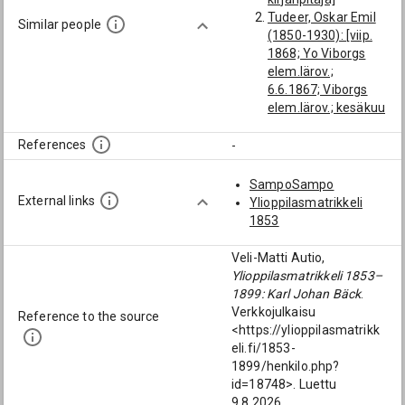
Tudeer, Oskar Emil
Similar people
(1850-1930): [viip.
1868; Yo Viborgs
elem.lärov.;
6.6.1867; Viborgs
elem.lärov.; kesäkuu
1867]
Zitting, Magnus
References
-
Alarik (1847-1873):
[viip. 1868; Yo
SampoSampo
Viborgs elem.lärov.;
External links
Ylioppilasmatrikkeli
Viborgs elem.lärov.]
1853
Grotenfelt, Karl
Herman Ossian
Veli-Matti Autio,
(1848-1910): [viip.
Ylioppilasmatrikkeli 1853–
1868; Yo Viborgs
1899: Karl Johan Bäck
.
elem.lärov.; Viborgs
Verkkojulkaisu
Reference to the source
elem.lärov.]
<https://ylioppilasmatrikk
Lundgrén, Amandus
eli.fi/1853-
Adrian (1851-1877):
1899/henkilo.php?
[Yo Viborgs
id=18748>. Luettu
elem.lärov.; Viborgs
9.8.2026.