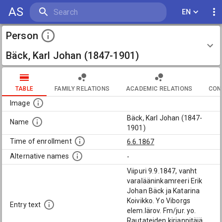
AS
EN
Person
Bäck, Karl Johan (1847-1901)
TABLE
FAMILY RELATIONS
ACADEMIC RELATIONS
CON
Image
Bäck, Karl Johan (1847-
Name
1901)
Time of enrollment
6.6.1867
Alternative names
-
Viipuri 9.9.1847, vanht
varalääninkamreeri Erik
Johan Bäck ja Katarina
Koivikko. Yo Viborgs
Entry text
elem.lärov. Fm/jur. yo.
Rautateiden kirjanpitäjä