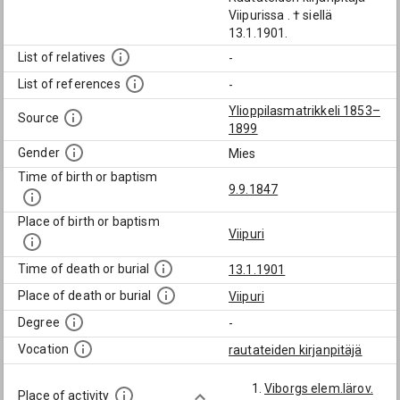
Viipurissa . † siellä
13.1.1901.
List of relatives
-
List of references
-
Ylioppilasmatrikkeli 1853–
Source
1899
Gender
Mies
Time of birth or baptism
9.9.1847
Place of birth or baptism
Viipuri
Time of death or burial
13.1.1901
Place of death or burial
Viipuri
Degree
-
Vocation
rautateiden kirjanpitäjä
Viborgs elem.lärov.
Place of activity