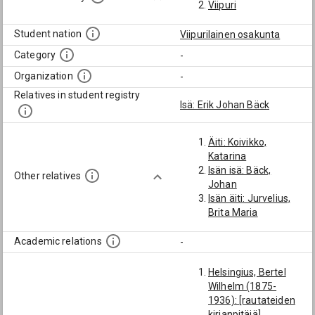
Viipuri
Student nation
Viipurilainen osakunta
Category
-
Organization
-
Relatives in student registry
Isä: Erik Johan Bäck
Äiti: Koivikko,
Katarina
Isän isä: Bäck,
Other relatives
Johan
Isän äiti: Jurvelius,
Brita Maria
Academic relations
-
Helsingius, Bertel
Wilhelm (1875-
1936): [rautateiden
kirjanpitäjä]