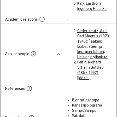
Käly: Låstbom,
Ingeborg Fredrika
Josefina
Academic relations
-
Cedercreutz, Axel
Carl Magnus (1873-
1946): [lääkäri;
lääketieteen ja
kirurgian tohtori;
Similar people
Helsingin yliopisto]
Faltin, Richard
Vilhelm Gottlieb
(1867-1952):
[lääkäri;
lääketieteen ja
kirurgian tohtori;
References
-
Helsingin yliopisto]
Nyberg, Carl (1879-
Biografiasampo
1943): [lääkäri;
Kansallisbiografia
lääketieteen ja
SampoSampo
kirurgian tohtori;
Wikidata