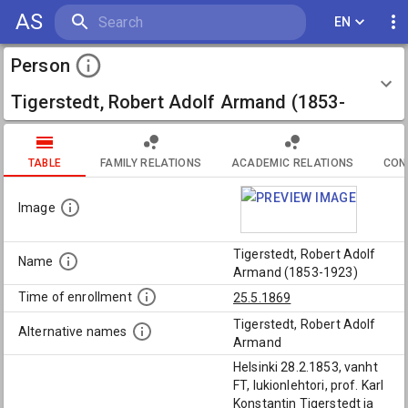
AS
EN
Person
Tigerstedt, Robert Adolf Armand (1853-
1923)
TABLE
FAMILY RELATIONS
ACADEMIC RELATIONS
CON
Image
Tigerstedt, Robert Adolf
Name
Armand (1853-1923)
Time of enrollment
25.5.1869
Tigerstedt, Robert Adolf
Alternative names
Armand
Helsinki 28.2.1853, vanht
FT, lukionlehtori, prof. Karl
Konstantin Tigerstedt ja