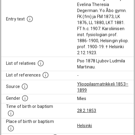
Evelina Theresia
Degerman. Yo Åbo gymn.
FK (fm) ja FM 1873, LK
Entry text
1876, LL 1880, LKT 1881.
FT h.c. 1907. Karoliinisen
inst. fysiologian prof.
1886-1900, Helsingin yliop.
prof. 1900-19. † Helsinki
2.12.1923.
Pso 1878 Ljubov Ludmila
List of relatives
Martinau.
List of references
-
Ylioppilasmatrikkeli 1853–
Source
1899
Gender
Mies
Time of birth or baptism
28.2.1853
Place of birth or baptism
Helsinki