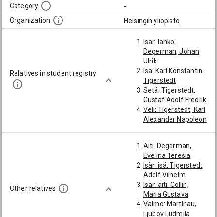
Category
-
Organization
Helsingin yliopisto
Isän lanko:
Degerman, Johan
Ulrik
Isä: Karl Konstantin
Relatives in student registry
Tigerstedt
Setä: Tigerstedt,
Gustaf Adolf Fredrik
Veli: Tigerstedt, Karl
Alexander Napoleon
Äiti: Degerman,
Evelina Teresia
Isän isä: Tigerstedt,
Adolf Vilhelm
Isän äiti: Collin,
Other relatives
Maria Gustava
Vaimo: Martinau,
Ljubov Ludmila