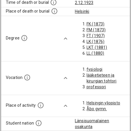
Time of death or burial
2.12.1923
Place of death or burial
Helsinki
FK (1873)
FM (1873)
FT (1907)
Degree
LK (1876)
LKT (1881)
LL (1880)
fysiologi
lääketieteen ja
Vocation
kirurgian tohtori
professori
Helsingin yliopisto
Place of activity
Åbo gymn.
Länsisuomalainen
Student nation
osakunta