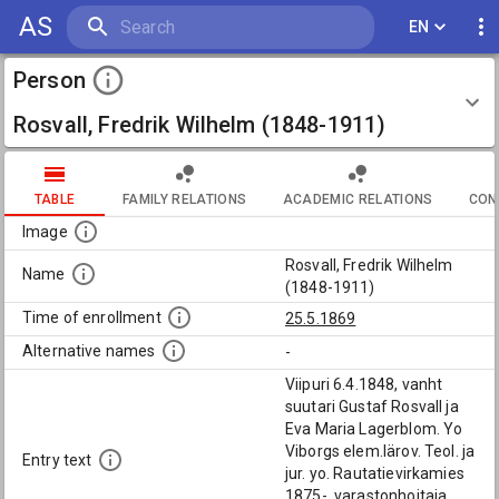
AS
EN
Person
Rosvall, Fredrik Wilhelm (1848-1911)
TABLE
FAMILY RELATIONS
ACADEMIC RELATIONS
CON
Image
Rosvall, Fredrik Wilhelm
Name
(1848-1911)
Time of enrollment
25.5.1869
Alternative names
-
Viipuri 6.4.1848, vanht
suutari Gustaf Rosvall ja
Eva Maria Lagerblom. Yo
Viborgs elem.lärov. Teol. ja
Entry text
jur. yo. Rautatievirkamies
1875-, varastonhoitaja