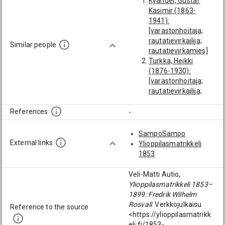
Kyander, Gustaf
Kasimir (1863-
1941):
[varastonhoitaja;
rautatievirkailija;
Similar people
rautatievirkamies]
Turkka, Heikki
(1876-1930):
[varastonhoitaja;
rautatievirkailija;
rautatievirkamies]
Spjut, Arvid
References
-
Alexander (1875-
1941):
SampoSampo
[varastonhoitaja]
External links
Ylioppilasmatrikkeli
Korjula, Otto (1879-
1853
1938):
[rautatievirkailija;
Veli-Matti Autio,
rautatievirkamies]
Ylioppilasmatrikkeli 1853–
Adler, Albert Einar
1899: Fredrik Wilhelm
(1870-1943):
Rosvall
. Verkkojulkaisu
Reference to the source
[rautatievirkailija;
<https://ylioppilasmatrikk
rautatievirkamies]
eli.fi/1853-