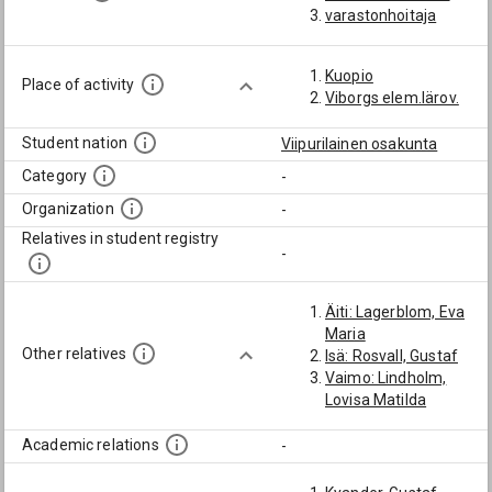
varastonhoitaja
Kuopio
Place of activity
Viborgs elem.lärov.
Student nation
Viipurilainen osakunta
Category
-
Organization
-
Relatives in student registry
-
Äiti: Lagerblom, Eva
Maria
Other relatives
Isä: Rosvall, Gustaf
Vaimo: Lindholm,
Lovisa Matilda
Academic relations
-