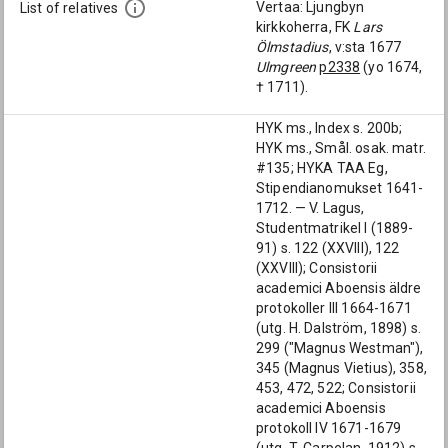
Vertaa: Ljungbyn
List of relatives
kirkkoherra, FK
Lars
Ölmstadius
, v:sta 1677
Ulmgreen
p2338
(yo 1674,
† 1711).
HYK ms., Index s. 200b;
HYK ms., Smål. osak. matr.
#135; HYKA TAA Eg,
Stipendianomukset 1641-
1712. — V. Lagus,
Studentmatrikel I (1889-
91) s. 122 (XXVIII), 122
(XXVIII); Consistorii
academici Aboensis äldre
protokoller III 1664-1671
(utg. H. Dalström, 1898) s.
299 ("Magnus Westman"),
345 (Magnus Vietius), 358,
453, 472, 522; Consistorii
academici Aboensis
protokoll IV 1671-1679