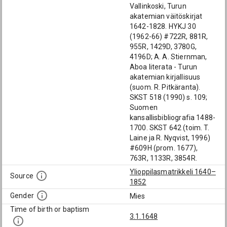
Vallinkoski, Turun
akatemian väitöskirjat
1642-1828. HYKJ 30
(1962-66) #722R, 881R,
955R, 1429D, 3780G,
4196D; A. A. Stiernman,
Aboa literata - Turun
akatemian kirjallisuus
(suom. R. Pitkäranta).
SKST 518 (1990) s. 109;
Suomen
kansallisbibliografia 1488-
1700. SKST 642 (toim. T.
Laine ja R. Nyqvist, 1996)
#609H (prom. 1677),
763R, 1133R, 3854R.
Ylioppilasmatrikkeli 1640–
Source
1852
Gender
Mies
Time of birth or baptism
3.1.1648