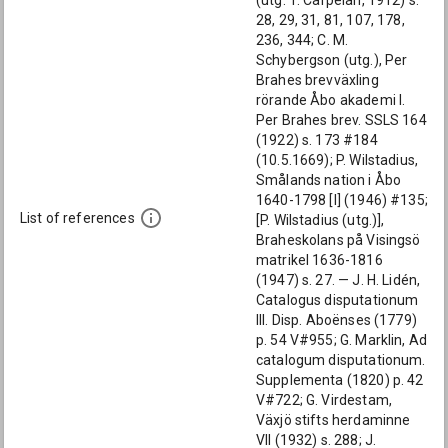
(utg. T. Carpelan, 1912) s.
28, 29, 31, 81, 107, 178,
236, 344; C. M.
Schybergson (utg.), Per
Brahes brevväxling
rörande Åbo akademi I.
Per Brahes brev. SSLS 164
(1922) s. 173 #184
(10.5.1669); P. Wilstadius,
Smålands nation i Åbo
1640-1798 [I] (1946) #135;
List of references
[P. Wilstadius (utg.)],
Braheskolans på Visingsö
matrikel 1636-1816
(1947) s. 27. — J. H. Lidén,
Catalogus disputationum
III. Disp. Aboënses (1779)
p. 54 V#955; G. Marklin, Ad
catalogum disputationum.
Supplementa (1820) p. 42
V#722; G. Virdestam,
Växjö stifts herdaminne
VII (1932) s. 288; J.