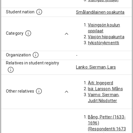
Student nation
Smålandilainen osakunta
Visingsön koulun
oppilaat
Category
Växjön hiippakunta
tykistörykmentti
Organization
-
Relatives in student registry
Lanko: Sierman, Lars
Äiti: Ingegerd
Isä: Larsson, Måns
Other relatives
Vaimo: Sierman,
Judit Nilsdotter
Bång, Petter (1633-
1696)
(Respondentti 1673