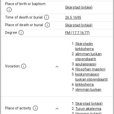
Place of birth or baptism
Skärstad (pitäjä)
Time of death or burial
26.5.1695
Place of death or burial
Skärstad (pitäjä)
Degree
FM (17.7.1677)
Skärstadin
kirkkoherra
alimman luokan
stipendiaatti
apulaispappi
Vocation
filosofian maisteri
keskimmäisen
luokan stipendiaatti
kirkkoherra
ylimmän luokan
stipendiaatti
Skärstad (pitäjä)
Place of activity
Turun akatemia
Visingsö (pitäjä)