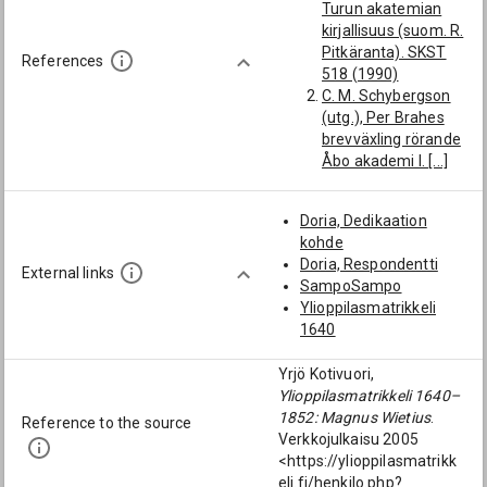
Turun akatemian
Skärstad]
kirjallisuus (suom. R.
Bjugg, Anders:
Pitkäranta). SKST
[Visingsön koulun
References
518 (1990)
oppilaat; Visingsö
C. M. Schybergson
(pitäjä); Jönköping;
(utg.), Per Brahes
Visingsö]
brevväxling rörande
Wernerus, Johan
Åbo akademi I. [...]
(1658-1700):
SSLS 164 (1922)
[Visingsön koulun
Consistorii
oppilaat; Visingsö
Doria, Dedikaation
academici Aboensis
(pitäjä); Jönköping;
kohde
protokoll IV 1671–
Visingsö; Skärstad
Doria, Respondentti
1679 (utg. T.
External links
(pitäjä); Skärstad]
SampoSampo
Carpelan, 1912)
Mellinus, Zachris
Ylioppilasmatrikkeli
Consistorii
(-1686): [Visingsön
1640
academici Aboensis
koulun oppilaat;
äldre protokoller III
Visingsö (pitäjä);
Yrjö Kotivuori,
1664–1671 (utg. H.
Jönköping; Visingsö]
Ylioppilasmatrikkeli 1640–
Dalström, 1898)
Wernerus, Sven
1852: Magnus Wietius
.
G. Marklin, Ad
Reference to the source
(-1699): [Visingsön
Verkkojulkaisu 2005
catalogum
koulun oppilaat;
<https://ylioppilasmatrikk
disputationum.
Visingsö (pitäjä);
eli.fi/henkilo.php?