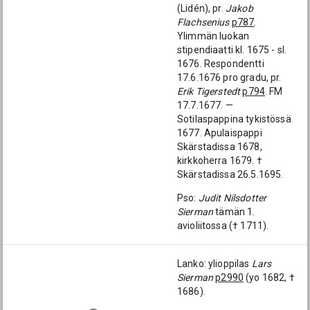
(Lidén), pr.
Jakob
Flachsenius
p787
.
Ylimmän luokan
stipendiaatti kl. 1675 - sl.
1676. Respondentti
17.6.1676 pro gradu, pr.
Erik Tigerstedt
p794
. FM
17.7.1677. —
Sotilaspappina tykistössä
1677. Apulaispappi
Skärstadissa 1678,
kirkkoherra 1679. †
Skärstadissa 26.5.1695.
Pso:
Judit Nilsdotter
Sierman
tämän 1.
avioliitossa († 1711).
Lanko: ylioppilas
Lars
Sierman
p2990
(yo 1682, †
1686).