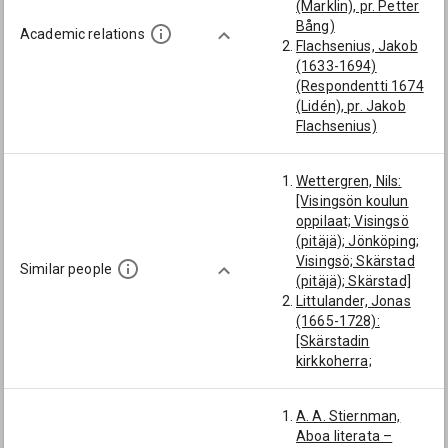
(Marklin), pr. Petter
Bång)
Academic relations
Flachsenius, Jakob
(1633-1694)
(Respondentti 1674
(Lidén), pr. Jakob
Flachsenius)
Tigerstedt, Erik
(1640-1697)
Wettergren, Nils:
(Respondentti
[Visingsön koulun
17.6.1676 pro gradu,
oppilaat; Visingsö
pr. Erik Tigerstedt)
(pitäjä); Jönköping;
Vertaa: Ulmgreen,
Visingsö; Skärstad
Lars
Similar people
(pitäjä); Skärstad]
Littulander, Jonas
(1665-1728):
[Skärstadin
kirkkoherra;
Visingsön koulun
oppilaat; Visingsö
A. A. Stiernman,
(pitäjä); Visingsö;
Aboa literata –
Skärstad (pitäjä);