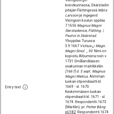
Visingsborgin
kreivikunnassa, Skärstadin
pitäjän Flättingessä
Måns
Larsson
ja
Ingegerd
.
Visingsön koulun oppilas
7.1656
Magnus Magni
Sierstadensis, Flätting. |
Pastor in Skiärstad.
Ylioppilas Turussa
5.9.1667
Victius
‹¿›
Magn.
Magni Smol. _ 93
. Nimi on
kopioitu Albumista noin v.
1731 Smålandilaisen
osakunnan matrikkeliin
[1667] d. 5 sept. Magnus
Magni Wietius.
Alimman
luokan stipendiaatti kl.
1669 - sl. 1670.
Entry text
Keskimmäisen luokan
stipendiaatti kl. 1671 - sl.
1674. Respondentti 1673
(Marklin), pr.
Petter Bång
pU182
. Respondentti 1674