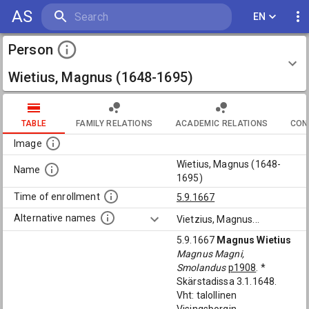
AS
EN
Person
Wietius, Magnus (1648-1695)
TABLE
FAMILY RELATIONS
ACADEMIC RELATIONS
CON
Image
Wietius, Magnus (1648-
Name
1695)
Time of enrollment
5.9.1667
Alternative names
Vietzius, Magnus
...
5.9.1667
Magnus Wietius
Magnus Magni,
Smolandus
p1908
. *
Skärstadissa 3.1.1648.
Vht: talollinen