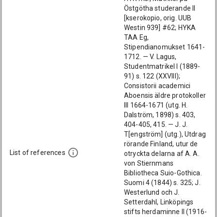
Östgötha studerande II
[kserokopio, orig. UUB
Westin 939] #62; HYKA
TAA Eg,
Stipendianomukset 1641-
1712. — V. Lagus,
Studentmatrikel I (1889-
91) s. 122 (XXVIII);
Consistorii academici
Aboensis äldre protokoller
III 1664-1671 (utg. H.
Dalström, 1898) s. 403,
404-405, 415. — J. J.
T[engström] (utg.), Utdrag
rörande Finland, utur de
List of references
otryckta delarna af A. A.
von Stiernmans
Bibliotheca Suio-Gothica.
Suomi 4 (1844) s. 325; J.
Westerlund och J.
Setterdahl, Linköpings
stifts herdaminne II (1916-