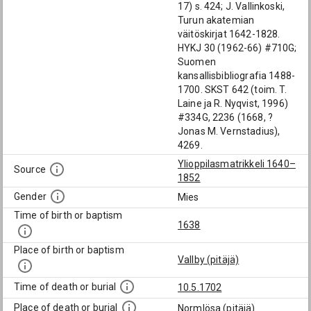
17) s. 424; J. Vallinkoski,
Turun akatemian
väitöskirjat 1642-1828.
HYKJ 30 (1962-66) #710G;
Suomen
kansallisbibliografia 1488-
1700. SKST 642 (toim. T.
Laine ja R. Nyqvist, 1996)
#334G, 2236 (1668, ?
Jonas M. Vernstadius),
4269.
Ylioppilasmatrikkeli 1640–
Source
1852
Gender
Mies
Time of birth or baptism
1638
Place of birth or baptism
Vallby (pitäjä)
Time of death or burial
10.5.1702
Place of death or burial
Normlösa (pitäjä)