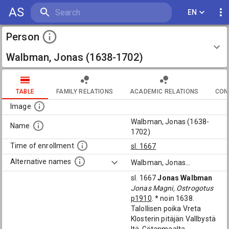
AS
EN
Person
Walbman, Jonas (1638-1702)
TABLE
FAMILY RELATIONS
ACADEMIC RELATIONS
CON
Image
Walbman, Jonas (1638-
Name
1702)
Time of enrollment
sl. 1667
Alternative names
Walbman, Jonas
...
sl. 1667
Jonas Walbman
Jonas Magni, Ostrogotus
p1910
. * noin 1638.
Talollisen poika Vreta
Klosterin pitäjän Vallbystä