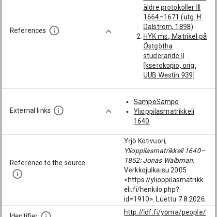
Vadstena]
äldre protokoller III
Hanander, Sven
1664–1671 (utg. H.
(-1679):
Dalström, 1898)
[komministeri;
References
HYK ms., Matrikel på
Linköpingin
Östgötha
hiippakunta;
studerande II
Kalmarin lääni;
[kserokopio, orig.
Linköping;
UUB Westin 939]
Västervik]
HYKA TAA Eg,
Meurling, Olof
Stipendianomukset
(1658-1738):
SampoSampo
1641–1712
[Linköpingin
External links
Ylioppilasmatrikkeli
J. J. T[engström]
hiippakunta;
1640
(utg.), Utdrag
Kalmarin lääni;
rörande Finland,
Linköping]
Yrjö Kotivuori,
utur de otryckta
Gelsenius, Jonas
Ylioppilasmatrikkeli 1640–
delarna af [...].
(1653-1694):
1852: Jonas Walbman
.
Suomi 4 (1844)
Reference to the source
[Linköpingin
Verkkojulkaisu 2005
J. Vallinkoski, Turun
hiippakunta;
<https://ylioppilasmatrikk
akatemian
Norrköping;
eli.fi/henkilo.php?
stipendianomusten
Västervik; Tingstad
id=1910>. Luettu 7.8.2026.
luettelo 1640–1827.
(pitäjä); Tingstad]
HYK mon. 10 (1975)
http://ldf.fi/yoma/people/
Norraeus, Johan
Identifier