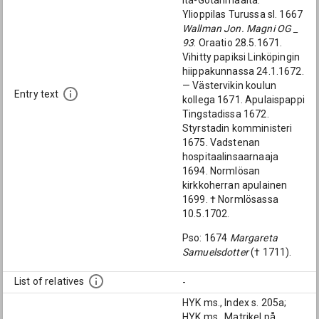
Itä-Götanmaalta.
Ylioppilas Turussa sl. 1667
Wallman Jon. Magni OG _
93
. Oraatio 28.5.1671.
Vihitty papiksi Linköpingin
hiippakunnassa 24.1.1672.
— Västervikin koulun
Entry text
kollega 1671. Apulaispappi
Tingstadissa 1672.
Styrstadin komministeri
1675. Vadstenan
hospitaalinsaarnaaja
1694. Normlösan
kirkkoherran apulainen
1699. † Normlösassa
10.5.1702.
Pso: 1674
Margareta
Samuelsdotter
(† 1711).
List of relatives
-
HYK ms., Index s. 205a;
HYK ms., Matrikel på