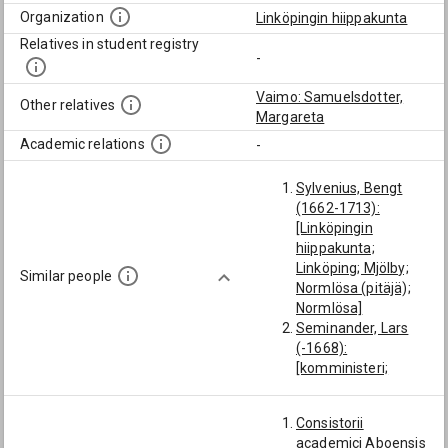
Organization
Linköpingin hiippakunta
Relatives in student registry
-
Vaimo: Samuelsdotter,
Other relatives
Margareta
Academic relations
-
Sylvenius, Bengt
(1662-1713):
[Linköpingin
hiippakunta;
Linköping; Mjölby;
Similar people
Normlösa (pitäjä);
Normlösa]
Seminander, Lars
(-1668):
[komministeri;
Linköpingin
hiippakunta;
Consistorii
Linköping;
academici Aboensis