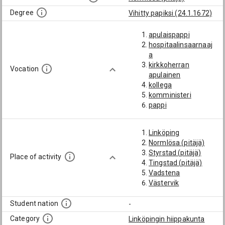
Degree
Vihitty papiksi (24.1.1672)
apulaispappi
hospitaalinsaarnaaj
a
kirkkoherran
Vocation
apulainen
kollega
komministeri
pappi
Linköping
Normlösa (pitäjä)
Styrstad (pitäjä)
Place of activity
Tingstad (pitäjä)
Vadstena
Västervik
Student nation
-
Category
Linköpingin hiippakunta