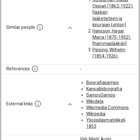
Ossian (1862-1922):
[lääkäri;
lääketieteen ja
kirurgian tohtori]
Similar people
Hansson, Hagar
Maria (1870-1952):
[hammaslääkäri]
Pipping, Wilhelm
(1854-1926):
[lääkäri;
lääketieteen ja
References
-
kirurgian tohtori]
Erikson, Emil
Biografiasampo
Reinhold Teodor
Kansallisbiografia
(1861-1930):
SampoSampo
[lääkäri;
Wikidata
External links
lääketieteen ja
Wikimedia Commons
kirurgian tohtori]
Wikipedia
Collan, Valter
Ylioppilasmatrikkeli
August (1863-
1853
1925): [lääkäri;
lääketieteen ja
Veli-Matti Autio,