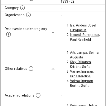
1833–52
Category
-
Organization
-
Isä: Anders Josef
Relatives in student registry
Europaeus
Isosetä: Europaeus,
Paul Reinhold
Äiti: Lampa, Selma
Augusta
Käly: Riikonen,
Kristina Sofia
Other relatives
Vaimo: Ingman,
Hilda Karolina
Vaimo: Ingman,
Bertha Sofia
Academic relations
-
Schauman, Julius