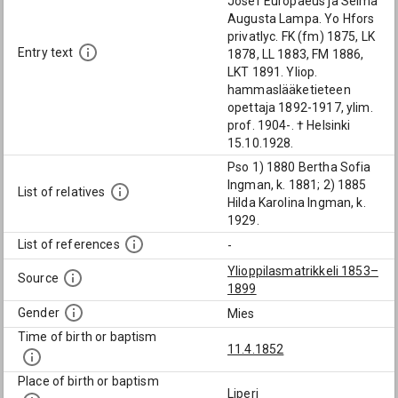
Josef Europaeus ja Selma
Augusta Lampa. Yo Hfors
privatlyc. FK (fm) 1875, LK
Entry text
1878, LL 1883, FM 1886,
LKT 1891. Yliop.
hammaslääketieteen
opettaja 1892-1917, ylim.
prof. 1904-. † Helsinki
15.10.1928.
Pso 1) 1880 Bertha Sofia
Ingman, k. 1881; 2) 1885
List of relatives
Hilda Karolina Ingman, k.
1929.
List of references
-
Ylioppilasmatrikkeli 1853–
Source
1899
Gender
Mies
Time of birth or baptism
11.4.1852
Place of birth or baptism
Liperi