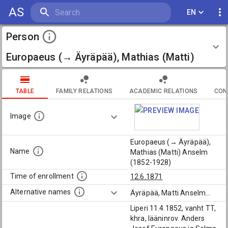
AS
EN
Person
Europaeus (→ Äyräpää), Mathias (Matti)
Anselm (1852-1928)
TABLE
FAMILY RELATIONS
ACADEMIC RELATIONS
CON
Image
Europaeus (→ Äyräpää),
Name
Mathias (Matti) Anselm
(1852-1928)
Time of enrollment
12.6.1871
Alternative names
Äyräpää, Matti Anselm
...
Liperi 11.4.1852, vanht TT,
khra, lääninrov. Anders