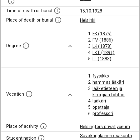
Time of death or burial
15.10.1928
Place of death or burial
Helsinki
FK (1875)
FM (1886)
Degree
LK (1878)
LKT (1891)
LL (1883)
fyysikko
hammaslääkäri
lääketieteen ja
Vocation
kirurgian tohtori
lääkäri
opettaja
professori
Place of activity
Helsingfors privatlyceum
Savokarjalainen osakunta
Student nation