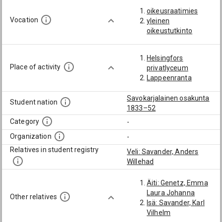
oikeusraatimies
Vocation
yleinen
oikeustutkinto
Helsingfors
Place of activity
privatlyceum
Lappeenranta
Savokarjalainen osakunta
Student nation
1833–52
Category
-
Organization
-
Relatives in student registry
Veli: Savander, Anders
Willehad
Äiti: Genetz, Emma
Laura Johanna
Other relatives
Isä: Savander, Karl
Vilhelm