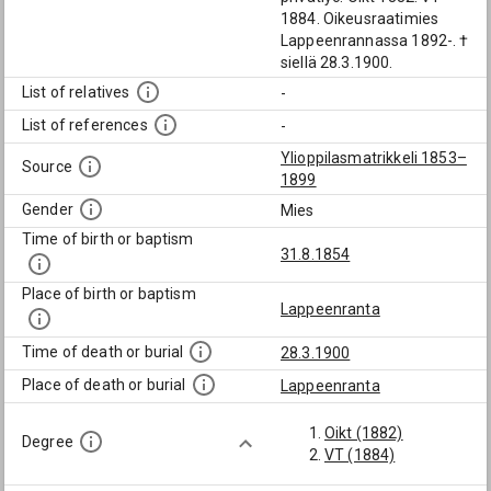
1884. Oikeusraatimies
Lappeenrannassa 1892-. †
siellä 28.3.1900.
List of relatives
-
List of references
-
Ylioppilasmatrikkeli 1853–
Source
1899
Gender
Mies
Time of birth or baptism
31.8.1854
Place of birth or baptism
Lappeenranta
Time of death or burial
28.3.1900
Place of death or burial
Lappeenranta
Oikt (1882)
Degree
VT (1884)