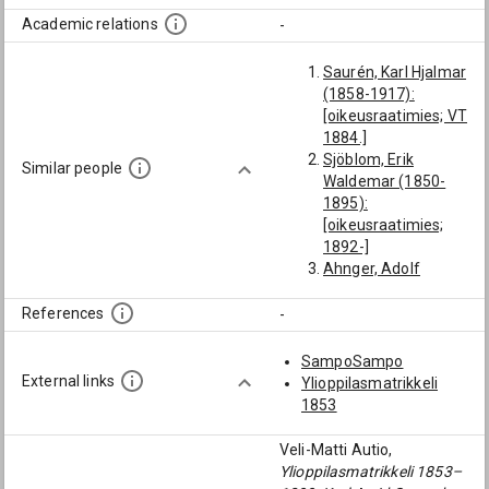
Academic relations
-
Saurén, Karl Hjalmar
(1858-1917):
[oikeusraatimies; VT
1884.]
Sjöblom, Erik
Similar people
Waldemar (1850-
1895):
[oikeusraatimies;
1892-]
Ahnger, Adolf
Johan (1849-1905):
[oikeusraatimies]
References
-
Sandell, Karl
Theodor (1849-
SampoSampo
1885):
External links
Ylioppilasmatrikkeli
[oikeusraatimies]
1853
Erikson, Arthur
Leonard (1851-
Veli-Matti Autio,
1926):
Ylioppilasmatrikkeli 1853–
[oikeusraatimies]