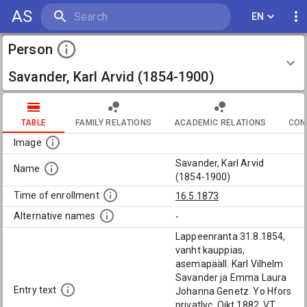
AS
EN
Person
Savander, Karl Arvid (1854-1900)
TABLE
FAMILY RELATIONS
ACADEMIC RELATIONS
CON
Image
Savander, Karl Arvid
Name
(1854-1900)
Time of enrollment
16.5.1873
Alternative names
-
Lappeenranta 31.8.1854,
vanht kauppias,
asemapääll. Karl Vilhelm
Savander ja Emma Laura
Entry text
Johanna Genetz. Yo Hfors
privatlyc. Oikt 1882. VT