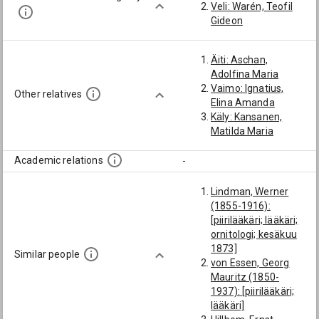
Veli: Warén, Teofil
Gideon
Äiti: Aschan,
Adolfina Maria
Vaimo: Ignatius,
Other relatives
Elina Amanda
Käly: Kansanen,
Matilda Maria
Academic relations
-
Lindman, Werner
(1855-1916):
[piirilääkäri; lääkäri;
ornitologi; kesäkuu
1873]
Similar people
von Essen, Georg
Mauritz (1850-
1937): [piirilääkäri;
lääkäri]