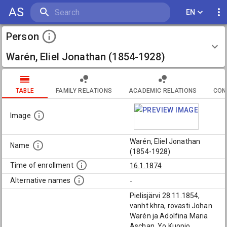
AS
EN
Person
Warén, Eliel Jonathan (1854-1928)
TABLE
FAMILY RELATIONS
ACADEMIC RELATIONS
CON
Image
Warén, Eliel Jonathan
Name
(1854-1928)
Time of enrollment
16.1.1874
Alternative names
-
Pielisjärvi 28.11.1854,
vanht khra, rovasti Johan
Warén ja Adolfina Maria
Aschan. Yo Kuopio