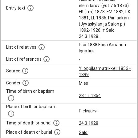
elem.lärov. (yot 7.6.1873).
Entry text
FK (fm) 1878, FM 1882, LK
1881, LL 1886. Piirilääkäri
(Jyväskylän ja Salon p.)
1892-1926. † Salo
24.3.1928.
Pso 1888 Elina Amanda
List of relatives
Ignatius.
List of references
-
Ylioppilasmatrikkeli 1853–
Source
1899
Gender
Mies
Time of birth or baptism
28.11.1854
Place of birth or baptism
Pielisjärvi
Time of death or burial
24.3.1928
Place of death or burial
Salo