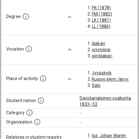
FK (1878)
FM (1882)
Degree
LK (1881)
LL (1886)
lääkäri
Vocation
ornitologi
piirilääkäri
Jyväskylä
Place of activity
Kuopio elem. lärov.
Salo
Savokarjalainen osakunta
Student nation
1833–52
Category
-
Organization
-
Isä: Johan Warén
Relatives in student registry