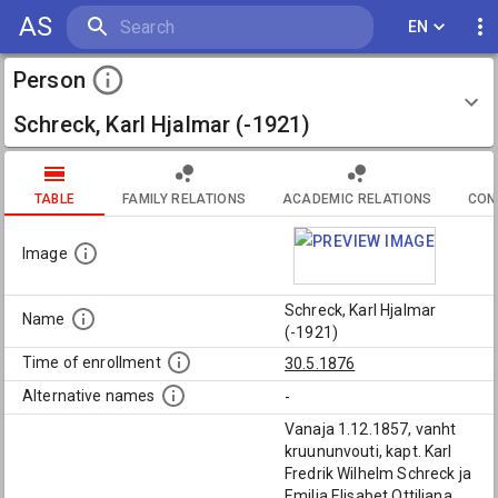
AS
EN
Person
Schreck, Karl Hjalmar (-1921)
TABLE
FAMILY RELATIONS
ACADEMIC RELATIONS
CON
Image
Schreck, Karl Hjalmar
Name
(-1921)
Time of enrollment
30.5.1876
Alternative names
-
Vanaja 1.12.1857, vanht
kruununvouti, kapt. Karl
Fredrik Wilhelm Schreck ja
Emilia Elisabet Ottiliana