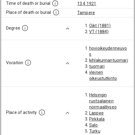
Time of death or burial
13.4.1921
Place of death or burial
Tampere
Oikt (1881)
Degree
VT (1884)
hovioikeudenneuvo
s
kihlakunnantuomari
Vocation
tuomari
yleinen
oikeustutkinto
Helsingin
ruotsalainen
normaalilyseo
Place of activity
Lappee
Pirkkala
Salo
Turku