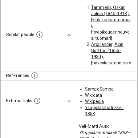
Tammelin, Oskar
Julius (1845-1918):
[kihlakunnantuomar
i;
hovioikeudenneuvo
Similar people
s; tuomari]
Argillander, Axel
Gottfrid (1855-
1930):
[hovioikeudenneuvo
s; Oikt 1881.; VT
1884.; tuomari]
References
-
Bronikowsky,
Hjalmar Fredrik
SampoSampo
(1858-1929):
Wikidata
[hovioikeudenneuvo
External links
Wikipedia
s; tuomari]
Ylioppilasmatrikkeli
Brodén, Olof
1853
(-1737):
[kihlakunnantuomar
Veli-Matti Autio,
i; tuomari]
Ylioppilasmatrikkeli 1853–
Boisman, Torsten