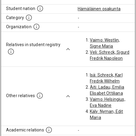
Student nation
Hämäläinen osakunta
Category
-
Organization
-
Vaimo: Westlin,
Relatives in student registry
Signe Maria
Veli: Schreck, Sigurd
Fredrik Napoleon
Isä: Schreck, Karl
Fredrik Wilhelm
Äiti: Ladau, Emilia
Elisabet Ottiliana
Other relatives
Vaimo: Helsingius,
Eva Nadine
Käly: Nyman, Edit
Maria
Academic relations
-