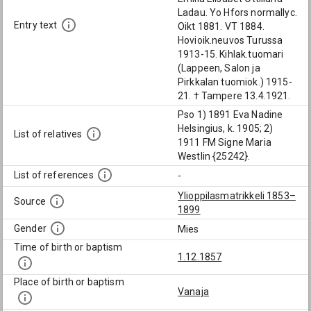
Ladau. Yo Hfors normallyc.
Entry text
Oikt 1881. VT 1884.
Hovioik.neuvos Turussa
1913-15. Kihlak.tuomari
(Lappeen, Salon ja
Pirkkalan tuomiok.) 1915-
21. † Tampere 13.4.1921.
Pso 1) 1891 Eva Nadine
Helsingius, k. 1905; 2)
List of relatives
1911 FM Signe Maria
Westlin {25242}.
List of references
-
Ylioppilasmatrikkeli 1853–
Source
1899
Gender
Mies
Time of birth or baptism
1.12.1857
Place of birth or baptism
Vanaja