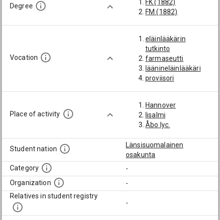
FK (1882)
Degree
FM (1882)
eläinlääkärin
tutkinto
Vocation
farmaseutti
läänineläinlääkäri
proviisori
Hannover
Place of activity
Iisalmi
Åbo lyc.
Länsisuomalainen
Student nation
osakunta
Category
-
Organization
-
Relatives in student registry
-