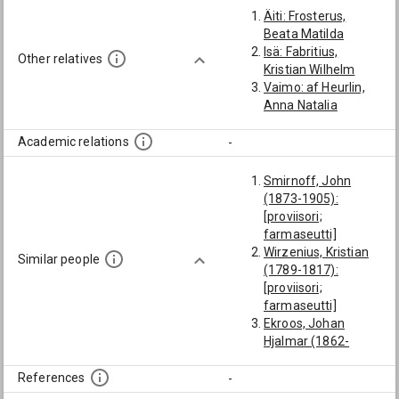
Äiti: Frosterus,
Beata Matilda
Isä: Fabritius,
Other relatives
Kristian Wilhelm
Vaimo: af Heurlin,
Anna Natalia
Academic relations
-
Smirnoff, John
(1873-1905):
[proviisori;
farmaseutti]
Wirzenius, Kristian
Similar people
(1789-1817):
[proviisori;
farmaseutti]
Ekroos, Johan
Hjalmar (1862-
1909): [proviisori;
farmaseutti]
References
-
Sörman (→ Sorma),