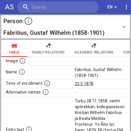
AS
EN
Person
Fabritius, Gustaf Wilhelm (1858-1901)
TABLE
FAMILY RELATIONS
ACADEMIC RELATIONS
CON
Image
Fabritius, Gustaf Wilhelm
Name
(1858-1901)
Time of enrollment
25.5.1878
Alternative names
-
Turku 28.11.1858, vanht
apteekkari, kollegiasessori
Kristian Wilhelm Fabritius
ja Beata Matilda
Frosterus. Yo Åbo lyc.
Entry text
Farm. 1879, FK (fm) ja FM