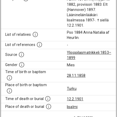
1882, proviisori 1883. Elt
(Hannover) 1897.
Läänineläinlääkäri
Iisalmessa 1897-. † siellä
12.2.1901.
Pso 1884 Anna Natalia af
List of relatives
Heurlin.
List of references
-
Ylioppilasmatrikkeli 1853–
Source
1899
Gender
Mies
Time of birth or baptism
28.11.1858
Place of birth or baptism
Turku
Time of death or burial
12.2.1901
Place of death or burial
Iisalmi