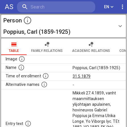
AS
EN
Person
Poppius, Carl (1859-1925)
TABLE
FAMILY RELATIONS
ACADEMIC RELATIONS
CON
Image
Name
Poppius, Carl (1859-1925)
Time of enrollment
31.5.1879
Alternative names
-
Mikkeli 27.4.1859, vanht
maanmittauksen
ylijohtajan apulainen,
hovineuvos Gabriel
Poppius ja Emma Ulrika
Longe. Yo Viborgs lyc. TEt
Entry text