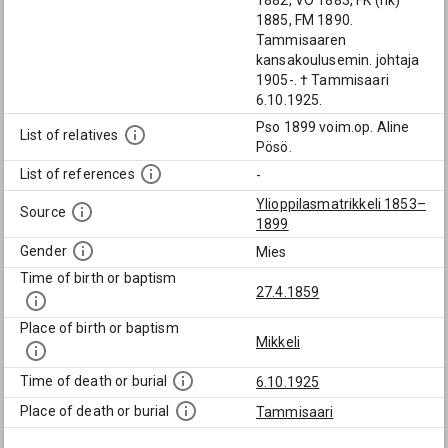
1882, VO 1883, FK (hk)
1885, FM 1890.
Tammisaaren
kansakoulusemin. johtaja
1905-. † Tammisaari
6.10.1925.
Pso 1899 voim.op. Aline
List of relatives
Pösö.
List of references
-
Ylioppilasmatrikkeli 1853–
Source
1899
Gender
Mies
Time of birth or baptism
27.4.1859
Place of birth or baptism
Mikkeli
Time of death or burial
6.10.1925
Place of death or burial
Tammisaari