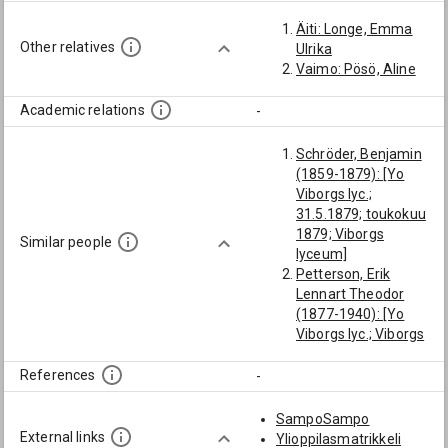
Äiti: Longe, Emma
Other relatives
Ulrika
Vaimo: Pösö, Aline
Academic relations
-
Schröder, Benjamin
(1859-1879): [Yo
Viborgs lyc.;
31.5.1879; toukokuu
1879; Viborgs
Similar people
lyceum]
Petterson, Erik
Lennart Theodor
(1877-1940): [Yo
Viborgs lyc.; Viborgs
lyceum]
Nord, Gustaf
References
-
(Kustaa) Konstantin
(1855-1911): [Yo
SampoSampo
Viborgs lyc.;
External links
Ylioppilasmatrikkeli