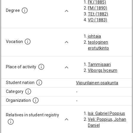
FK (1885)
FM (1890)
Degree
TEt (1882)
VO (1883)
johtaja
Vocation
teologinen
erotutkinto
Tammisaari
Place of activity
Viborgs lyceum
Student nation
Viipurilainen osakunta
Category
-
Organization
-
Isä: Gabriel Poppius
Relatives in student registry
Veli: Poppius, Johan
Daniel