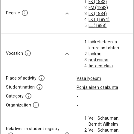
FK (1882)
FM (1882)
Degree
LK (1884)
LKT (1894)
LL (1888)
lääketieteen ja
kirurgian tohtori
Vocation
lääkäri
professori
tieteentekijä
Place of activity
Vasa lyceum
Student nation
Pohjalainen osakunta
Category
-
Organization
-
Veli: Schauman,
Berndt Wilhelm
Relatives in student registry
Veli: Schauman,