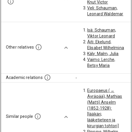
Knut Victor
Veli: Schauman,
Leonard Waldemar
Isä: Schauman,
Viktor Leonard
Äiti: Ekelund,
Other relatives
Elisabet Wilhelmina
Käly: Malm, Julia
Vaimo: Lerche,
Betsy Maria
Academic relations
-
Europaeus (→
Äyräpää), Mathias
(Matti) Anselm
(1852-1928):
[lääkäri;
Similar people
lääketieteen ja
kirurgian tohtori]
Pipping, Wilhelm