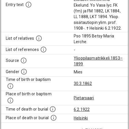
Entry text
Ekelund. Yo Vasa lyc. FK
(fm) ja FM 1882, LK 1884,
LL 1888, LKT 1894. Yliop.
sisätautiopin ylim. prof.
1908-. † Helsinki 6.2.1922.
Pso 1895 Betsy Maria
List of relatives
Lerche.
List of references
-
Ylioppilasmatrikkeli 1853–
Source
1899
Gender
Mies
Time of birth or baptism
30.3.1862
Place of birth or baptism
Pietarsaari
Time of death or burial
6.2.1922
Place of death or burial
Helsinki