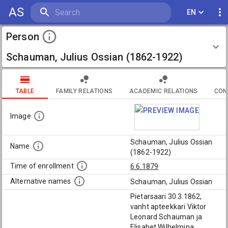
AS
EN
Person
Schauman, Julius Ossian (1862-1922)
TABLE
FAMILY RELATIONS
ACADEMIC RELATIONS
CON
Image
Schauman, Julius Ossian
Name
(1862-1922)
Time of enrollment
6.6.1879
Alternative names
Schauman, Julius Ossian
Pietarsaari 30.3.1862,
vanht apteekkari Viktor
Leonard Schauman ja
Elisabet Wilhelmina