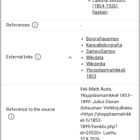
(1854-1926):
[lääkäri;
lääketieteen ja
kirurgian tohtori]
References
-
Erikson, Emil
Reinhold Teodor
Biografiasampo
(1861-1930):
Kansallisbiografia
[lääkäri;
SampoSampo
lääketieteen ja
External links
Wikidata
kirurgian tohtori]
Wikipedia
Collan, Valter
Ylioppilasmatrikkeli
August (1863-
1853
1925): [lääkäri;
lääketieteen ja
Veli-Matti Autio,
kirurgian tohtori]
Ylioppilasmatrikkeli 1853–
Tawaststjerna,
1899: Julius Ossian
Akseli Verner
Schauman
. Verkkojulkaisu
Reference to the source
Vilhelm (1881-
<https://ylioppilasmatrikk
1918): [lääkäri;
eli.fi/1853-
lääketieteen ja
1899/henkilo.php?
kirurgian tohtori]
id=20520>. Luettu
Möller, Thure
10.8.2026.