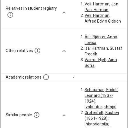
Veli: Hartman, Jon
Relatives in student registry
Paul Herman
Veli: Hartman,
Alfred Edvin Gideon
Äiti: Björker, Anna
Lovisa
Isä: Hartman, Gustaf
Other relatives
Fredrik
Vaimo: Hjelt, Aina
Sofia
Academic relations
-
Schauman, Fridolf
Leonard (1837-
1924):
[vakuutusjohtaja]
Grotenfelt, Kustavi
Similar people
(1861-1928):
[historioitsija;