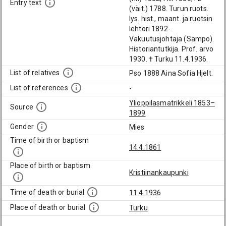
Entry text
(väit.) 1788. Turun ruots.
lys. hist., maant. ja ruotsin
lehtori 1892-.
Vakuutusjohtaja (Sampo).
Historiantutkija. Prof. arvo
1930. † Turku 11.4.1936.
List of relatives
Pso 1888 Aina Sofia Hjelt.
List of references
-
Ylioppilasmatrikkeli 1853–
Source
1899
Gender
Mies
Time of birth or baptism
14.4.1861
Place of birth or baptism
Kristiinankaupunki
Time of death or burial
11.4.1936
Place of death or burial
Turku