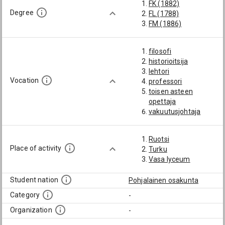
FK (1882)
Degree
FL (1788)
FM (1886)
filosofi
historioitsija
lehtori
Vocation
professori
toisen asteen
opettaja
vakuutusjohtaja
Ruotsi
Place of activity
Turku
Vasa lyceum
Student nation
Pohjalainen osakunta
Category
-
Organization
-