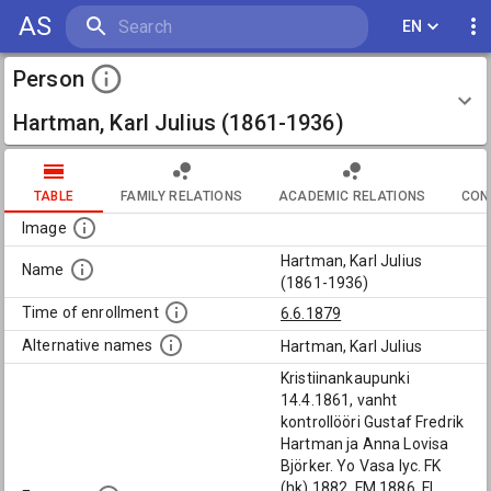
AS
EN
Person
Hartman, Karl Julius (1861-1936)
TABLE
FAMILY RELATIONS
ACADEMIC RELATIONS
CON
Image
Hartman, Karl Julius
Name
(1861-1936)
Time of enrollment
6.6.1879
Alternative names
Hartman, Karl Julius
Kristiinankaupunki
14.4.1861, vanht
kontrollööri Gustaf Fredrik
Hartman ja Anna Lovisa
Björker. Yo Vasa lyc. FK
(hk) 1882, FM 1886, FL