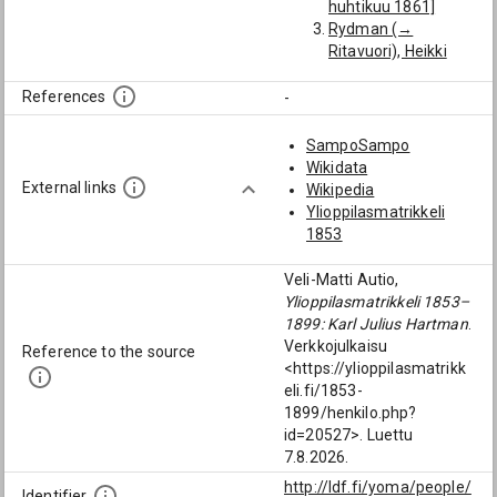
huhtikuu 1861]
Rydman (→
Ritavuori), Heikki
(1880-1922):
[vakuutusjohtaja]
References
-
Nordenstreng,
Sigurd (1857-1935):
SampoSampo
[historioitsija; Prof.
Wikidata
arvo 1930; 1930]
External links
Wikipedia
von Bonsdorff, Carl
Ylioppilasmatrikkeli
Gabriel (1862-1951):
1853
[historioitsija]
Schybergson,
Veli-Matti Autio,
Magnus Gottfrid
Ylioppilasmatrikkeli 1853–
(1851-1925):
1899: Karl Julius Hartman
.
[historioitsija]
Verkkojulkaisu
Reference to the source
<https://ylioppilasmatrikk
eli.fi/1853-
1899/henkilo.php?
id=20527>. Luettu
7.8.2026.
http://ldf.fi/yoma/people/
Identifier