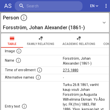
AS
EN
Person
Forsström, Johan Alexander (1861-)
TABLE
FAMILY RELATIONS
ACADEMIC RELATIONS
CON
Image
Forsström, Johan
Name
Alexander (1861-)
Time of enrollment
27.5.1880
Alternative names
-
Turku 26.8.1861, vanht
kaup.vouti Johan
Forsström ja Augusta
Wilhelmina Ekman. Yo Åbo
lyc. FK (fm) 1883, FM
Entry text
1886. Yliop. kemian lait. vt.