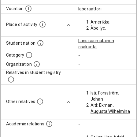
Vocation
laboraattori
Amerikka
Place of activity
Åbo lyc.
Länsisuomalainen
Student nation
osakunta
Category
-
Organization
-
Relatives in student registry
-
Isä: Forsström,
Johan
Other relatives
Äiti: Ekman,
Augusta Wilhelmina
Academic relations
-