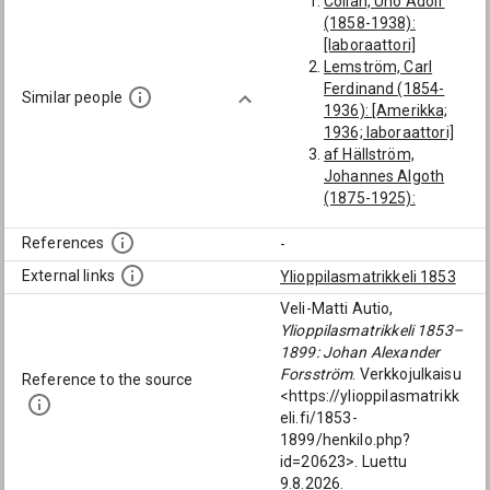
Collan, Uno Adolf
(1858-1938):
[laboraattori]
Lemström, Carl
Ferdinand (1854-
Similar people
1936): [Amerikka;
1936; laboraattori]
af Hällström,
Johannes Algoth
(1875-1925):
[laboraattori]
Blomroos, Evert
References
-
Emanuel (1862-
External links
Ylioppilasmatrikkeli 1853
1913): [Amerikka]
Holmberg, Mikael
Veli-Matti Autio,
(1745-1813):
Ylioppilasmatrikkeli 1853–
[laboraattori]
1899: Johan Alexander
Kekoni, Johan Oskar
Forsström
. Verkkojulkaisu
Reference to the source
(1865-1900):
<https://ylioppilasmatrikk
[Amerikka]
eli.fi/1853-
1899/henkilo.php?
id=20623>. Luettu
9.8.2026.