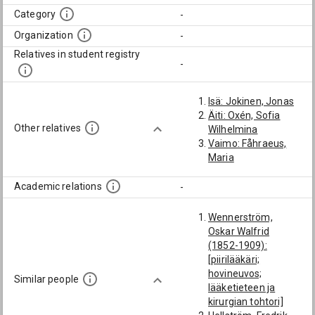
Category
-
Organization
-
Relatives in student registry
-
Isä: Jokinen, Jonas
Äiti: Oxén, Sofia
Other relatives
Wilhelmina
Vaimo: Fåhraeus,
Maria
Academic relations
-
Wennerström,
Oskar Walfrid
(1852-1909):
[piirilääkäri;
hovineuvos;
Similar people
lääketieteen ja
kirurgian tohtori]