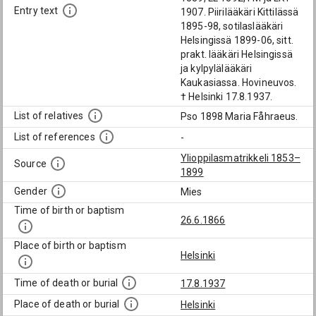
Entry text
1907. Piirilääkäri Kittilässä
1895-98, sotilaslääkäri
Helsingissä 1899-06, sitt.
prakt. lääkäri Helsingissä
ja kylpylälääkäri
Kaukasiassa. Hovineuvos.
† Helsinki 17.8.1937.
List of relatives
Pso 1898 Maria Fåhraeus.
List of references
-
Ylioppilasmatrikkeli 1853–
Source
1899
Gender
Mies
Time of birth or baptism
26.6.1866
Place of birth or baptism
Helsinki
Time of death or burial
17.8.1937
Place of death or burial
Helsinki