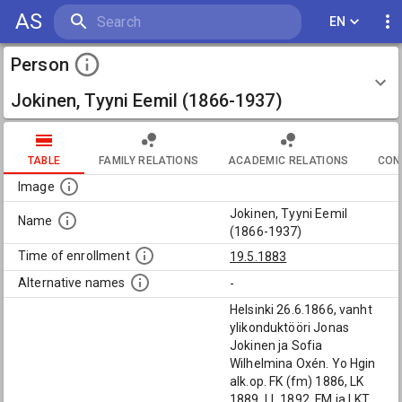
AS
EN
Person
Jokinen, Tyyni Eemil (1866-1937)
TABLE
FAMILY RELATIONS
ACADEMIC RELATIONS
CON
Image
Jokinen, Tyyni Eemil
Name
(1866-1937)
Time of enrollment
19.5.1883
Alternative names
-
Helsinki 26.6.1866, vanht
ylikonduktööri Jonas
Jokinen ja Sofia
Wilhelmina Oxén. Yo Hgin
alk.op. FK (fm) 1886, LK
1889, LL 1892, FM ja LKT