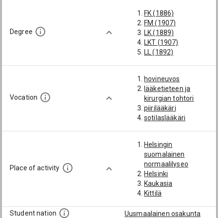
FK (1886)
FM (1907)
Degree
LK (1889)
LKT (1907)
LL (1892)
hovineuvos
lääketieteen ja
Vocation
kirurgian tohtori
piirilääkäri
sotilaslääkäri
Helsingin
suomalainen
normaalilyseo
Place of activity
Helsinki
Kaukasia
Kittilä
Student nation
Uusmaalainen osakunta