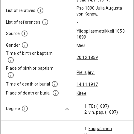
siellä 14.11.1917.
Pso 1890 Julia Augusta
List of relatives
von Konow.
List of references
-
Ylioppilasmatrikkeli 1853–
Source
1899
Gender
Mies
Time of birth or baptism
20.12.1859
Place of birth or baptism
Pielisjärvi
Time of death or burial
14.11.1917
Place of death or burial
Kitee
TEt (1887)
Degree
vih. pap. (1887)
kappalainen