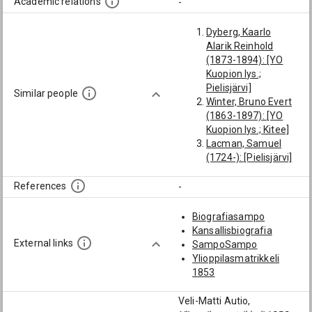
Academic relations
-
Dyberg, Kaarlo
Alarik Reinhold
(1873-1894): [YO
Kuopion lys.;
Pielisjärvi]
Similar people
Winter, Bruno Evert
(1863-1897): [YO
Kuopion lys.; Kitee]
Lacman, Samuel
(1724-): [Pielisjärvi]
Hallikainen, Otto
Berndt (1861-1885):
References
-
[YO Kuopion lys.;
Kitee]
Biografiasampo
Pyykkö, Lauri Ludvig
Kansallisbiografia
(1876-1950):
External links
SampoSampo
[Pielisjärvi]
Ylioppilasmatrikkeli
Lacman, Anders
1853
(1727-1789):
[Pielisjärvi]
Veli-Matti Autio,
Vaittinen, Taavi