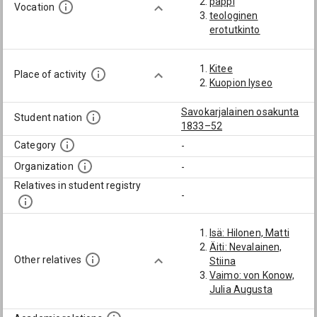
pappi
Vocation
teologinen
erotutkinto
Kitee
Place of activity
Kuopion lyseo
Savokarjalainen osakunta
Student nation
1833–52
Category
-
Organization
-
Relatives in student registry
-
Isä: Hilonen, Matti
Äiti: Nevalainen,
Other relatives
Stiina
Vaimo: von Konow,
Julia Augusta