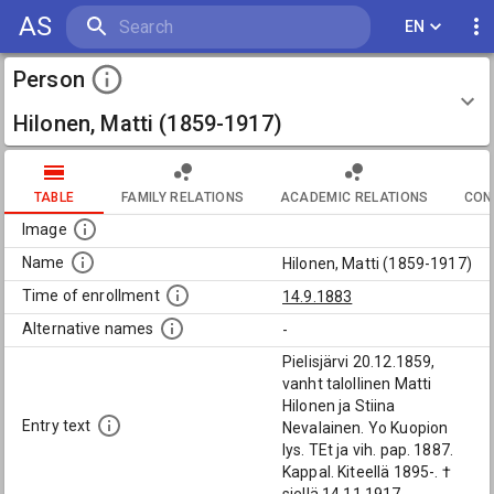
AS
EN
Person
Hilonen, Matti (1859-1917)
TABLE
FAMILY RELATIONS
ACADEMIC RELATIONS
CON
Image
Name
Hilonen, Matti (1859-1917)
Time of enrollment
14.9.1883
Alternative names
-
Pielisjärvi 20.12.1859,
vanht talollinen Matti
Hilonen ja Stiina
Entry text
Nevalainen. Yo Kuopion
lys. TEt ja vih. pap. 1887.
Kappal. Kiteellä 1895-. †