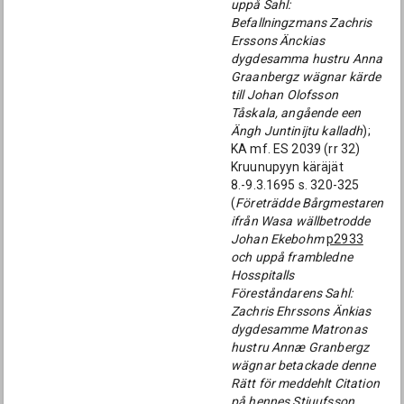
uppå Sahl:
Befallningzmans Zachris
Erssons Änckias
dygdesamma hustru Anna
Graanbergz wägnar kärde
till Johan Olofsson
Tåskala, angående een
Ängh Juntinijtu kalladh
);
KA mf. ES 2039 (rr 32)
Kruunupyyn käräjät
8.-9.3.1695 s. 320-325
(
Företrädde Bårgmestaren
ifrån Wasa wällbetrodde
Johan Ekebohm
p2933
och uppå frambledne
Hosspitalls
Föreståndarens Sahl:
Zachris Ehrssons Änkias
dygdesamme Matronas
hustru Annæ Granbergz
wägnar betackade denne
Rätt för meddehlt Citation
på hennes Stiuufsson