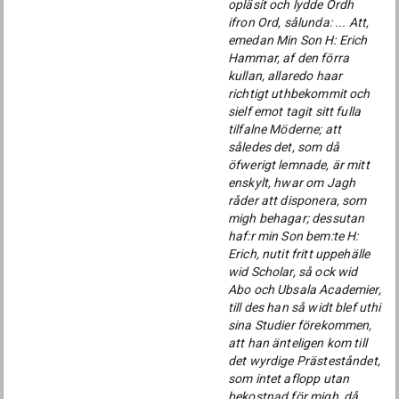
opläsit och lydde Ordh
ifron Ord, sålunda: ... Att,
emedan Min Son H: Erich
Hammar, af den förra
kullan, allaredo haar
richtigt uthbekommit och
sielf emot tagit sitt fulla
tilfalne Möderne; att
således det, som då
öfwerigt lemnade, är mitt
enskylt, hwar om Jagh
råder att disponera, som
migh behagar; dessutan
haf:r min Son bem:te H:
Erich, nutit fritt uppehälle
wid Scholar, så ock wid
Abo och Ubsala Academier,
till des han så widt blef uthi
sina Studier förekommen,
att han änteligen kom till
det wyrdige Prästeståndet,
som intet aflopp utan
bekostnad för migh, då