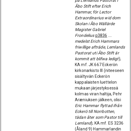
på Lemlands Pastorat i
Åbo Stift efter Erich
Hammar, för Lector
Extraordinarius wid dom
Skolan i Åbo Wällärde
Magister Gabriel
Frondelius
p3836
...
medelst Erich Hammars
friwillige afträde, Lemlands
Pastorat uti Åbo Stift är
kommit att blifwa ledigt
);
KA mf. JK 667 Eckerön
kirkonarkisto III (niteeseen
sisältyvän Eckerön
kappalaisten luettelon
mukaan järjestyksessä
kolmas viran haltija, Pehr
Aræniuksen jälkeen, olisi
Eric Hammar flyttad ifrån
Eckerö till Norrbotten,
tädan åter som Pastor till
Lemland
); KA mf. ES 3236
(Åland 9) Hammarlandin