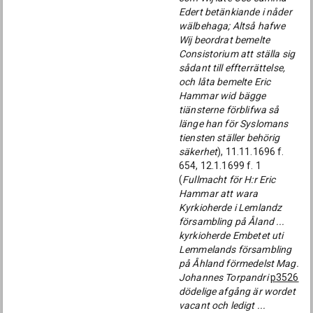
Edert betänkiande i nåder
wälbehaga; Altså hafwe
Wij beordrat bemelte
Consistorium att ställa sig
sådant till effterrättelse,
och låta bemelte Eric
Hammar wid bägge
tiänsterne förblifwa så
länge han för Syslomans
tiensten ställer behörig
säkerhet
), 11.11.1696 f.
654, 12.1.1699 f. 1
(
Fullmacht för H:r Eric
Hammar att wara
Kyrkioherde i Lemlandz
försambling på Åland ...
kyrkioherde Embetet uti
Lemmelands försambling
på Åhland förmedelst Mag.
Johannes Torpandri
p3526
dödelige afgång är wordet
vacant och ledigt ...