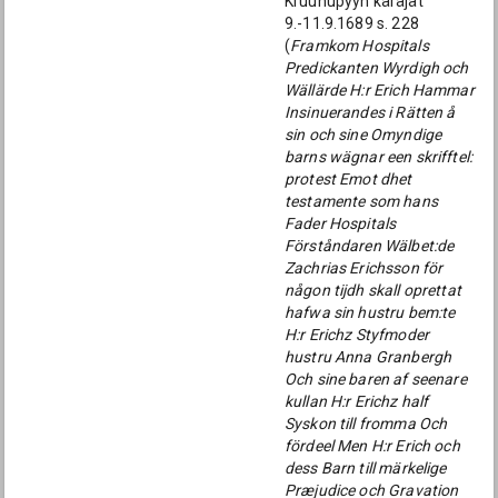
Kruunupyyn käräjät
9.-11.9.1689 s. 228
(
Framkom Hospitals
Predickanten Wyrdigh och
Wällärde H:r Erich Hammar
Insinuerandes i Rätten å
sin och sine Omyndige
barns wägnar een skrifftel:
protest Emot dhet
testamente som hans
Fader Hospitals
Förståndaren Wälbet:de
Zachrias Erichsson för
någon tijdh skall oprettat
hafwa sin hustru bem:te
H:r Erichz Styfmoder
hustru Anna Granbergh
Och sine baren af seenare
kullan H:r Erichz half
Syskon till fromma Och
fördeel Men H:r Erich och
dess Barn till märkelige
Præjudice och Gravation