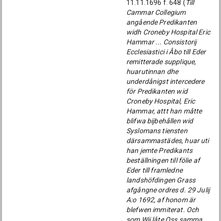
11.11.1696 f. 648 (
Till
Cammar Collegium
angående Predikanten
widh Croneby Hospital Eric
Hammar ... Consistorij
Ecclesiastici i Åbo till Eder
remitterade supplique,
huarutinnan dhe
underdånigst intercedere
för Predikanten wid
Croneby Hospital, Eric
Hammar, attt han måtte
blifwa bijbehållen wid
Syslomans tiensten
därsammastädes, huar uti
han jemte Predikants
beställningen till fölie af
Eder till framledne
landshöfdingen Grass
afgångne ordres d. 29 Julij
A:o 1692, af honom är
blefwen immiterat. Och
som Wij låte Oss samma