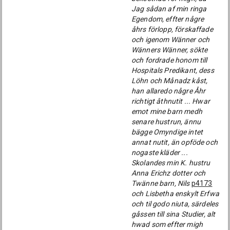
Jag sådan af min ringa
Egendom, effter någre
åhrs förlopp, förskaffade
och igenom Wänner och
Wänners Wänner, sökte
och fordrade honom till
Hospitals Predikant, dess
Löhn och Månadz kåst,
han allaredo någre Åhr
richtigt åthnutit ... Hwar
emot mine barn medh
senare hustrun, ännu
bägge Omyndige intet
annat nutit, än opföde och
nogaste kläder ...
Skolandes min K. hustru
Anna Erichz dotter och
Twänne barn, Nils
p4173
och Lisbetha enskylt Erfwa
och til godo niuta, särdeles
gåssen till sina Studier, alt
hwad som effter migh