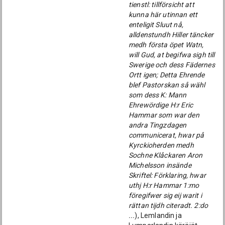
tienstl: tillförsicht att
kunna här utinnan ett
enteligit Sluut nå,
alldenstundh Hiller täncker
medh första öpet Watn,
will Gud, at begifwa sigh till
Swerige och dess Fädernes
Ortt igen; Detta Ehrende
blef Pastorskan så wähl
som dess K: Mann
Ehrewördige H:r Eric
Hammar som war den
andra Tingzdagen
communicerat, hwar på
Kyrckioherden medh
Sochne Klåckaren Aron
Michelsson insände
Skriftel: Förklaring, hwar
uthj H:r Hammar 1:mo
föregifwer sig eij warit i
rättan tijdh citeradt. 2:do
...
), Lemlandin ja