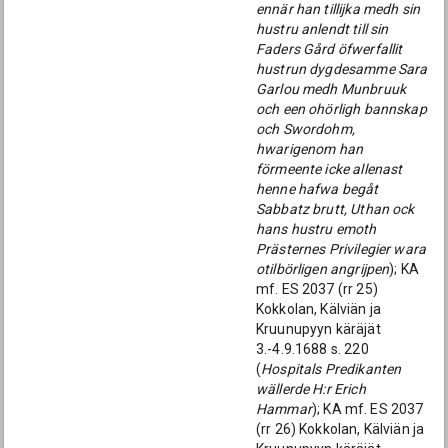
ennär han tillijka medh sin
hustru anlendt till sin
Faders Gård öfwerfallit
hustrun dygdesamme Sara
Garlou medh Munbruuk
och een ohörligh bannskap
och Swordohm,
hwarigenom han
förmeente icke allenast
henne hafwa begåt
Sabbatz brutt, Uthan ock
hans hustru emoth
Prästernes Privilegier wara
otilbörligen angrijpen
); KA
mf. ES 2037 (rr 25)
Kokkolan, Kälviän ja
Kruunupyyn käräjät
3.-4.9.1688 s. 220
(
Hospitals Predikanten
wällerde H:r Erich
Hammar
); KA mf. ES 2037
(rr 26) Kokkolan, Kälviän ja