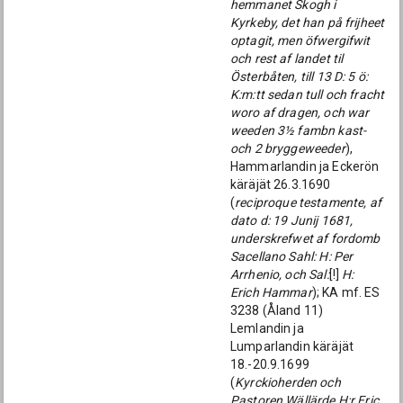
hemmanet Skogh i
Kyrkeby, det han på frijheet
optagit, men öfwergifwit
och rest af landet til
Österbåten, till 13 D: 5 ö:
K:m:tt sedan tull och fracht
woro af dragen, och war
weeden 3½ fambn kast-
och 2 bryggeweeder
),
Hammarlandin ja Eckerön
käräjät 26.3.1690
(
reciproque testamente, af
dato d: 19 Junij 1681,
underskrefwet af fordomb
Sacellano Sahl: H: Per
Arrhenio, och Sal:
[!]
H:
Erich Hammar
); KA mf. ES
3238 (Åland 11)
Lemlandin ja
Lumparlandin käräjät
18.-20.9.1699
(
Kyrckioherden och
Pastoren Wällärde H:r Eric