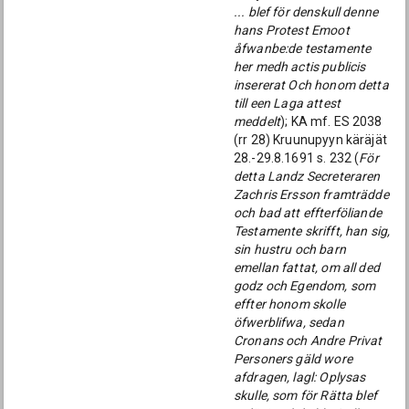
... blef för denskull denne
hans Protest Emoot
åfwanbe:de testamente
her medh actis publicis
insererat Och honom detta
till een Laga attest
meddelt
); KA mf. ES 2038
(rr 28) Kruunupyyn käräjät
28.-29.8.1691 s. 232 (
För
detta Landz Secreteraren
Zachris Ersson framträdde
och bad att effterföliande
Testamente skrifft, han sig,
sin hustru och barn
emellan fattat, om all ded
godz och Egendom, som
effter honom skolle
öfwerblifwa, sedan
Cronans och Andre Privat
Personers gäld wore
afdragen, lagl: Oplysas
skulle, som för Rätta blef