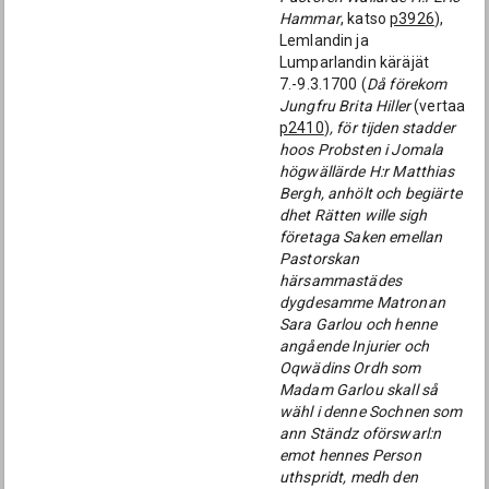
Hammar
, katso
p3926
),
Lemlandin ja
Lumparlandin käräjät
7.-9.3.1700 (
Då förekom
Jungfru Brita Hiller
(vertaa
p2410
)
, för tijden stadder
hoos Probsten i Jomala
högwällärde H:r Matthias
Bergh, anhölt och begiärte
dhet Rätten wille sigh
företaga Saken emellan
Pastorskan
härsammastädes
dygdesamme Matronan
Sara Garlou och henne
angående Injurier och
Oqwädins Ordh som
Madam Garlou skall så
wähl i denne Sochnen som
ann Ständz oförswarl:n
emot hennes Person
uthspridt, medh den