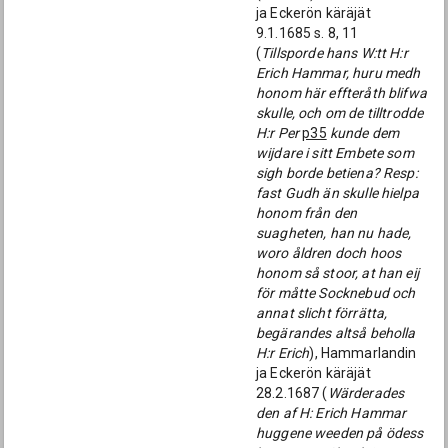
ja Eckerön käräjät
9.1.1685 s. 8, 11
(
Tillsporde hans W:tt H:r
Erich Hammar, huru medh
honom här effteråth blifwa
skulle, och om de tilltrodde
H:r Per
p35
kunde dem
wijdare i sitt Embete som
sigh borde betiena? Resp:
fast Gudh än skulle hielpa
honom från den
suagheten, han nu hade,
woro åldren doch hoos
honom så stoor, at han eij
för måtte Socknebud och
annat slicht förrätta,
begärandes altså beholla
H:r Erich
), Hammarlandin
ja Eckerön käräjät
28.2.1687 (
Wärderades
den af H: Erich Hammar
huggene weeden på ödess