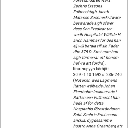
Föreståndaren Wäl:t
Zachris Erssons
Fullmechtigh Jacob
Matsson Sochneskrifware
beswärade sigh öfwer
dess Son Predicanten
wedh Hospitalet Wäll:de H:
Erich Hammar för ded han
eij will betala till sin Fader
dhe 375 D: Km:t som han
sigh förmenar aff honom
hafwa att fordra
),
Kruunupyyn käräjät
30.9.-1.10.1692 s. 236-240
(
Notarien wed Lagmans
Rätten wälbe:de Johan
Ekenbohm Insinuerade i
Rätten een Fullmacht han
hade af för detta
Hospitahls föreståndaren
Sahl: Zachris Erichssons
Enckia, dygdesamme
hustro Anna Graanberg att