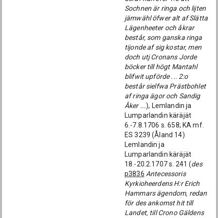
Sochnen är ringa och lijten
jämwähl öfwer alt af Slätta
Lägenheeter och åkrar
består, som ganska ringa
tijonde af sig kostar, men
doch utj Cronans Jorde
böcker till högt Mantahl
blifwit upförde ... 2:o
består sielfwa Prästbohlet
af ringa ägor och Sandig
Åker ...
), Lemlandin ja
Lumparlandin käräjät
6.-7.8.1706 s. 658; KA mf.
ES 3239 (Åland 14)
Lemlandin ja
Lumparlandin käräjät
18.-20.2.1707 s. 241 (
des
p3836
Antecessoris
Kyrkioheerdens H:r Erich
Hammars ägendom, redan
för des ankomst hit till
Landet, till Crono Gäldens