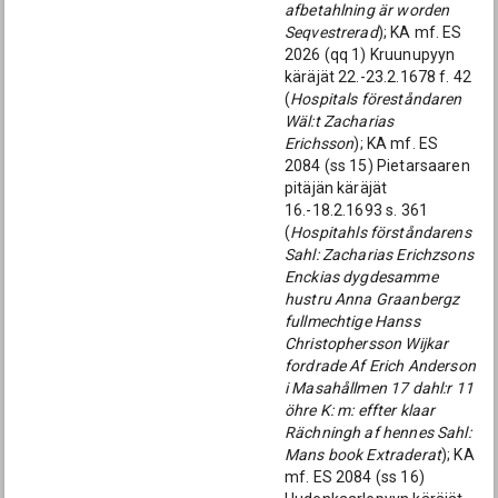
afbetahlning är worden
Seqvestrerad
); KA mf. ES
2026 (qq 1) Kruunupyyn
käräjät 22.-23.2.1678 f. 42
(
Hospitals föreståndaren
Wäl:t Zacharias
Erichsson
); KA mf. ES
2084 (ss 15) Pietarsaaren
pitäjän käräjät
16.-18.2.1693 s. 361
(
Hospitahls förståndarens
Sahl: Zacharias Erichzsons
Enckias dygdesamme
hustru Anna Graanbergz
fullmechtige Hanss
Christophersson Wijkar
fordrade Af Erich Anderson
i Masahållmen 17 dahl:r 11
öhre K: m: effter klaar
Rächningh af hennes Sahl:
Mans book Extraderat
); KA
mf. ES 2084 (ss 16)