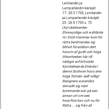
Lemlandin ja
Lumparlandin käräjät
17.-20.3.1705, Lemlandin
ja Lumparlandin käräjät
25.-26.9.1705 s. 73
(
Kyrckieheerden
Ehrewyrdige och wählärde
H:r Erich Hammar kom för
rätta berättandes sig
blifwit föranlåten dett
honom af gudh och höga
öfwerheeten här till
nådigst anförtrodde
Kyrckieheerde Embete i
denne Sochnen hoos sine
höga förmän sielf willigt
Resignera warandes
sinnadh sig näst
kommande wår på een
annan ort om see;
hwarföre han och nu för
Rätta ... sig från all