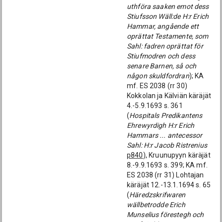
uthföra saaken emot dess
Stiufsson Wäll:de H:r Erich
Hammar, angående ett
oprättat Testamente, som
Sahl: fadren oprättat för
Stiufmodren och dess
senare Barnen, så och
någon skuldfordran
); KA
mf. ES 2038 (rr 30)
Kokkolan ja Kälviän käräjät
4.-5.9.1693 s. 361
(
Hospitals Predikantens
Ehrewyrdigh H:r Erich
Hammars ... antecessor
Sahl: H:r Jacob Ristrenius
p840
), Kruunupyyn käräjät
8.-9.9.1693 s. 399; KA mf.
ES 2038 (rr 31) Lohtajan
käräjät 12.-13.1.1694 s. 65
(
Häredzskrifwaren
wällbetrodde Erich
Munselius förestegh och