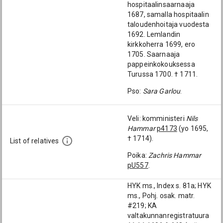
hospitaalinsaarnaaja
1687, samalla hospitaalin
taloudenhoitaja vuodesta
1692. Lemlandin
kirkkoherra 1699, ero
1705. Saarnaaja
pappeinkokouksessa
Turussa 1700. † 1711.
Pso:
Sara Garlou
.
Veli: komministeri
Nils
Hammar
p4173
(yo 1695,
† 1714).
List of relatives
Poika:
Zachris Hammar
pU557
.
HYK ms., Index s. 81a; HYK
ms., Pohj. osak. matr.
#219; KA
valtakunnanregistratuura