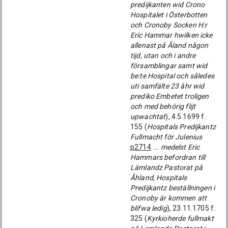
predijkanten wid Crono
Hospitalet i Österbotten
och Cronoby Socken H:r
Eric Hammar hwilken icke
allenast på Åland någon
tijd, utan och i andre
församblingar samt wid
be:te Hospital och således
uti samfälte 23 åhr wid
prediko Embetet troligen
och med behörig flijt
upwachtat
), 4.5.1699 f.
155 (
Hospitals Predijkantz
Fullmacht för Julenius
p2714
... medelst Eric
Hammars befordran till
Lämlandz Pastorat på
Åhland, Hospitals
Predijkantz beställningen i
Cronoby är kommen att
blifwa ledig
), 23.11.1705 f.
325 (
Kyrkioherde fullmakt