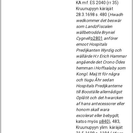
KA mf. ES 2040 (rr 35)
Kruunupyyn käräjät
28.3.1698 s. 480 (
Hwadh
wedkommer det beswär
som LandzFiscalen
wällbetrodde Bryniel
Cygnell
p2801
anförer
emoot Hospitals
Predijkanten Wyrdig och
wällärde H:r Erich Hammar
angående det Crono Ödes
hemman i Hoffsalaby som
Kongl. Maij:tt för några
och tiugu Åhr sedan
Hospitals Predijkanterne
till Booställe allernådigst
Oplåtit och det hwarcken
af hans antecessorer eller
honom skall wara
excolerat eller bebygdt
,
katso myös
p840
), 483,
Kruunupyyn ylim. käräjät