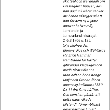
skiötzell och wårdnadh om
Prestegårdz huusen, den
han doch till wåren tänker
att beboo afseijger så att
han för dem eij wijdare
answar hafwa må
),
Lemlandin ja
Lumparlandin käräjät
2.-5.3.1706 s. 122
(
Kyrckioheerden
Ehrewyrdige och Wähllärde
H:r Erich Hammar
framträdde för Rätten
gifwandes klageligen och
medh tårar tillkänna ...
utan och än hoos Kongl:
Maij:t och Cronan för en
anseenlig ballance af 330
D:r 11 öre S:m:t häfftar;
Och som han påstår att
detta hans råkade
tillståndh förnembligast
deraf härrörer 1:o att