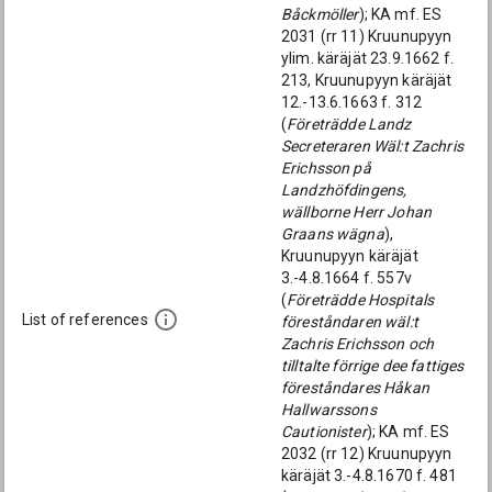
Båckmöller
); KA mf. ES
2031 (rr 11) Kruunupyyn
ylim. käräjät 23.9.1662 f.
213, Kruunupyyn käräjät
12.-13.6.1663 f. 312
(
Företrädde Landz
Secreteraren Wäl:t Zachris
Erichsson på
Landzhöfdingens,
wällborne Herr Johan
Graans wägna
),
Kruunupyyn käräjät
3.-4.8.1664 f. 557v
(
Företrädde Hospitals
List of references
föreståndaren wäl:t
Zachris Erichsson och
tilltalte förrige dee fattiges
föreståndares Håkan
Hallwarssons
Cautionister
); KA mf. ES
2032 (rr 12) Kruunupyyn
käräjät 3.-4.8.1670 f. 481