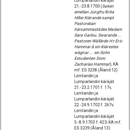
Lumparlandin käräjät
21.-23.8.1700 (
Saken
emellan Jungfru Brita
Hiller Kiärande sampt
Pastorskan
härsammastädes Madam
Sara Garlou, Swarande ...
Pastoren Wällärde H:r Eric
Hammar å sin Kiärestes
wägnar ... sin Sohn
Estudenten Dom:
Zacharias Hammar
); KA
mf. ES 3238 (Åland 12)
Lemlandin ja
Lumparlandin käräjät
21.-23.2.1701 f. 17v,
Lemlandin ja
Lumparlandin käräjät
22.-24.9.1702 f. 267v,
Lemlandin ja
Lumparlandin käräjät
5.-8.9.1703 f. 423; KA mf.
ES 3239 (Åland 13)