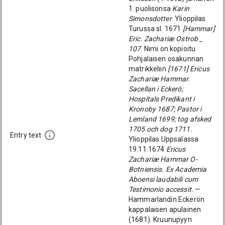
1. puolisonsa
Karin
Simonsdotter
. Ylioppilas
Turussa sl. 1671
[Hammar]
Eric. Zachariæ Ostrob _
107
. Nimi on kopioitu
Pohjalaisen osakunnan
matrikkeliin
[1671] Ericus
Zachariæ Hammar.
Sacellan i Eckerö;
Hospitals Predikant i
Kronoby 1687; Pastor i
Lemland 1699; tog afsked
1705 och dog 1711.
Entry text
Ylioppilas Uppsalassa
19.11.1674
Ericus
Zachariæ Hammar O-
Botniensis. Ex Academia
Aboensi laudabili cum
Testimonio accessit.
—
Hammarlandin Eckerön
kappalaisen apulainen
(1681). Kruunupyyn