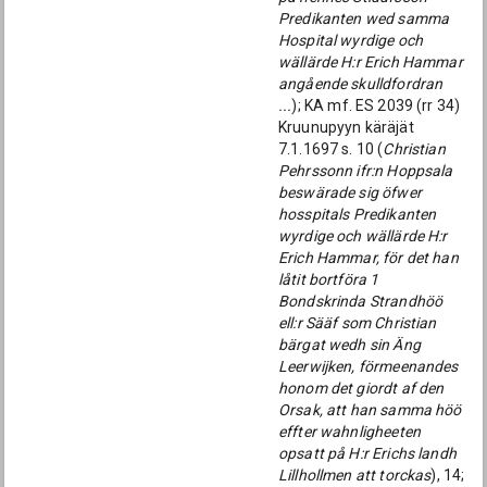
Predikanten wed samma
Hospital wyrdige och
wällärde H:r Erich Hammar
angående skulldfordran
...
); KA mf. ES 2039 (rr 34)
Kruunupyyn käräjät
7.1.1697 s. 10 (
Christian
Pehrssonn ifr:n Hoppsala
beswärade sig öfwer
hosspitals Predikanten
wyrdige och wällärde H:r
Erich Hammar, för det han
låtit bortföra 1
Bondskrinda Strandhöö
ell:r Sääf som Christian
bärgat wedh sin Äng
Leerwijken, förmeenandes
honom det giordt af den
Orsak, att han samma höö
effter wahnligheeten
opsatt på H:r Erichs landh
Lillhollmen att torckas
), 14;