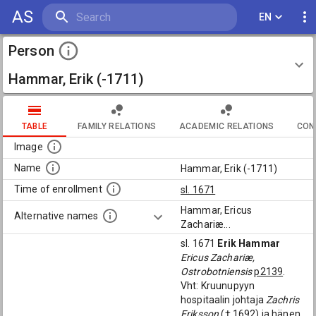
AS
EN
Person
Hammar, Erik (-1711)
TABLE
FAMILY RELATIONS
ACADEMIC RELATIONS
CON
Image
Name
Hammar, Erik (-1711)
Time of enrollment
sl. 1671
Hammar, Ericus
Alternative names
Zachariæ
...
sl. 1671
Erik Hammar
Ericus Zachariæ,
Ostrobotniensis
p2139
.
Vht: Kruunupyyn
hospitaalin johtaja
Zachris
Eriksson
(† 1692) ja hänen