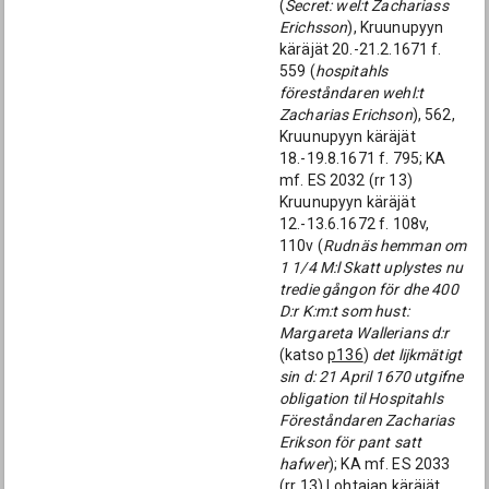
(
Secret: wel:t Zachariass
Erichsson
), Kruunupyyn
käräjät 20.-21.2.1671 f.
559 (
hospitahls
föreståndaren wehl:t
Zacharias Erichson
), 562,
Kruunupyyn käräjät
18.-19.8.1671 f. 795; KA
mf. ES 2032 (rr 13)
Kruunupyyn käräjät
12.-13.6.1672 f. 108v,
110v (
Rudnäs hemman om
1 1/4 M:l Skatt uplystes nu
tredie gångon för dhe 400
D:r K:m:t som hust:
Margareta Wallerians d:r
(katso
p136
)
det lijkmätigt
sin d: 21 April 1670 utgifne
obligation til Hospitahls
Föreståndaren Zacharias
Erikson för pant satt
hafwer
); KA mf. ES 2033
(rr 13) Lohtajan käräjät