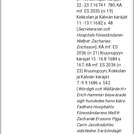
22.-23.7.1674 f. 780; KA
mf. ES 2035 (rr 19)
Kokkolan ja Kälviän käräjät
11.-13.1.1682 s. 48
(
Secreteraren och
Hospitals föreståndaren
Welbet: Zacharias
Erichsson
); KA mf. ES
2036 (rr 21) Kruunupyyn
käräjät 15.-16.8.1684 s.
167; KA mf. ES 2036 (rr
23) Kruunupyyn, Kokkolan
ja Kälviän käräjät
7.-9.9.1686 s. 542
(
Wördigh och Wällärde H:r
Erich Hammar beswärade
sigh huruledes hans kiäre
Fadhers Hospitahls
Föreståndarens Well:tt
Zachariæ Erssons Pijga
Carin Jacobsdotter,
sidstledne 3:ie böndagh