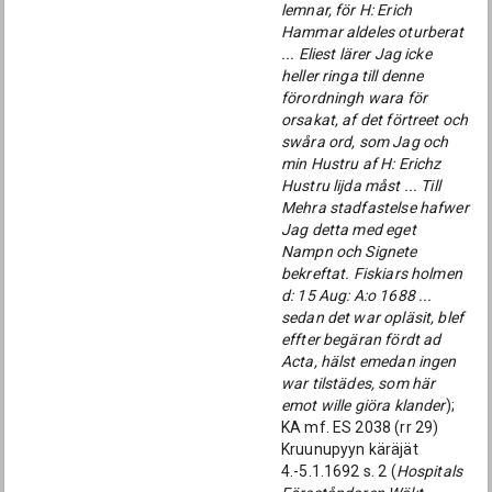
lemnar, för H: Erich
Hammar aldeles oturberat
... Eliest lärer Jag icke
heller ringa till denne
förordningh wara för
orsakat, af det förtreet och
swåra ord, som Jag och
min Hustru af H: Erichz
Hustru lijda måst ... Till
Mehra stadfastelse hafwer
Jag detta med eget
Nampn och Signete
bekreftat. Fiskiars holmen
d: 15 Aug: A:o 1688 ...
sedan det war opläsit, blef
effter begäran fördt ad
Acta, hälst emedan ingen
war tilstädes, som här
emot wille giöra klander
);
KA mf. ES 2038 (rr 29)
Kruunupyyn käräjät
4.-5.1.1692 s. 2 (
Hospitals