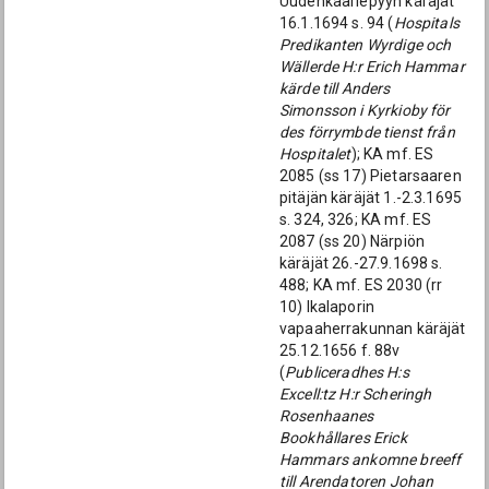
Uudenkaarlepyyn käräjät
16.1.1694 s. 94 (
Hospitals
Predikanten Wyrdige och
Wällerde H:r Erich Hammar
kärde till Anders
Simonsson i Kyrkioby för
des förrymbde tienst från
Hospitalet
); KA mf. ES
2085 (ss 17) Pietarsaaren
pitäjän käräjät 1.-2.3.1695
s. 324, 326; KA mf. ES
2087 (ss 20) Närpiön
käräjät 26.-27.9.1698 s.
488; KA mf. ES 2030 (rr
10) Ikalaporin
vapaaherrakunnan käräjät
25.12.1656 f. 88v
(
Publiceradhes H:s
Excell:tz H:r Scheringh
Rosenhaanes
Bookhållares Erick
Hammars ankomne breeff
till Arendatoren Johan