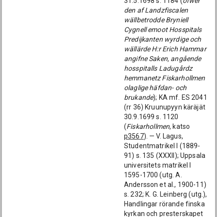
31.5.1698 s. 1184 (
öfwer
den af Landzfiscalen
wällbetrodde Bryniell
Cygnell emoot Hosspitals
Predijkanten wyrdige och
wällärde H:r Erich Hammar
angifne Saken, angående
hosspitalls Ladugårdz
hemmanetz Fiskarhollmen
olaglige häfdan- och
brukande
); KA mf. ES 2041
(rr 36) Kruunupyyn käräjät
30.9.1699 s. 1120
(
Fiskarhollmen
, katso
p3567
). — V. Lagus,
Studentmatrikel I (1889-
91) s. 135 (XXXII); Uppsala
universitets matrikel I
1595-1700 (utg. A.
Andersson et al., 1900-11)
s. 232; K. G. Leinberg (utg.),
Handlingar rörande finska
kyrkan och presterskapet