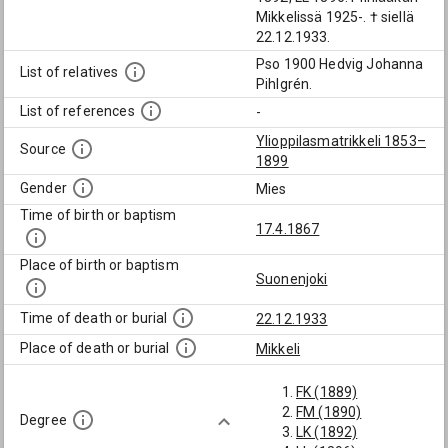
Mikkelissä 1925-. † siellä
22.12.1933.
Pso 1900 Hedvig Johanna
List of relatives
Pihlgrén.
List of references
-
Ylioppilasmatrikkeli 1853–
Source
1899
Gender
Mies
Time of birth or baptism
17.4.1867
Place of birth or baptism
Suonenjoki
Time of death or burial
22.12.1933
Place of death or burial
Mikkeli
FK (1889)
FM (1890)
Degree
LK (1892)