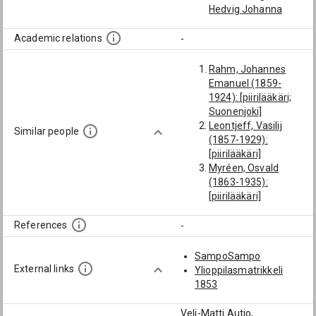
Hedvig Johanna
Academic relations
-
Rahm, Johannes
Emanuel (1859-
1924): [piirilääkäri;
Suonenjoki]
Leontjeff, Vasilij
Similar people
(1857-1929):
[piirilääkäri]
Myréen, Osvald
(1863-1935):
[piirilääkäri]
Holmström, Henrik
Edvard Viktor (1865-
References
-
1926): [piirilääkäri;
Yo Hgin alk.op.]
SampoSampo
Tollet, Gustaf Adolf
External links
Ylioppilasmatrikkeli
(1862-1946):
1853
[piirilääkäri]
Koivistoinen, Juho
Veli-Matti Autio,