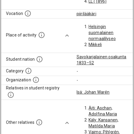
LL (1896)
Vocation
piirilääkäri
Helsingin
suomalainen
Place of activity
normaalilyseo
Mikkeli
Savokarjalainen osakunta
Student nation
1833–52
Category
-
Organization
-
Relatives in student registry
Isä: Johan Warén
Äiti: Aschan,
Adolfina Maria
Käly: Kansanen,
Other relatives
Matilda Maria
Vaimo: Pihlgrén,