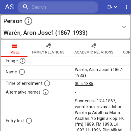
AS
EN
Person
Warén, Aron Josef (1867-1933)
TABLE
FAMILY RELATIONS
ACADEMIC RELATIONS
CON
Image
Warén, Aron Josef (1867-
Name
1933)
Time of enrollment
30.5.1885
Alternative names
-
Suonenjoki 17.4.1867,
vanht khra, rovasti Johan
Warén ja Adolfina Maria
Aschan. Yo Hgin alk.op. FK
Entry text
(fm) 1889, FM 1890, LK
1892, LL 1896. Piirilääkäri