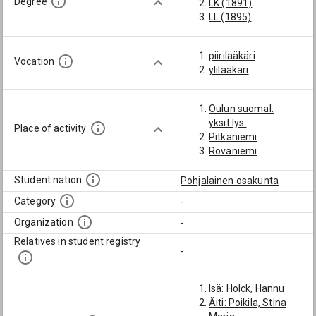
Degree
LK (1891)
LL (1895)
piirilääkäri
Vocation
ylilääkäri
Oulun suomal.
yksit.lys.
Place of activity
Pitkäniemi
Rovaniemi
Student nation
Pohjalainen osakunta
Category
-
Organization
-
Relatives in student registry
-
Isä: Holck, Hannu
Äiti: Poikila, Stina