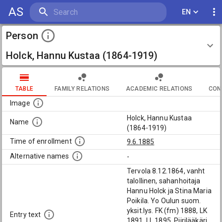
AS
EN
Person
Holck, Hannu Kustaa (1864-1919)
TABLE
FAMILY RELATIONS
ACADEMIC RELATIONS
CON
Image
Holck, Hannu Kustaa
Name
(1864-1919)
Time of enrollment
9.6.1885
Alternative names
-
Tervola 8.12.1864, vanht
talollinen, sahanhoitaja
Hannu Holck ja Stina Maria
Poikila. Yo Oulun suom.
yksit.lys. FK (fm) 1888, LK
Entry text
1891, LL 1895. Piirilääkäri