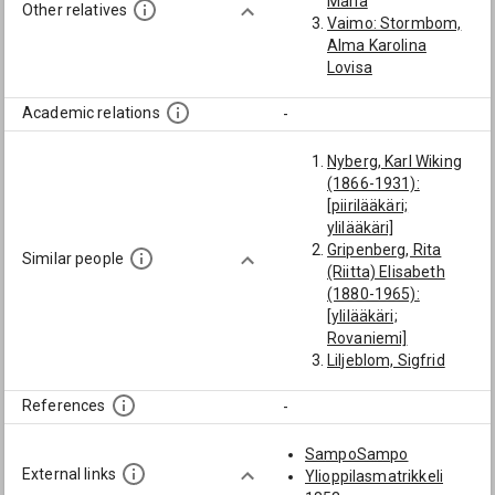
Maria
Other relatives
Vaimo: Stormbom,
Alma Karolina
Lovisa
Academic relations
-
Nyberg, Karl Wiking
(1866-1931):
[piirilääkäri;
ylilääkäri]
Gripenberg, Rita
Similar people
(Riitta) Elisabeth
(1880-1965):
[ylilääkäri;
Rovaniemi]
Liljeblom, Sigfrid
Wilhelm (1862-
1954): [piirilääkäri;
References
-
Nokia; Pitkäniemi]
Castrén, Juho Edvin
SampoSampo
(1864-1907): [Yo
External links
Ylioppilasmatrikkeli
Oulun suom.