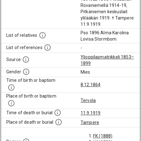
Rovaniemellä 1914-19,
Pitkäniemen keskuslait.
ylilääkäri 1919. † Tampere
11.9.1919.
Pso 1896 Alma Karolina
List of relatives
Lovisa Stormbom.
List of references
-
Ylioppilasmatrikkeli 1853–
Source
1899
Gender
Mies
Time of birth or baptism
8.12.1864
Place of birth or baptism
Tervola
Time of death or burial
11.9.1919
Place of death or burial
Tampere
FK (1888)