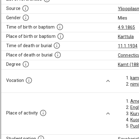
Source
Ylioppilas
Gender
Mies
Time of birth or baptism
4.9.1865
Place of birth or baptism
Karttula
Time of death or burial
11.1.1934
Place of death or burial
Connectic
Degree
Kamt (188
kame
Vocation
nim
Ame
Engl
Place of activity
Kiur
Kuop
Puo
Student nation