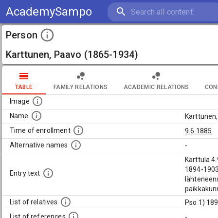
AcademySampo
Person
Karttunen, Paavo (1865-1934)
TABLE
FAMILY RELATIONS
ACADEMIC RELATIONS
CON
Image
Name
Karttunen
Time of enrollment
9.6.1885
Alternative names
-
Karttula 4
1894-1903.
Entry text
lähteneens
paikkakunn
List of relatives
Pso 1) 189
List of references
-