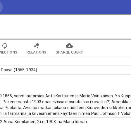
NECTIONS
RELATIONS
SPARQL QUERY
, Paavo (1865-1934)
.9.1865, vanht lautamies Antti Karttunen ja Maria Vainikainen. Yo Kuo
 Pakeni maasta 1903 epäselvissä olosuhteissa (kavallus?) Amerikkaan
ä Puolasta. Avioitui matkan aikana uudelleen Kiuruveden kirkkoherra
illa farmarina ja kirvesmiehenä käyttäen nimeä Paul Johnson † Volu
2 Anna Kemiläinen; 2) n. 1903 Ina Maria Idman.