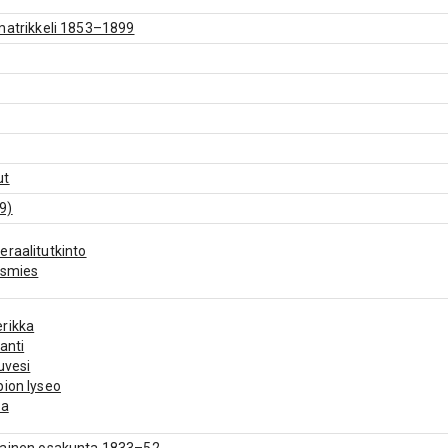
matrikkeli 1853–1899
ut
9)
raalitutkinto
ismies
rikka
anti
uvesi
ion lyseo
la