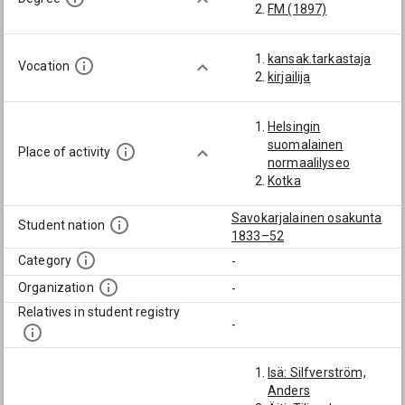
FM (1897)
kansak.tarkastaja
Vocation
kirjailija
Helsingin
suomalainen
Place of activity
normaalilyseo
Kotka
Savokarjalainen osakunta
Student nation
1833–52
Category
-
Organization
-
Relatives in student registry
-
Isä: Silfverström,
Anders