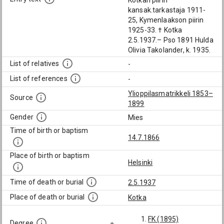
Kotkan piirin
kansak.tarkastaja 1911-
25, Kymenlaakson piirin
1925-33. † Kotka
2.5.1937.– Pso 1891 Hulda
Olivia Takolander, k. 1935.
List of relatives
-
List of references
-
Ylioppilasmatrikkeli 1853–
Source
1899
Gender
Mies
Time of birth or baptism
14.7.1866
Place of birth or baptism
Helsinki
Time of death or burial
2.5.1937
Place of death or burial
Kotka
FK (1895)
Degree