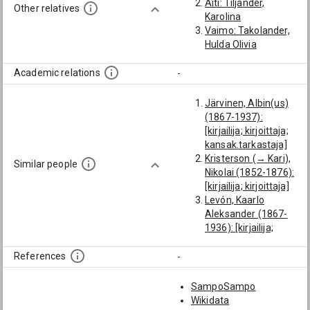
Äiti: Tiljander,
Other relatives
Karolina
Vaimo: Takolander,
Hulda Olivia
Academic relations
-
Järvinen, Albin(us)
(1867-1937):
[kirjailija; kirjoittaja;
kansak.tarkastaja]
Kristerson (→ Kari),
Similar people
Nikolai (1852-1876):
[kirjailija; kirjoittaja]
Levón, Kaarlo
Aleksander (1867-
1936): [kirjailija;
kirjoittaja]
Pitkänen, Ilmari
References
-
Johannes (1880-
1927): [kirjailija;
SampoSampo
kirjoittaja]
Wikidata