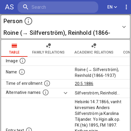
AS
EN
Person
Roine (→ Silfverström), Reinhold (1866-
1937)
TABLE
FAMILY RELATIONS
ACADEMIC RELATIONS
CON
Image
Roine (→ Silfverström),
Name
Reinhold (1866-1937)
Time of enrollment
20.5.1886
Alternative names
Silfverström, Reinhold
...
Helsinki 14.7.1866, vanht
kirvesmies Anders
Silfverström ja Karolina
Tiljander. Yo Hgin alk.op.
FK (hk) 1895, FM 1897.
Entry text