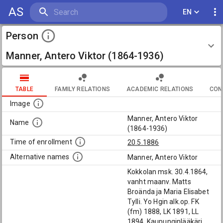
AS
EN
Person
Manner, Antero Viktor (1864-1936)
TABLE
FAMILY RELATIONS
ACADEMIC RELATIONS
CON
Image
Manner, Antero Viktor
Name
(1864-1936)
Time of enrollment
20.5.1886
Alternative names
Manner, Antero Viktor
Kokkolan msk. 30.4.1864,
vanht maanv. Matts
Broända ja Maria Elisabet
Tylli. Yo Hgin alk.op. FK
(fm) 1888, LK 1891, LL
1894. Kaupunginlääkäri