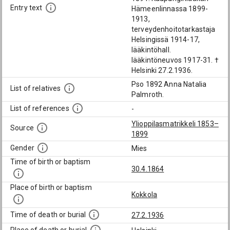
Entry text
Hämeenlinnassa 1899-
1913,
terveydenhoitotarkastaja
Helsingissä 1914-17,
lääkintöhall.
lääkintöneuvos 1917-31. †
Helsinki 27.2.1936.
Pso 1892 Anna Natalia
List of relatives
Palmroth.
List of references
-
Ylioppilasmatrikkeli 1853–
Source
1899
Gender
Mies
Time of birth or baptism
30.4.1864
Place of birth or baptism
Kokkola
Time of death or burial
27.2.1936