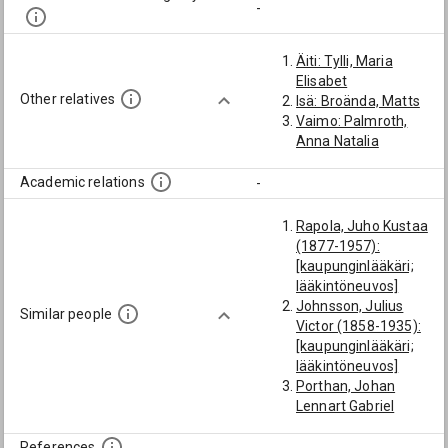
-
Äiti: Tylli, Maria
Elisabet
Other relatives
Isä: Broända, Matts
Vaimo: Palmroth,
Anna Natalia
Academic relations
-
Rapola, Juho Kustaa
(1877-1957):
[kaupunginlääkäri;
lääkintöneuvos]
Johnsson, Julius
Similar people
Victor (1858-1935):
[kaupunginlääkäri;
lääkintöneuvos]
Porthan, Johan
Lennart Gabriel
(1873-1941):
[kaupunginlääkäri;
References