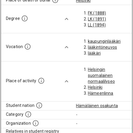
Place of death or burial
Helsinki
FK (1888)
Degree
LK (1891)
LL (1894)
kaupunginlääkäri
Vocation
lääkintöneuvos
lääkäri
Helsingin
suomalainen
Place of activity
normaalilyseo
Helsinki
Hämeenlinna
Student nation
Hämäläinen osakunta
Category
-
Organization
-
Relatives in student registry