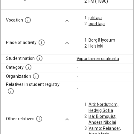
FM (1890)
johtaja
Vocation
opettaja
Borgå lyceum
Place of activity
Helsinki
Student nation
Viipurilainen osakunta
Category
-
Organization
-
Relatives in student registry
-
Äiti: Nordström,
Hedvig Sofia
Isä: Blomquist,
Other relatives
Anders Nikolai
Vaimo: Relander,