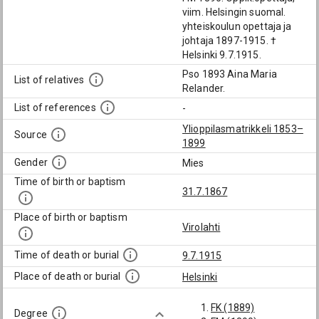
viim. Helsingin suomal.
yhteiskoulun opettaja ja
johtaja 1897-1915. †
Helsinki 9.7.1915.
Pso 1893 Aina Maria
List of relatives
Relander.
List of references
-
Ylioppilasmatrikkeli 1853–
Source
1899
Gender
Mies
Time of birth or baptism
31.7.1867
Place of birth or baptism
Virolahti
Time of death or burial
9.7.1915
Place of death or burial
Helsinki
FK (1889)
Degree