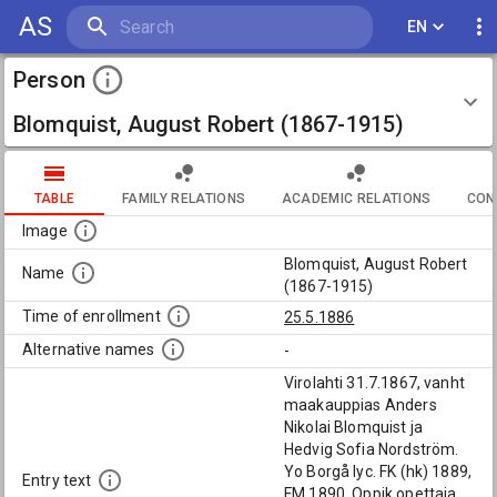
AS
EN
Person
Blomquist, August Robert (1867-1915)
TABLE
FAMILY RELATIONS
ACADEMIC RELATIONS
CON
Image
Blomquist, August Robert
Name
(1867-1915)
Time of enrollment
25.5.1886
Alternative names
-
Virolahti 31.7.1867, vanht
maakauppias Anders
Nikolai Blomquist ja
Hedvig Sofia Nordström.
Yo Borgå lyc. FK (hk) 1889,
Entry text
FM 1890. Oppik.opettaja,