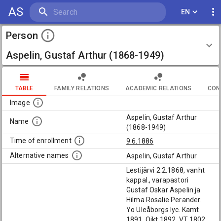
AS
EN
Person
Aspelin, Gustaf Arthur (1868-1949)
TABLE
FAMILY RELATIONS
ACADEMIC RELATIONS
CON
Image
Aspelin, Gustaf Arthur
Name
(1868-1949)
Time of enrollment
9.6.1886
Alternative names
Aspelin, Gustaf Arthur
Lestijärvi 2.2.1868, vanht
kappal., varapastori
Gustaf Oskar Aspelin ja
Hilma Rosalie Perander.
Yo Uleåborgs lyc. Kamt
1891, Oikt 1892. VT 1802.