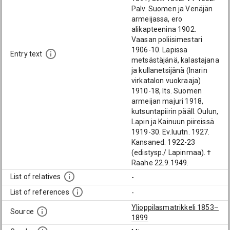
Palv. Suomen ja Venäjän
armeijassa, ero
alikapteenina 1902.
Vaasan poliisimestari
1906-10. Lapissa
Entry text
metsästäjänä, kalastajana
ja kullanetsijänä (Inarin
virkatalon vuokraaja)
1910-18, Its. Suomen
armeijan majuri 1918,
kutsuntapiirin pääll. Oulun,
Lapin ja Kainuun piireissä
1919-30. Ev.luutn. 1927.
Kansaned. 1922-23
(edistysp./ Lapinmaa). †
Raahe 22.9.1949.
List of relatives
-
List of references
-
Ylioppilasmatrikkeli 1853–
Source
1899