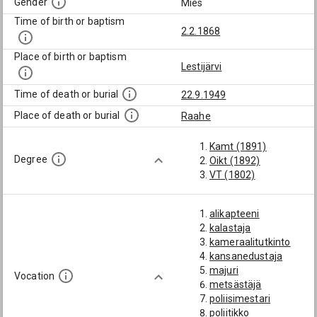
Gender
Mies
Time of birth or baptism
2.2.1868
Place of birth or baptism
Lestijärvi
Time of death or burial
22.9.1949
Place of death or burial
Raahe
Kamt (1891)
Degree
Oikt (1892)
VT (1802)
alikapteeni
kalastaja
kameraalitutkinto
kansanedustaja
majuri
Vocation
metsästäjä
poliisimestari
poliitikko