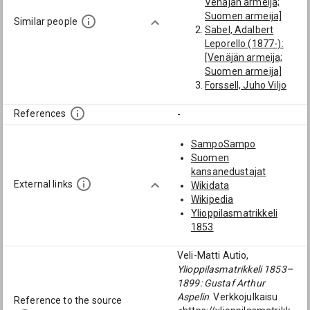
Venäjän armeija;
Suomen armeija]
Similar people
Sabel, Adalbert
Leporello (1877-):
[Venäjän armeija;
Suomen armeija]
Forssell, Juho Viljo
Reino (1878-1954):
[poliisimestari;
References
-
Suomen armeija]
Alli, August (1871-
SampoSampo
1945): [Palv.;
Suomen
Venäjän armeija;
kansanedustajat
Suomen armeija]
External links
Wikidata
Hacklin, Karl Hjalmar
Wikipedia
(1874-1946):
Ylioppilasmatrikkeli
[majuri; Suomen
1853
armeija]
Berg, Andreas Karl
Veli-Matti Autio,
Alexander (1855-
Ylioppilasmatrikkeli 1853–
1883): [Venäjän
1899: Gustaf Arthur
armeija]
Aspelin
. Verkkojulkaisu
Reference to the source
Kuorikoski, Otto