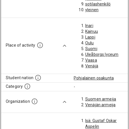
sotilashenkilö
yleinen
oikeustutkinto
Inari
Kainuu
Lappi
Oulu
Place of activity
Suomi
Uleåborgs lyceum
Vaasa
Venäjä
Student nation
Pohjalainen osakunta
Category
-
Suomen armeija
Organization
Venäjän armeija
Isä: Gustaf Oskar
Aspelin