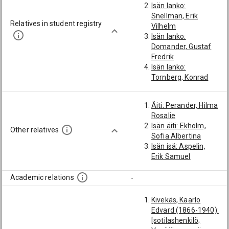
Isän lanko:
Snellman, Erik
Relatives in student registry
Vilhelm
Isän lanko:
Domander, Gustaf
Fredrik
Isän lanko:
Tornberg, Konrad
Edvard
Äiti: Perander, Hilma
Rosalie
Isän äiti: Ekholm,
Other relatives
Sofia Albertina
Isän isä: Aspelin,
Erik Samuel
Academic relations
-
Kivekäs, Kaarlo
Edvard (1866-1940):
[sotilashenkilö;