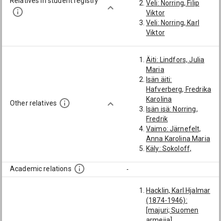
Relatives in student registry
Veli: Norring, Filip
Viktor
Veli: Norring, Karl
Viktor
Äiti: Lindfors, Julia
Maria
Isän äiti:
Hafverberg, Fredrika
Karolina
Other relatives
Isän isä: Norring,
Fredrik
Vaimo: Järnefelt,
Anna Karolina Maria
Käly: Sokoloff,
Alexandra
Academic relations
-
Hacklin, Karl Hjalmar
(1874-1946):
[majuri; Suomen
armeija]