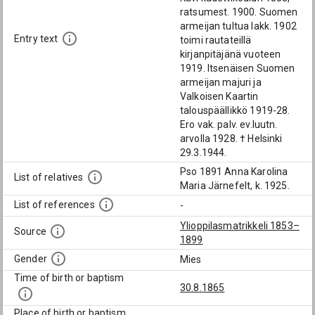
ratsumest. 1900. Suomen
armeijan tultua lakk. 1902
Entry text
toimi rautateillä
kirjanpitäjänä vuoteen
1919. Itsenäisen Suomen
armeijan majuri ja
Valkoisen Kaartin
talouspäällikkö 1919-28.
Ero vak. palv. ev.luutn.
arvolla 1928. † Helsinki
29.3.1944.
Pso 1891 Anna Karolina
List of relatives
Maria Järnefelt, k. 1925.
List of references
-
Ylioppilasmatrikkeli 1853–
Source
1899
Gender
Mies
Time of birth or baptism
30.8.1865
Place of birth or baptism