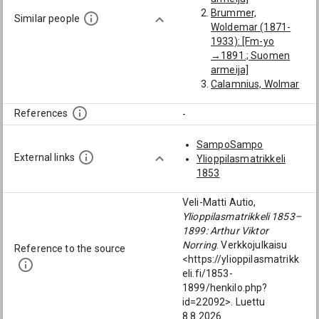
Brummer,
Similar people
Woldemar (1871-
1933): [Fm-yo
→1891.; Suomen
armeija]
Calamnius, Wolmar
(1866-1947):
[Suomen armeija]
References
-
Ryselin, John
(Juhani) (1863-
SampoSampo
1946): [majuri;
External links
Ylioppilasmatrikkeli
Suomen armeija;
1853
1928]
Zweygberg, Alfred
Veli-Matti Autio,
Leonard (1876-
Ylioppilasmatrikkeli 1853–
1924): [Suomen
1899: Arthur Viktor
armeija]
Norring
. Verkkojulkaisu
Reference to the source
von Hertzen,
<https://ylioppilasmatrikk
Alexander (1855-
eli.fi/1853-
1938): [kirjanpitäjä;
1899/henkilo.php?
Suomen armeija]
id=22092>. Luettu
Rosenmüller, Karl
8.8.2026.