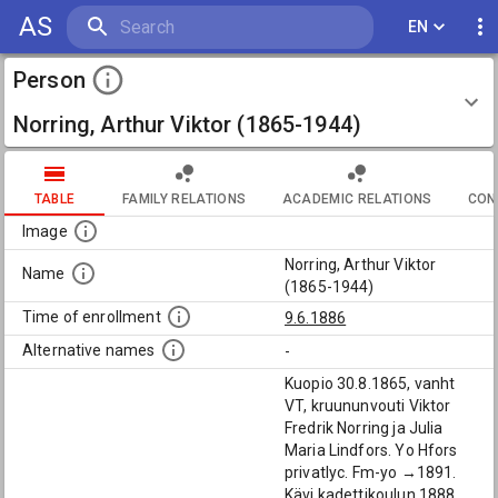
AS
EN
Person
Norring, Arthur Viktor (1865-1944)
TABLE
FAMILY RELATIONS
ACADEMIC RELATIONS
CON
Image
Norring, Arthur Viktor
Name
(1865-1944)
Time of enrollment
9.6.1886
Alternative names
-
Kuopio 30.8.1865, vanht
VT, kruununvouti Viktor
Fredrik Norring ja Julia
Maria Lindfors. Yo Hfors
privatlyc. Fm-yo →1891.
Kävi kadettikoulun 1888,