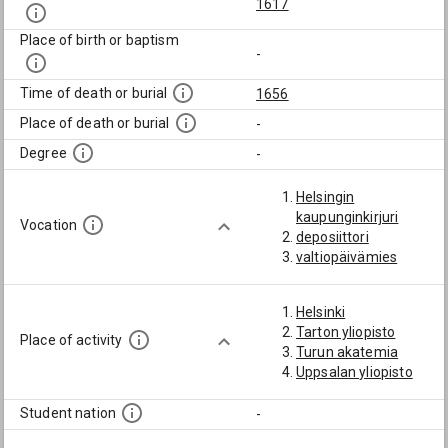
1617
Place of birth or baptism
-
Time of death or burial
1656
Place of death or burial
-
Degree
-
Helsingin
kaupunginkirjuri
Vocation
deposiittori
valtiopäivämies
Helsinki
Tarton yliopisto
Place of activity
Turun akatemia
Uppsalan yliopisto
Student nation
-