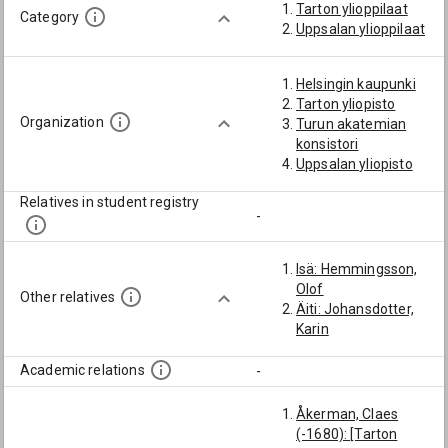
Tarton ylioppilaat
Category
Uppsalan ylioppilaat
Helsingin kaupunki
Tarton yliopisto
Organization
Turun akatemian
konsistori
Uppsalan yliopisto
Relatives in student registry
-
Isä: Hemmingsson,
Olof
Other relatives
Äiti: Johansdotter,
Karin
Academic relations
-
Åkerman, Claes
(-1680): [Tarton