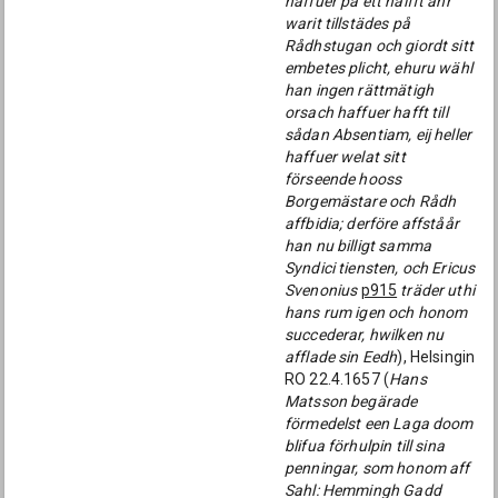
haffuer på ett halfft åhr
warit tillstädes på
Rådhstugan och giordt sitt
embetes plicht, ehuru wähl
han ingen rättmätigh
orsach haffuer hafft till
sådan Absentiam, eij heller
haffuer welat sitt
förseende hooss
Borgemästare och Rådh
affbidia; derföre affståår
han nu billigt samma
Syndici tiensten, och Ericus
Svenonius
p915
träder uthi
hans rum igen och honom
succederar, hwilken nu
afflade sin Eedh
), Helsingin
RO 22.4.1657 (
Hans
Matsson begärade
förmedelst een Laga doom
blifua förhulpin till sina
penningar, som honom aff
Sahl: Hemmingh Gadd