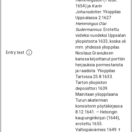
Hemmingsson
(† luult.
1654) ja
Karin
Johansdotter
. Ylioppilas
Uppsalassa 2.1627
Hemmingus Olai
Sudermannus
. Erotettu
viideksi vuodeksi Uppsalan
yliopistosta 1633, koska oli
mm. yhdessä ylioppilas
Entry text
Nicolaus Graviuksen
kanssa kirjoittanut porttiin
herjauksia pormestarista
ja raadista. Ylioppilas
Tartossa 25.8.1633.
Tarton yliopiston
deposiittori 1639.
Mainitaan ylioppilaana
Turun akatemian
konsistorin pöytäkirjassa
8.12.1641. — Helsingin
kaupunginkirjuri (1644),
erotettu 1655.
Valtiopäivämies 1649. †