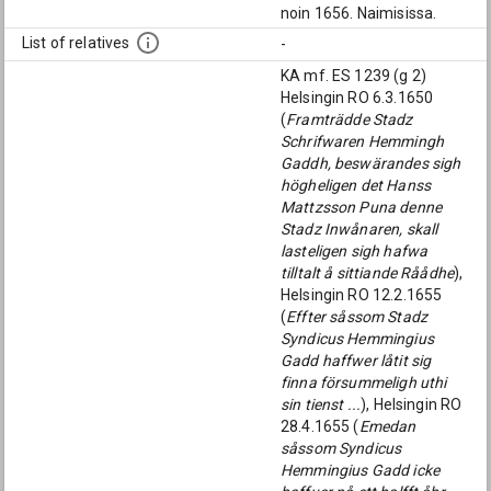
noin 1656. Naimisissa.
List of relatives
-
KA mf. ES 1239 (g 2)
Helsingin RO 6.3.1650
(
Framträdde Stadz
Schrifwaren Hemmingh
Gaddh, beswärandes sigh
högheligen det Hanss
Mattzsson Puna denne
Stadz Inwånaren, skall
lasteligen sigh hafwa
tilltalt å sittiande Råådhe
),
Helsingin RO 12.2.1655
(
Effter såssom Stadz
Syndicus Hemmingius
Gadd haffwer låtit sig
finna försummeligh uthi
sin tienst ...
), Helsingin RO
28.4.1655 (
Emedan
såssom Syndicus
Hemmingius Gadd icke