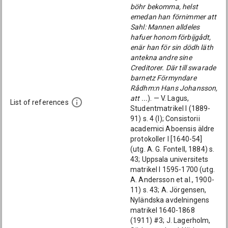
böhr bekomma, helst
emedan han förnimmer att
Sahl: Mannen alldeles
hafuer honom förbijgådt,
enär han för sin dödh läth
antekna andre sine
Creditorer. Där till swarade
barnetz Förmyndare
Rådhm:n Hans Johansson,
att ...
). — V. Lagus,
List of references
Studentmatrikel I (1889-
91) s. 4 (I); Consistorii
academici Aboensis äldre
protokoller I [1640-54]
(utg. A. G. Fontell, 1884) s.
43; Uppsala universitets
matrikel I 1595-1700 (utg.
A. Andersson et al., 1900-
11) s. 43; A. Jörgensen,
Nyländska avdelningens
matrikel 1640-1868
(1911) #3; J. Lagerholm,