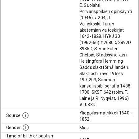
E. Suolahti,
Porvarispoikien opinkäynti
(1946) s. 204; J.
Vallinkoski, Turun
akatemian väitöskirjat
1642-1828. HYKJ 30
(1962-66) #2680D, 3892D,
3985D; S. von Euler-
Chelpin, Stadssyndikus i
Helsingfors Hemming
Gadds släktförhållanden.
Släkt och hävd 1969 s.
199-203; Suomen
kansallisbibliografia 1488-
1700. SKST 642 (toim. T.
Laine ja R. Nyqvist, 1996)
#1088D.
Ylioppilasmatrikkeli 1640–
Source
1852
Gender
Mies
Time of birth or baptism