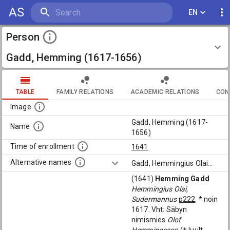
AS
EN
Person
Gadd, Hemming (1617-1656)
TABLE
FAMILY RELATIONS
ACADEMIC RELATIONS
CON
Image
Gadd, Hemming (1617-
Name
1656)
Time of enrollment
1641
Alternative names
Gadd, Hemmingius Olai
...
(1641)
Hemming Gadd
Hemmingius Olai,
Sudermannus
p222
. * noin
1617. Vht: Säbyn
nimismies
Olof