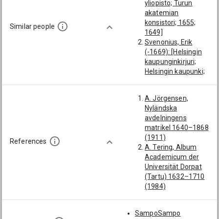
yliopisto; Turun
akatemian
konsistori; 1655;
Similar people
1649]
Svenonius, Erik
(-1669): [Helsingin
kaupunginkirjuri;
Helsingin kaupunki;
1655]
Salander, Johan:
A. Jörgensen,
[Turun akatemian
Nyländska
konsistori]
avdelningens
Salander, Anders:
matrikel 1640–1868
[Turun akatemian
(1911)
konsistori]
References
A. Tering, Album
Karl (Jonæ): [Turun
Academicum der
akatemian
Universität Dorpat
konsistori; 1644]
(Tartu) 1632–1710
Forschovius, Johan:
(1984)
[Turun akatemian
B. Löw,
konsistori]
Sörmlänningar och
SampoSampo
nerikingar [...].