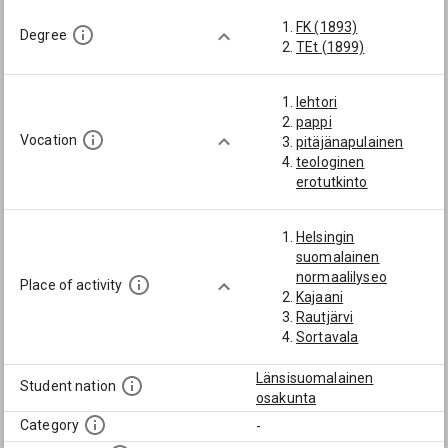
FK (1893)
Degree
TEt (1899)
lehtori
pappi
Vocation
pitäjänapulainen
teologinen
erotutkinto
Helsingin
suomalainen
normaalilyseo
Place of activity
Kajaani
Rautjärvi
Sortavala
Länsisuomalainen
Student nation
osakunta
Category
-