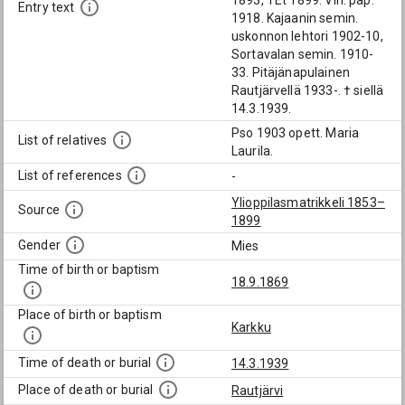
1893, TEt 1899. Vih. pap.
Entry text
1918. Kajaanin semin.
uskonnon lehtori 1902-10,
Sortavalan semin. 1910-
33. Pitäjänapulainen
Rautjärvellä 1933-. † siellä
14.3.1939.
Pso 1903 opett. Maria
List of relatives
Laurila.
List of references
-
Ylioppilasmatrikkeli 1853–
Source
1899
Gender
Mies
Time of birth or baptism
18.9.1869
Place of birth or baptism
Karkku
Time of death or burial
14.3.1939
Place of death or burial
Rautjärvi