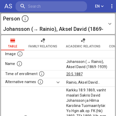
AS
EN
Person
Johansson (→ Rainio), Aksel David (1869-
1939)
TABLE
FAMILY RELATIONS
ACADEMIC RELATIONS
CON
Image
Johansson (→ Rainio),
Name
Aksel David (1869-1939)
Time of enrollment
20.5.1887
Alternative names
Rainio, Aksel David
...
Karkku 18.9.1869, vanht
maalari Sakris David
Johansson ja Hilma
Karoliina Tuomaantytär.
Yo Hgin alk.op. FK (hk)