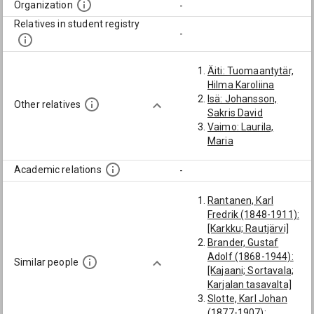
Organization
-
Relatives in student registry
-
Äiti: Tuomaantytär,
Hilma Karoliina
Isä: Johansson,
Other relatives
Sakris David
Vaimo: Laurila,
Maria
Academic relations
-
Rantanen, Karl
Fredrik (1848-1911):
[Karkku; Rautjärvi]
Brander, Gustaf
Adolf (1868-1944):
Similar people
[Kajaani; Sortavala;
Karjalan tasavalta]
Slotte, Karl Johan
(1877-1907):