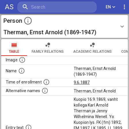
AS
EN
Person
Therman, Ernst Arnold (1869-1947)
TABLE
FAMILY RELATIONS
ACADEMIC RELATIONS
CON
Image
Therman, Ernst Arnold
Name
(1869-1947)
Time of enrollment
9.6.1887
Alternative names
Therman, Ernst Arnold
Kuopio 16.9.1869, vanht
kollega Karl Arnold
Therman ja Jenny
Wilhelmina Wenell. Yo
Kuopion lys. FK (fm) 1892,
Entry text
FM 1897, LK 1895, LL 1899,