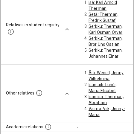
Isä: Karl Arnold
Therman
Setä: Therman,
Fredrik Gustaf
Relatives in student registry
Serkku: Therman,
Karl Osman Orvar
Serkku: Therman,
Bror Uno Ossian
Serkku: Therman,
Johannes Einar
Äiti: Wenell, Jenny
Wilhelmina
Isän äiti: Lunér,
Maria Elisabet
Other relatives
Isän isä: Therman,
Abraham
Vaimo: Viik, Jenny-
Maria
Academic relations
-