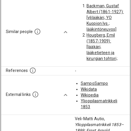
Backman, Gustaf
Albert (1861-1927):
[ylilääkäri; YO
Kuopion lys.;
lääkintöneuvos]
Similar people
Hougberg, Emil
(1857-1909):
[lääkäri;
lääketieteen ja
kirurgian tohtori;
ylilääkäri; Nokia;
Pitkäniemi]
References
-
Palander (→
Suolahti), Eino Emil
SampoSampo
Waldemar (1879-
Wikidata
1951): [lääkäri;
External links
Wikipedia
lääketieteen ja
Ylioppilasmatrikkeli
kirurgian tohtori;
1853
ylilääkäri]
Horelli, Edvard
Veli-Matti Autio,
Johan (1871-1946):
Ylioppilasmatrikkeli 1853–
[lääkäri; ylilääkäri;
1899: Ernst Arnold