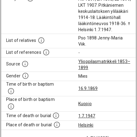
LKT 1907. Pitkäniemen
keskuslaitoksen ylilääkäri
1914-18. Lääkintöhall.
lääkintöneuvos 1918-36. †
Helsinki 1.7.1947.
Pso 1898 Jenny-Maria
List of relatives
Viik.
List of references
-
Ylioppilasmatrikkeli 1853–
Source
1899
Gender
Mies
Time of birth or baptism
16.9.1869
Place of birth or baptism
Kuopio
Time of death or burial
1.7.1947
Place of death or burial
Helsinki