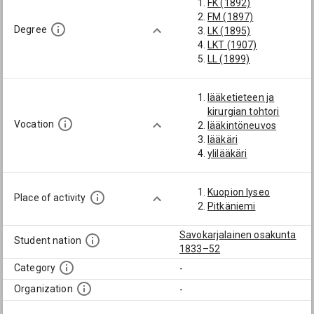
FK (1892)
FM (1897)
Degree
LK (1895)
LKT (1907)
LL (1899)
lääketieteen ja
kirurgian tohtori
Vocation
lääkintöneuvos
lääkäri
ylilääkäri
Kuopion lyseo
Place of activity
Pitkäniemi
Savokarjalainen osakunta
Student nation
1833–52
Category
-
Organization
-