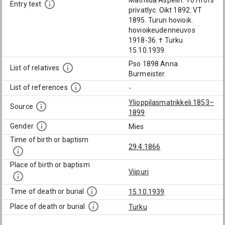
Mathilda Aspelin. Yo Hfors
Entry text
privatlyc. Oikt 1892. VT
1895. Turun hovioik.
hovioikeudenneuvos
1918-36. † Turku
15.10.1939.
Pso 1898 Anna
List of relatives
Burmeister.
List of references
-
Ylioppilasmatrikkeli 1853–
Source
1899
Gender
Mies
Time of birth or baptism
29.4.1866
Place of birth or baptism
Viipuri
Time of death or burial
15.10.1939
Place of death or burial
Turku