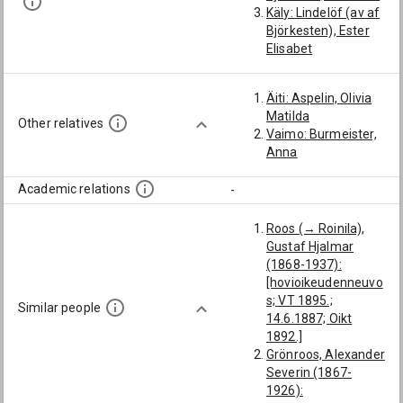
Käly: Lindelöf (av af
Björkesten), Ester
Elisabet
Äiti: Aspelin, Olivia
Matilda
Other relatives
Vaimo: Burmeister,
Anna
Academic relations
-
Roos (→ Roinila),
Gustaf Hjalmar
(1868-1937):
[hovioikeudenneuvo
s; VT 1895.;
Similar people
14.6.1887; Oikt
1892.]
Grönroos, Alexander
Severin (1867-
1926):