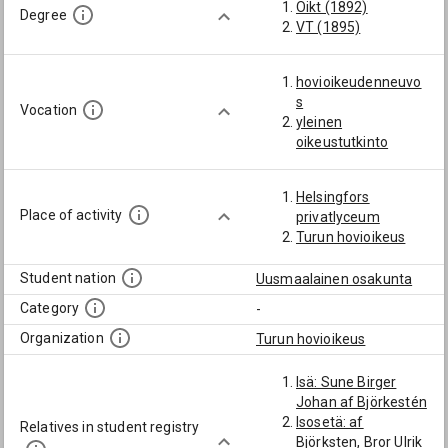
Oikt (1892)
Degree
VT (1895)
hovioikeudenneuvo
s
Vocation
yleinen
oikeustutkinto
Helsingfors
Place of activity
privatlyceum
Turun hovioikeus
Student nation
Uusmaalainen osakunta
Category
-
Organization
Turun hovioikeus
Isä: Sune Birger
Johan af Björkestén
Isosetä: af
Relatives in student registry
Björksten, Bror Ulrik