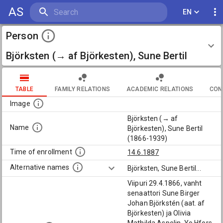
AS
EN
Person
Björksten (→ af Björkesten), Sune Bertil
(1866-1939)
TABLE
FAMILY RELATIONS
ACADEMIC RELATIONS
CON
Image
Björksten (→ af
Name
Björkesten), Sune Bertil
(1866-1939)
Time of enrollment
14.6.1887
Alternative names
Björksten, Sune Bertil
...
Viipuri 29.4.1866, vanht
senaattori Sune Birger
Johan Björkstén (aat. af
Björkesten) ja Olivia