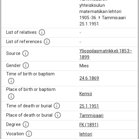
yhteiskoulun
matematiikan lehtori
1905-36. † Tammisaari
25.1.1951.
List of relatives
-
List of references
-
Ylioppilasmatrikkeli 1853–
Source
1899
Gender
Mies
Time of birth or baptism
24.6.1869
Place of birth or baptism
Kemiö
Time of death or burial
25.1.1951
Place of death or burial
Tammisaari
Degree
FK (1891)
Vocation
lehtori