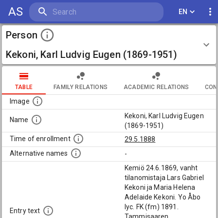
AS
EN
Person
Kekoni, Karl Ludvig Eugen (1869-1951)
TABLE
FAMILY RELATIONS
ACADEMIC RELATIONS
CON
Image
Kekoni, Karl Ludvig Eugen
Name
(1869-1951)
Time of enrollment
29.5.1888
Alternative names
-
Kemiö 24.6.1869, vanht
tilanomistaja Lars Gabriel
Kekoni ja Maria Helena
Adelaide Kekoni. Yo Åbo
lyc. FK (fm) 1891.
Entry text
Tammisaaren