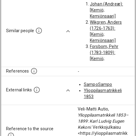
Johan (Andreæ):
[Kemiö;
Kemiönsaari]
Wikgren, Anders
(1726-1763):
Similar people
[Kemiö;
Kemiönsaari]
Forsbom, Pehr
(1783-1809):
[Kemiö;
Kemiönsaari]
Ruuth, Samuel
References
-
Johan (1741-1760):
[Kemiö;
SampoSampo
Kemiönsaari]
External links
Ylioppilasmatrikkeli
Warelius, Isak
1853
(1784-):
[Tammisaari]
Veli-Matti Autio,
Pomoell, Carl Anton
Ylioppilasmatrikkeli 1853–
(1861-1906):
1899: Karl Ludvig Eugen
[Kemiö;
Kekoni
. Verkkojulkaisu
Reference to the source
Kemiönsaari]
<https://ylioppilasmatrikk