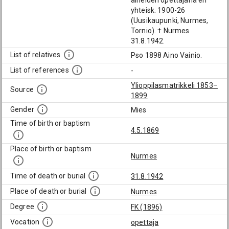
aineiden opettajana eri
yhteisk. 1900-26
(Uusikaupunki, Nurmes,
Tornio). † Nurmes
31.8.1942.
List of relatives
Pso 1898 Aino Vainio.
List of references
-
Ylioppilasmatrikkeli 1853–
Source
1899
Gender
Mies
Time of birth or baptism
4.5.1869
Place of birth or baptism
Nurmes
Time of death or burial
31.8.1942
Place of death or burial
Nurmes
Degree
FK (1896)
Vocation
opettaja