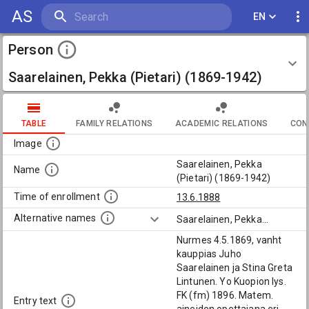
AS
EN
Person
Saarelainen, Pekka (Pietari) (1869-1942)
TABLE
FAMILY RELATIONS
ACADEMIC RELATIONS
CON
Image
Saarelainen, Pekka
Name
(Pietari) (1869-1942)
Time of enrollment
13.6.1888
Alternative names
Saarelainen, Pekka
...
Nurmes 4.5.1869, vanht
kauppias Juho
Saarelainen ja Stina Greta
Lintunen. Yo Kuopion lys.
FK (fm) 1896. Matem.
Entry text