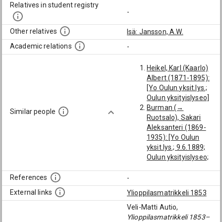
Relatives in student registry
-
Other relatives
Isä: Jansson, A.W.
Academic relations
-
Heikel, Karl (Kaarlo)
Albert (1871-1895):
[Yo Oulun yksit.lys.;
Oulun yksityislyseo]
Burman (→
Similar people
Ruotsalo), Sakari
Aleksanteri (1869-
1935): [Yo Oulun
yksit.lys.; 9.6.1889;
Oulun yksityislyseo;
kesäkuu 1889]
Mallula, Juho (1868-
References
-
1893): [Yo Oulun
External links
Ylioppilasmatrikkeli 1853
yksit.lys.; Oulun
yksityislyseo]
Veli-Matti Autio,
Komulainen, Akseli
Ylioppilasmatrikkeli 1853–