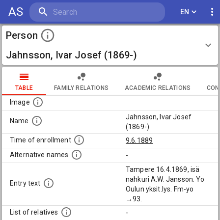
AS
EN
Person
Jahnsson, Ivar Josef (1869-)
TABLE
FAMILY RELATIONS
ACADEMIC RELATIONS
CON
Image
Jahnsson, Ivar Josef
Name
(1869-)
Time of enrollment
9.6.1889
Alternative names
-
Tampere 16.4.1869, isä
nahkuri A.W. Jansson. Yo
Entry text
Oulun yksit.lys. Fm-yo
→93.
List of relatives
-