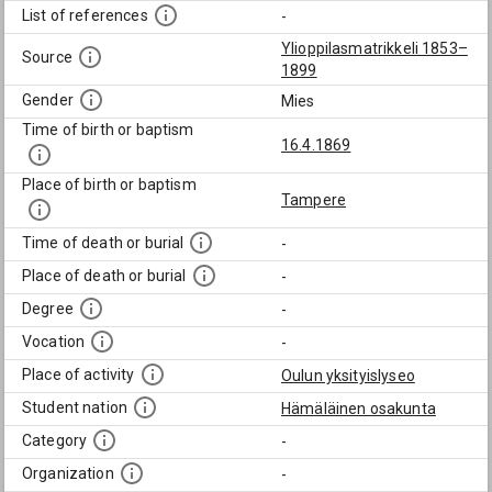
List of references
-
Ylioppilasmatrikkeli 1853–
Source
1899
Gender
Mies
Time of birth or baptism
16.4.1869
Place of birth or baptism
Tampere
Time of death or burial
-
Place of death or burial
-
Degree
-
Vocation
-
Place of activity
Oulun yksityislyseo
Student nation
Hämäläinen osakunta
Category
-
Organization
-