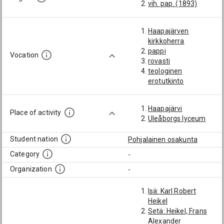
vih. pap. (1893)
Haapajärven
kirkkoherra
pappi
Vocation
rovasti
teologinen
erotutkinto
Haapajärvi
Place of activity
Uleåborgs lyceum
Student nation
Pohjalainen osakunta
Category
-
Organization
-
Isä: Karl Robert
Heikel
Setä: Heikel, Frans
Alexander