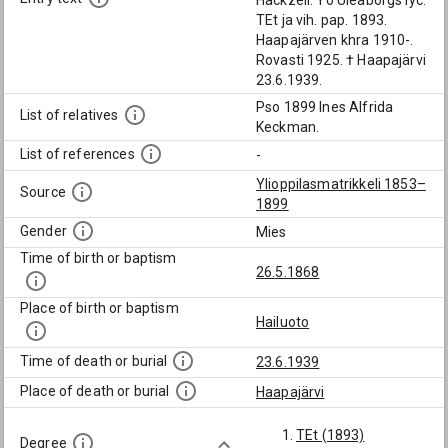
Hackzell. Yo Uleåborgs lyc.
TEt ja vih. pap. 1893.
Haapajärven khra 1910-.
Rovasti 1925. † Haapajärvi
23.6.1939.
Pso 1899 Ines Alfrida
List of relatives
Keckman.
List of references
-
Ylioppilasmatrikkeli 1853–
Source
1899
Gender
Mies
Time of birth or baptism
26.5.1868
Place of birth or baptism
Hailuoto
Time of death or burial
23.6.1939
Place of death or burial
Haapajärvi
TEt (1893)
Degree