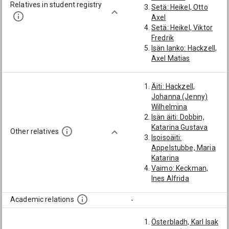
Relatives in student registry
Setä: Heikel, Otto
Axel
Setä: Heikel, Viktor
Fredrik
Isän lanko: Hackzell,
Axel Matias
Setä: Heikel, Anton
Teodor
Äiti: Hackzell,
Isosetä: Heikel, Karl
Johanna (Jenny)
Johan
Wilhelmina
Isän isä: Heikel, Pehr
Isän äiti: Dobbin,
Samuel
Katarina Gustava
Isoisoisä: Heikel,
Other relatives
Isoisoäiti:
Samuel
Appelstubbe, Maria
Serkku: Heikel (av
Katarina
Hammarström),
Vaimo: Keckman,
Sofia Gertrud
Ines Alfrida
Serkku: Heikel (→
Käly: Planting, Aina
Heikinheimo), Pekka
Alina
Academic relations
-
Rudolf
Serkku: Heikel,
Jonatan
Österbladh, Karl Isak