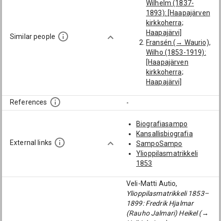
Veli: Heikel (→
Wilhelm (1837-
Heikinheimo), Pehr
1893): [Haapajärven
Robert Mathias
kirkkoherra;
Veli: Heikel (→
Haapajärvi]
Similar people
Heikinheimo), Assar
Fransén (→ Waurio),
(Assari) Mikael
Wilho (1853-1919):
Veli: Heikel, Alfred
[Haapajärven
Johannes
kirkkoherra;
Haapajärvi]
Lampén, Johan
(1807-1847):
References
-
[Haapajärven
kirkkoherra;
Biografiasampo
Haapajärvi]
Kansallisbiografia
Holmström, Adolf
External links
SampoSampo
(1860-1919): [Yo
Ylioppilasmatrikkeli
Uleåborgs lyc.;
1853
Haapajärvi;
Uleåborgs lyceum]
Veli-Matti Autio,
Heikel (→
Ylioppilasmatrikkeli 1853–
Heikinheimo), Assar
1899: Fredrik Hjalmar
(Assari) Mikael
(Rauho Jalmari) Heikel (→
(1871-1939): [Yo