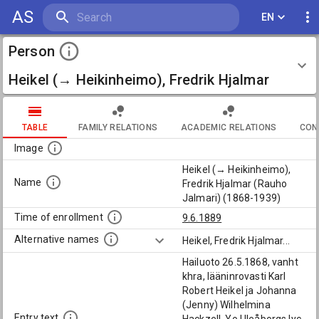
AS
EN
Person
Heikel (→ Heikinheimo), Fredrik Hjalmar
(Rauho Jalmari) (1868-1939)
TABLE
FAMILY RELATIONS
ACADEMIC RELATIONS
CON
Image
Heikel (→ Heikinheimo),
Name
Fredrik Hjalmar (Rauho
Jalmari) (1868-1939)
Time of enrollment
9.6.1889
Alternative names
Heikel, Fredrik Hjalmar
...
Hailuoto 26.5.1868, vanht
khra, lääninrovasti Karl
Robert Heikel ja Johanna
(Jenny) Wilhelmina
Entry text