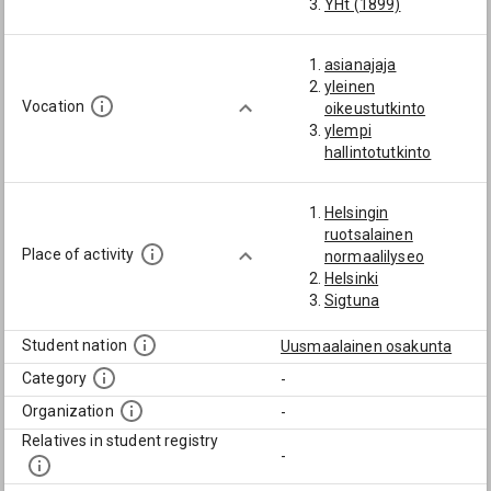
YHt (1899)
asianajaja
yleinen
Vocation
oikeustutkinto
ylempi
hallintotutkinto
Helsingin
ruotsalainen
Place of activity
normaalilyseo
Helsinki
Sigtuna
Student nation
Uusmaalainen osakunta
Category
-
Organization
-
Relatives in student registry
-