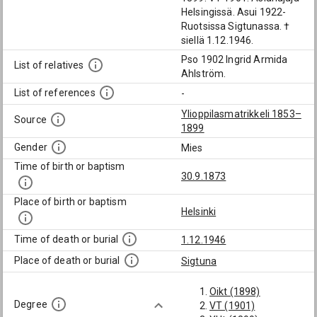
Helsingissä. Asui 1922-
Ruotsissa Sigtunassa. †
siellä 1.12.1946.
Pso 1902 Ingrid Armida
List of relatives
Ahlström.
List of references
-
Ylioppilasmatrikkeli 1853–
Source
1899
Gender
Mies
Time of birth or baptism
30.9.1873
Place of birth or baptism
Helsinki
Time of death or burial
1.12.1946
Place of death or burial
Sigtuna
Oikt (1898)
Degree
VT (1901)