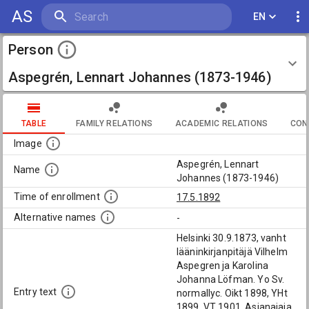
AS
EN
Person
Aspegrén, Lennart Johannes (1873-1946)
TABLE
FAMILY RELATIONS
ACADEMIC RELATIONS
CON
Image
Aspegrén, Lennart
Name
Johannes (1873-1946)
Time of enrollment
17.5.1892
Alternative names
-
Helsinki 30.9.1873, vanht
lääninkirjanpitäjä Vilhelm
Aspegren ja Karolina
Johanna Löfman. Yo Sv.
Entry text
normallyc. Oikt 1898, YHt
1899. VT 1901. Asianajaja