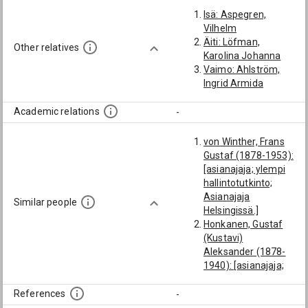
Isä: Aspegren,
Vilhelm
Äiti: Löfman,
Other relatives
Karolina Johanna
Vaimo: Ahlström,
Ingrid Armida
Academic relations
-
von Winther, Frans
Gustaf (1878-1953):
[asianajaja; ylempi
hallintotutkinto;
Asianajaja
Similar people
Helsingissä.]
Honkanen, Gustaf
(Kustavi)
Aleksander (1878-
1940): [asianajaja;
ylempi
hallintotutkinto]
References
-
Takanen, Väinö