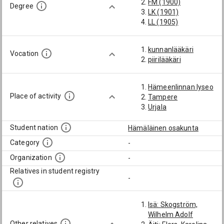
FM (1900)
Degree
LK (1901)
LL (1905)
kunnanlääkäri
Vocation
piirilääkäri
Hämeenlinnan lyseo
Place of activity
Tampere
Urjala
Student nation
Hämäläinen osakunta
Category
-
Organization
-
Relatives in student registry
-
Isä: Skogström,
Wilhelm Adolf
Other relatives