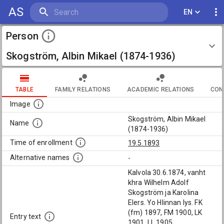
AS
EN
Person
Skogström, Albin Mikael (1874-1936)
TABLE
FAMILY RELATIONS
ACADEMIC RELATIONS
CON
Image
Skogström, Albin Mikael
Name
(1874-1936)
Time of enrollment
19.5.1893
Alternative names
-
Kalvola 30.6.1874, vanht
khra Wilhelm Adolf
Skogström ja Karolina
Elers. Yo Hlinnan lys. FK
(fm) 1897, FM 1900, LK
Entry text
1901, LL 1905.