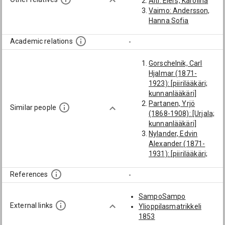
Äiti: Elers, Karolina
Vaimo: Andersson,
Hanna Sofia
Academic relations
-
Gorschelnik, Carl
Hjalmar (1871-
1923): [piirilääkäri;
kunnanlääkäri]
Partanen, Yrjö
Similar people
(1868-1908): [Urjala;
kunnanlääkäri]
Nylander, Edvin
Alexander (1871-
1931): [piirilääkäri;
kunnanlääkäri]
Molander, Artur
References
-
Josef Theodor
(1872-1945):
SampoSampo
[piirilääkäri;
External links
Ylioppilasmatrikkeli
kunnanlääkäri]
1853
Dahlberg, Wäinö