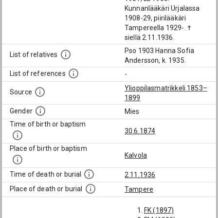
Kunnanlääkäri Urjalassa
1908-29, piirilääkäri
Tampereella 1929-. †
siellä 2.11.1936.
Pso 1903 Hanna Sofia
List of relatives
Andersson, k. 1935.
List of references
-
Ylioppilasmatrikkeli 1853–
Source
1899
Gender
Mies
Time of birth or baptism
30.6.1874
Place of birth or baptism
Kalvola
Time of death or burial
2.11.1936
Place of death or burial
Tampere
FK (1897)