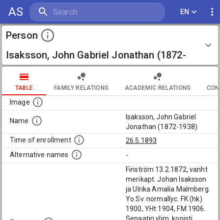
AS
EN
Person
Isaksson, John Gabriel Jonathan (1872-
1938)
TABLE
FAMILY RELATIONS
ACADEMIC RELATIONS
CON
Image
Isaksson, John Gabriel
Name
Jonathan (1872-1938)
Time of enrollment
26.5.1893
Alternative names
-
Finström 13.2.1872, vanht
merikapt. Johan Isaksson
ja Ulrika Amalia Malmberg.
Yo Sv. normallyc. FK (hk)
1900, YHt 1904, FM 1906.
Senaatin ylim. kopisti