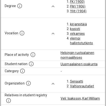
FK (1900)
Degree
FM (1906)
YHt (1904)
kirjanpitäjä
kopisti
Vocation
virkamies
ylempi
hallintotutkinto
Helsingin ruotsalainen
Place of activity
normaalilyseo
Student nation
Uusmaalainen osakunta
Category
-
Senaatti
Organization
Valtionrautatiet
Relatives in student registry
Veli: Isaksson, Karl William