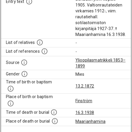
Entry text
1905. Valtionrautateiden
virkamies 1912-, viim.
rautatiehall.
sotilastoimiston
kirjanpitäjä 1927-37..†
Maarianhamina 16.3.1938.
List of relatives
-
List of references
-
Ylioppilasmatrikkeli 1853–
Source
1899
Gender
Mies
Time of birth or baptism
13.2.1872
Place of birth or baptism
Finström
Time of death or burial
16.3.1938
Place of death or burial
Maarianhamina