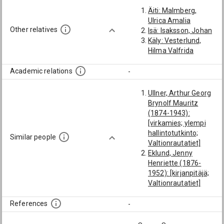
Äiti: Malmberg,
Ulrica Amalia
Other relatives
Isä: Isaksson, Johan
Käly: Vesterlund,
Hilma Valfrida
Academic relations
-
Ullner, Arthur Georg
Brynolf Mauritz
(1874-1943):
[virkamies; ylempi
hallintotutkinto;
Similar people
Valtionrautatiet]
Eklund, Jenny
Henriette (1876-
1952): [kirjanpitäjä;
Valtionrautatiet]
Lindeqvist, Elna
Johanna Sofia
References
-
(1874-1957):
[kirjanpitäjä;