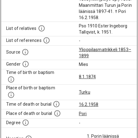
Maanmittari Turun ja Porin
läänissä 1897-41. † Pori
16.2.1958.
Pso 1910 Ester Ingeborg
List of relatives
Tallqvist, k. 1951.
List of references
-
Ylioppilasmatrikkeli 1853–
Source
1899
Gender
Mies
Time of birth or baptism
8.1.1874
Place of birth or baptism
Turku
Time of death or burial
16.2.1958
Place of death or burial
Pori
Degree
-
Porin läänissä