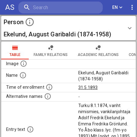
AS
EN
Person
Ekelund, August Garibaldi (1874-1958)
TABLE
FAMILY RELATIONS
ACADEMIC RELATIONS
CON
Image
Ekelund, August Garibaldi
Name
(1874-1958)
Time of enrollment
31.5.1893
Alternative names
-
Turku 8.1.1874, vanht
nimismies, vankilanjohtaja
Adolf Fredrik Ekelund ja
Emma Fredrika Grönlund.
Entry text
Yo Åbo klass. lyc. (fm-yo
1893) MIt (polyt. op.) 1895.