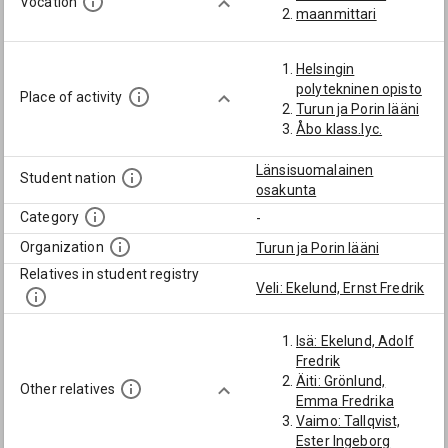
Vocation
maanmittari
Helsingin
polytekninen opisto
Place of activity
Turun ja Porin lääni
Åbo klass.lyc.
Länsisuomalainen
Student nation
osakunta
Category
-
Organization
Turun ja Porin lääni
Relatives in student registry
Veli: Ekelund, Ernst Fredrik
Isä: Ekelund, Adolf
Fredrik
Äiti: Grönlund,
Other relatives
Emma Fredrika
Vaimo: Tallqvist,
Ester Ingeborg