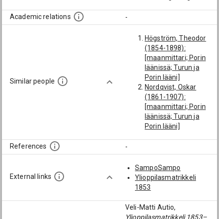
Academic relations
-
Högström, Theodor
(1854-1898):
[maanmittari; Porin
läänissä; Turun ja
Porin lääni]
Similar people
Nordqvist, Oskar
(1861-1907):
[maanmittari; Porin
läänissä; Turun ja
Porin lääni]
Hellsten, Fredrik
Viktor (1862-1946):
References
-
[maanmittari; Porin
läänissä; Turun ja
SampoSampo
Porin lääni]
External links
Ylioppilasmatrikkeli
Stormbom, Akates
1853
Fredrik (1840-1897):
[maanmittari; Porin
Veli-Matti Autio,
läänissä; Turun ja
Ylioppilasmatrikkeli 1853–