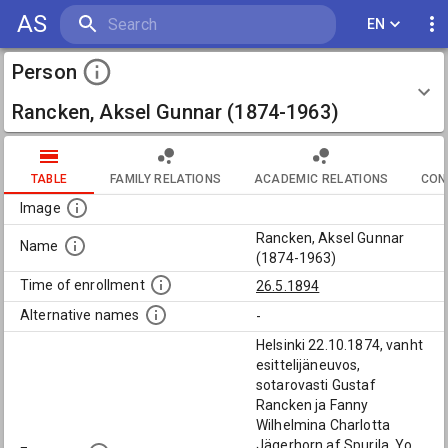
AS
EN
Person
Rancken, Aksel Gunnar (1874-1963)
TABLE
FAMILY RELATIONS
ACADEMIC RELATIONS
CON
Image
Rancken, Aksel Gunnar
Name
(1874-1963)
Time of enrollment
26.5.1894
Alternative names
-
Helsinki 22.10.1874, vanht
esittelijäneuvos,
sotarovasti Gustaf
Rancken ja Fanny
Wilhelmina Charlotta
Jägerhorn af Spurila. Yo