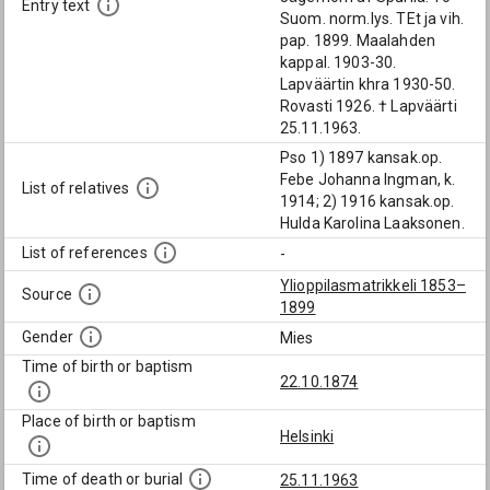
Entry text
Suom. norm.lys. TEt ja vih.
pap. 1899. Maalahden
kappal. 1903-30.
Lapväärtin khra 1930-50.
Rovasti 1926. † Lapväärti
25.11.1963.
Pso 1) 1897 kansak.op.
Febe Johanna Ingman, k.
List of relatives
1914; 2) 1916 kansak.op.
Hulda Karolina Laaksonen.
List of references
-
Ylioppilasmatrikkeli 1853–
Source
1899
Gender
Mies
Time of birth or baptism
22.10.1874
Place of birth or baptism
Helsinki
Time of death or burial
25.11.1963