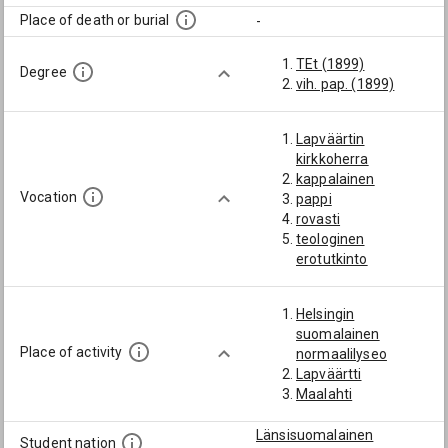
Place of death or burial
-
TEt (1899)
Degree
vih. pap. (1899)
Lapväärtin
kirkkoherra
kappalainen
Vocation
pappi
rovasti
teologinen
erotutkinto
Helsingin
suomalainen
Place of activity
normaalilyseo
Lapväärtti
Maalahti
Länsisuomalainen
Student nation