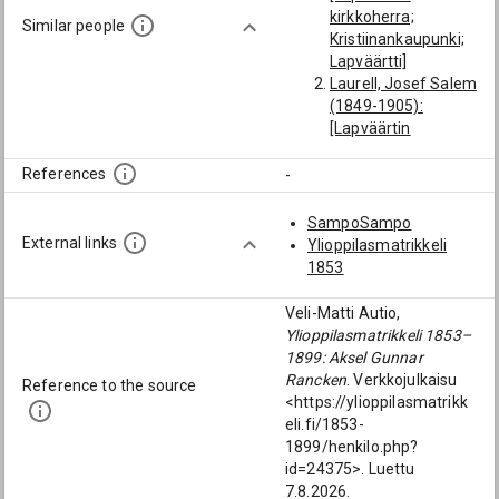
kirkkoherra;
Similar people
Kristiinankaupunki;
Lapväärtti]
Laurell, Josef Salem
(1849-1905):
[Lapväärtin
kirkkoherra;
Kristiinankaupunki;
References
-
Lapväärtti]
Beckman, Johan
SampoSampo
(1644-1702):
External links
Ylioppilasmatrikkeli
[Lapväärtin
1853
kirkkoherra;
Kristiinankaupunki;
Veli-Matti Autio,
Lapväärtti]
Ylioppilasmatrikkeli 1853–
Estlander, Jakob
1899: Aksel Gunnar
(1713-1785):
Rancken
. Verkkojulkaisu
Reference to the source
[Lapväärtin
<https://ylioppilasmatrikk
kirkkoherra;
eli.fi/1853-
Kristiinankaupunki;
1899/henkilo.php?
Lapväärtti]
id=24375>. Luettu
Peldan, Isak (1699-
7.8.2026.