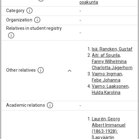
osakunta
Category
-
Organization
-
Relatives in student registry
-
Isä: Rancken, Gustaf
Äiti: af Spurila,
Fanny Wilhelmina
Charlotta Jägerhorn
Other relatives
Vaimo: Ingman,
Febe Johanna
Vaimo: Laaksonen,
Hulda Karolina
Academic relations
-
Laurén, Georg
Albert Immanuel
(1863-1928):
[Lapväärtin