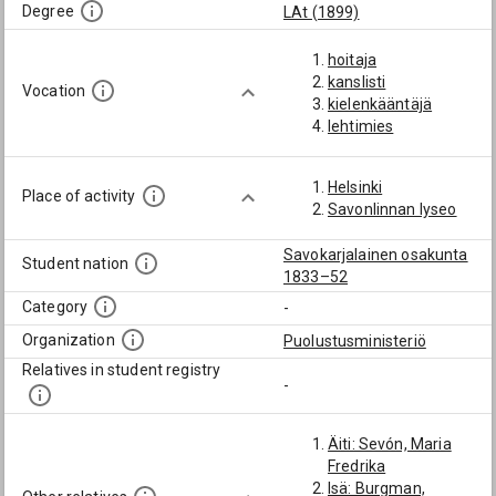
Degree
LAt (1899)
hoitaja
kanslisti
Vocation
kielenkääntäjä
lehtimies
Helsinki
Place of activity
Savonlinnan lyseo
Savokarjalainen osakunta
Student nation
1833–52
Category
-
Organization
Puolustusministeriö
Relatives in student registry
-
Äiti: Sevón, Maria
Fredrika
Isä: Burgman,