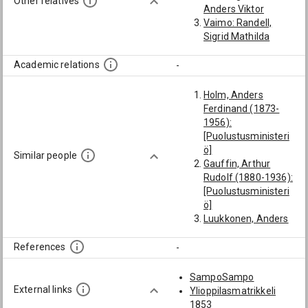
Other relatives
Anders Viktor
Vaimo: Randell,
Sigrid Mathilda
Academic relations
-
Holm, Anders
Ferdinand (1873-
1956):
[Puolustusministeri
ö]
Similar people
Gauffin, Arthur
Rudolf (1880-1936):
[Puolustusministeri
ö]
Luukkonen, Anders
Eemil (1875-1932):
[Puolustusministeri
References
-
ö]
Gros, Severin (1871-
SampoSampo
1959):
External links
Ylioppilasmatrikkeli
[Puolustusministeri
1853