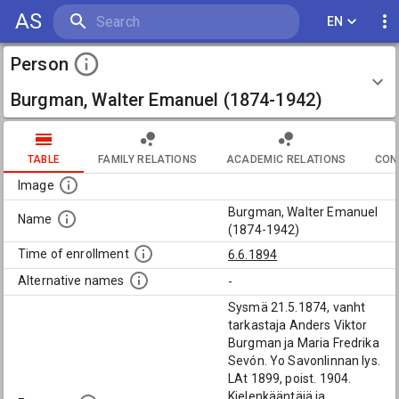
AS
EN
Person
Burgman, Walter Emanuel (1874-1942)
TABLE
FAMILY RELATIONS
ACADEMIC RELATIONS
CON
Image
Burgman, Walter Emanuel
Name
(1874-1942)
Time of enrollment
6.6.1894
Alternative names
-
Sysmä 21.5.1874, vanht
tarkastaja Anders Viktor
Burgman ja Maria Fredrika
Sevón. Yo Savonlinnan lys.
LAt 1899, poist. 1904.
Kielenkääntäjä ja