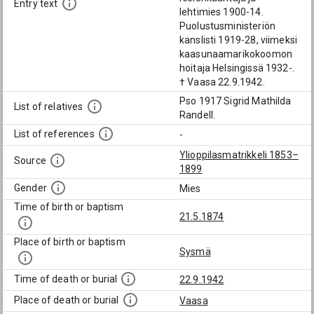
Entry text
lehtimies 1900-14.
Puolustusministeriön
kanslisti 1919-28, viimeksi
kaasunaamarikokoomon
hoitaja Helsingissä 1932-.
† Vaasa 22.9.1942.
Pso 1917 Sigrid Mathilda
List of relatives
Randell.
List of references
-
Ylioppilasmatrikkeli 1853–
Source
1899
Gender
Mies
Time of birth or baptism
21.5.1874
Place of birth or baptism
Sysmä
Time of death or burial
22.9.1942
Place of death or burial
Vaasa