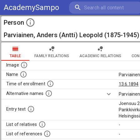
AcademySampo
Person
Parviainen, Anders (Antti) Leopold (1875-1945)
TABLE
FAMILY RELATIONS
ACADEMIC RELATIONS
CON
Image
Name
Parviainen
Time of enrollment
13.6.1894
Alternative names
Parviainen
Joensuu 25
Entry text
Pankkivirk
Helsingiss
List of relatives
-
List of references
-