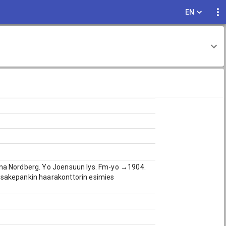
EN
ina Nordberg. Yo Joensuun lys. Fm-yo →1904.
Osakepankin haarakonttorin esimies