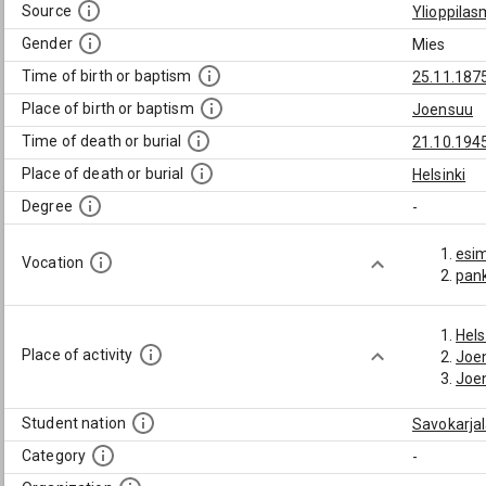
Source
Ylioppilas
Gender
Mies
Time of birth or baptism
25.11.187
Place of birth or baptism
Joensuu
Time of death or burial
21.10.194
Place of death or burial
Helsinki
Degree
-
esi
Vocation
pank
Hels
Place of activity
Joe
Joe
Student nation
Savokarja
Category
-