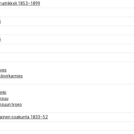
matrikkeli 1853–1899
5
5
mies
kivirkamies
inki
nsuu
nsuun lyseo
lainen osakunta 1833–52