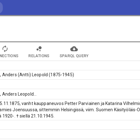
NECTIONS
RELATIONS
SPARQL QUERY
, Anders (Antti) Leopold (1875-1945)
, Anders Leopold
...
.11.1875, vanht kauppaneuvos Petter Parviainen ja Katarina Vilhelm
amies Joensuussa, sittemmin Helsingissä, viim. Suomen Käsityöläis-
ä 1920-. † siellä 21.10.1945.