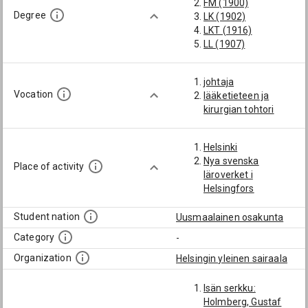
FM (1900)
Degree
LK (1902)
LKT (1916)
LL (1907)
johtaja
Vocation
lääketieteen ja
kirurgian tohtori
Helsinki
Nya svenska
Place of activity
läroverket i
Helsingfors
Student nation
Uusmaalainen osakunta
Category
-
Organization
Helsingin yleinen sairaala
Isän serkku:
Holmberg, Gustaf