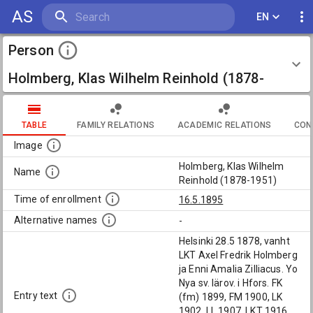
AS
EN
Person
Holmberg, Klas Wilhelm Reinhold (1878-
1951)
TABLE
FAMILY RELATIONS
ACADEMIC RELATIONS
CON
Image
Holmberg, Klas Wilhelm
Name
Reinhold (1878-1951)
Time of enrollment
16.5.1895
Alternative names
-
Helsinki 28.5 1878, vanht
LKT Axel Fredrik Holmberg
ja Enni Amalia Zilliacus. Yo
Nya sv. lärov. i Hfors. FK
Entry text
(fm) 1899, FM 1900, LK
1902, LL 1907, LKT 1916.