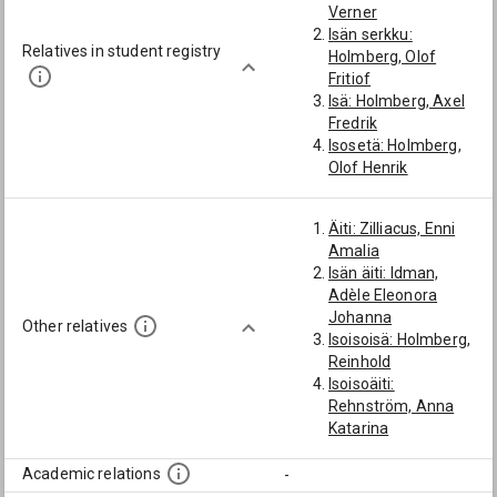
Verner
Isän serkku:
Relatives in student registry
Holmberg, Olof
Fritiof
Isä: Holmberg, Axel
Fredrik
Isosetä: Holmberg,
Olof Henrik
Isän isä: Holmberg,
Johan Reinhold
Äiti: Zilliacus, Enni
Amalia
Isän äiti: Idman,
Adèle Eleonora
Johanna
Other relatives
Isoisoisä: Holmberg,
Reinhold
Isoisoäiti:
Rehnström, Anna
Katarina
Vaimo: Schwabe-
Hansen, Gerda
Academic relations
-
Francisque