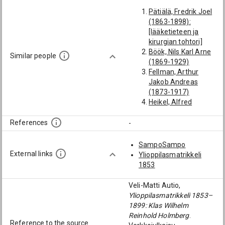
Pätiälä, Fredrik Joel
(1863-1898):
[lääketieteen ja
kirurgian tohtori]
Böök, Nils Karl Arne
Similar people
(1869-1929)
Fellman, Arthur
Jakob Andreas
(1873-1917)
Heikel, Alfred
(1835-1868):
[lääketieteen ja
References
-
kirurgian tohtori]
Stenbäck, Mathias
SampoSampo
Gustaf Joachim
External links
Ylioppilasmatrikkeli
(1837-1891):
1853
[lääketieteen ja
kirurgian tohtori]
Veli-Matti Autio,
Ylioppilasmatrikkeli 1853–
1899: Klas Wilhelm
Reinhold Holmberg
.
Reference to the source