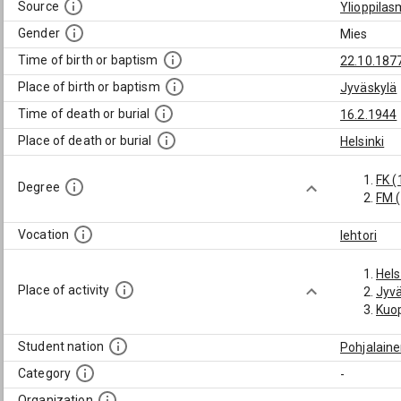
Source
Ylioppilas
Gender
Mies
Time of birth or baptism
22.10.187
Place of birth or baptism
Jyväskylä
Time of death or burial
16.2.1944
Place of death or burial
Helsinki
FK (
Degree
FM 
Vocation
lehtori
Hels
Place of activity
Jyvä
Kuop
Student nation
Pohjalain
Category
-
Organization