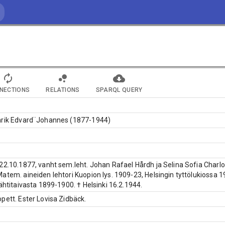
NECTIONS
RELATIONS
SPARQL QUERY
nrik Edvard¨Johannes (1877-1944)
22.10.1877, vanht sem.leht. Johan Rafael Hårdh ja Selina Sofia Charlo
atem. aineiden lehtori Kuopion lys. 1909-23, Helsingin tyttölukiossa 
tähtitaivasta 1899-1900. † Helsinki 16.2.1944.
pett. Ester Lovisa Zidbäck.