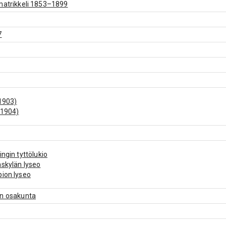
matrikkeli 1853–1899
7
1903)
(1904)
ingin tyttölukio
skylän lyseo
ion lyseo
en osakunta