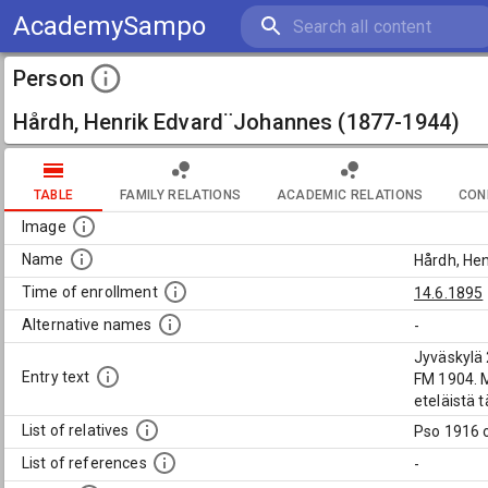
AcademySampo
Person
Hårdh, Henrik Edvard¨Johannes (1877-1944)
TABLE
FAMILY RELATIONS
ACADEMIC RELATIONS
CON
Image
Name
Hårdh, He
Time of enrollment
14.6.1895
Alternative names
-
Jyväskylä 
Entry text
FM 1904. M
eteläistä 
List of relatives
Pso 1916 o
List of references
-