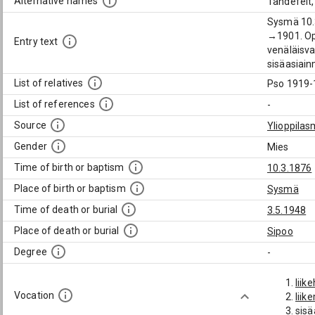
Alternative names
Tandefelt,
Sysmä 10.3
→1901. Opi
Entry text
venäläisva
sisäasiain
List of relatives
Pso 1919-1
List of references
-
Source
Ylioppilas
Gender
Mies
Time of birth or baptism
10.3.1876
Place of birth or baptism
Sysmä
Time of death or burial
3.5.1948
Place of death or burial
Sipoo
Degree
-
liik
Vocation
liik
sisä