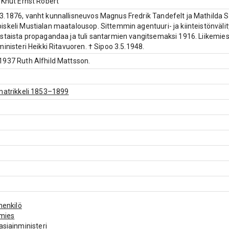
 Knut Ernst Robert
.1876, vanht kunnallisneuvos Magnus Fredrik Tandefelt ja Mathilda Stj
skeli Mustialan maatalousop. Sittemmin agentuuri- ja kiinteistönvälitys
staista propagandaa ja tuli santarmien vangitsemaksi 1916. Liikemies
ministeri Heikki Ritavuoren. † Sipoo 3.5.1948.
937 Ruth Alfhild Mattsson.
matrikkeli 1853–1899
ehenkilö
emies
asiainministeri