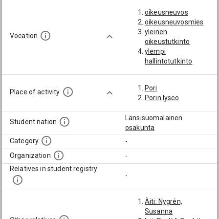
oikeusneuvos
oikeusneuvosmies
yleinen
Vocation
oikeustutkinto
ylempi
hallintotutkinto
Pori
Place of activity
Porin lyseo
Länsisuomalainen
Student nation
osakunta
Category
-
Organization
-
Relatives in student registry
-
Äiti: Nygrén,
Susanna