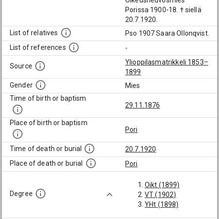
Oikeusneuvosmies
Porissa 1900-18. † siellä
20.7.1920.
List of relatives
Pso 1907 Saara Ollonqvist.
List of references
-
Ylioppilasmatrikkeli 1853–
Source
1899
Gender
Mies
Time of birth or baptism
29.11.1876
Place of birth or baptism
Pori
Time of death or burial
20.7.1920
Place of death or burial
Pori
Oikt (1899)
Degree
VT (1902)
YHt (1898)