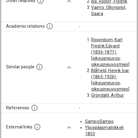
Other relatives
Isä: Roslöf, Fredrik
Vaimo: Ollonqvist,
Saara
Academic relations
-
Rosenbom, Karl
Fredrik Edvard
(1836-1871):
[oikeusneuvos;
oikeusneuvosmies]
Similar people
Blåfield, Henrik Ivar
(1865-1926):
[oikeusneuvos;
oikeusneuvosmies]
Gröndahl, Arthur
Karl Emil (1864-
1938):
References
-
[oikeusneuvos;
oikeusneuvosmies]
SampoSampo
Sundroos, Bror
External links
Ylioppilasmatrikkeli
Anders Florentin
1853