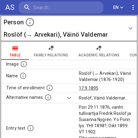
AS
EN
Person
Roslöf (→ Arvekari), Väinö Valdemar
(1876-1920)
TABLE
FAMILY RELATIONS
ACADEMIC RELATIONS
CON
Image
Roslöf (→ Arvekari), Väinö
Name
Valdemar (1876-1920)
Time of enrollment
17.9.1895
Alternative names
Roslöf, Väinö Valdemar
...
Pori 29.11.1876, vanht
tullivartija Fredrik Roslöf ja
Susanna Nygrén. Yo Porin
lys. YHt 1898?, Oikt 1899.
Entry text
VT 1902.