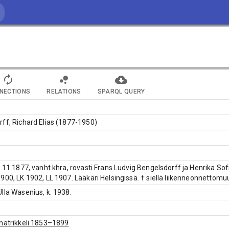
NECTIONS
RELATIONS
SPARQL QUERY
ff, Richard Elias (1877-1950)
3.11.1877, vanht khra, rovasti Frans Ludvig Bengelsdorff ja Henrika Sofi
900, LK 1902, LL 1907. Lääkäri Helsingissä. † siellä liikenneonnettom
lla Wasenius, k. 1938.
matrikkeli 1853–1899