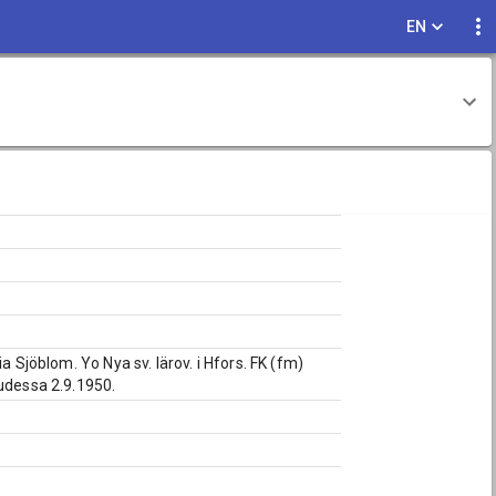
EN
a Sjöblom. Yo Nya sv. lärov. i Hfors. FK (fm)
uudessa 2.9.1950.