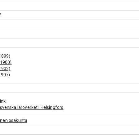
7
1899)
(1900)
1902)
1907)
inki
svenska läroverket i Helsingfors
nen osakunta