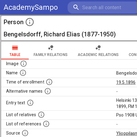
AcademySampo
Person
Bengelsdorff, Richard Elias (1877-1950)
TABLE
FAMILY RELATIONS
ACADEMIC RELATIONS
CON
Image
Name
Bengelsdor
Time of enrollment
19.5.1896
Alternative names
-
Helsinki 1
Entry text
1899, FM 1
List of relatives
Pso 1908 U
List of references
-
Source
Ylioppilas