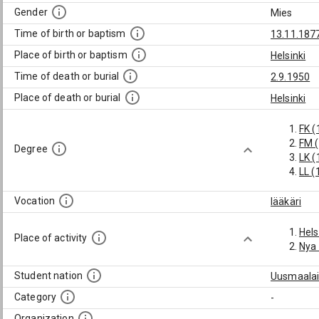
Gender
Mies
Time of birth or baptism
13.11.187
Place of birth or baptism
Helsinki
Time of death or burial
2.9.1950
Place of death or burial
Helsinki
FK (
FM 
Degree
LK (
LL (
Vocation
lääkäri
Hels
Place of activity
Nya 
Student nation
Uusmaalai
Category
-
Organization